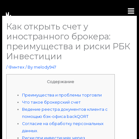
Skip
to
content
Как открыть счет у
иностранного брокера:
преимущества и риски РБК
Инвестиции
/
Финтех
/ By
melody947
Содержание
Преимущества и проблемы торговли
Что такое брокерский счет
Ведение реестра документов клиента с
помощью бэк-офиса backQORT
Согласие на обработку персональных
данных.
Риски при инвестициях через