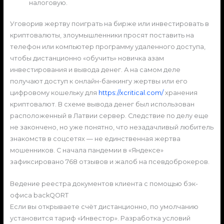
налоговую.
Уговорив жертву поиграть на бирже или инвестировать в
криптовалюты, злоумышленники просят поставить на
телефон или компьютер программу удаленного доступа,
чтобы дистанционно «обучить» новичка азам
инвестирования и вывода денег. А на самом деле
получают доступ к онлайн-банкингу жертвы или его
цифровому кошельку для
https://xcritical.com/
хранения
криптовалют. В схеме вывода денег был использован
расположенный в Латвии сервер. Следствие по делу еще
не закончено, но уже понятно, что незадачливый любитель
знакомств в соцсетях — не единственная жертва
мошенников. С начала пандемии в «Яндексе»
зафиксировано 768 отзывов и жалоб на псевдоброкеров.
Ведение реестра документов клиента с помощью бэк-
офиса backQORT
Если вы открываете счёт дистанционно, по умолчанию
установится тариф «Инвестор». Разработка условий