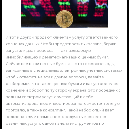
И тот и другой продают клиентам услугу ответственного
хранения данных. Чтобы предотвратить коллапс, биржи
запустили два процесса — так называемую
иммобилизацию и дематериализацию ценных бумаг.
Сейчас все ваши ценные бумаги — это цифровые коды,
записанные в специальных электронных учетных системах.
Чтобы ответить на эти и другие вопросы, давайте
разберемся, что такое ценные бумаги и как устроены их
хранение и оборот по ту сторону экрана. Это посредник с
полным спектром услуг, сочетающий в себе
автоматизированное инвестирование, самостоятельную
торговлю, а также консалтинг. Такой набор опций даёт
пользователям возможность получить множество
различных услуг с одной панели инструментов по