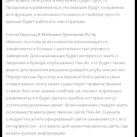
деятельности игрока, и ему нужно будет просто
продолжать развлекаться. На зеркале будут сохранены
все функции, и возможности казино и гэмблер просто
дальше будет работать, как и прежде.
Способ Перехода В Мобильное Приложение Pin Ap
Именно поэтому всем клиентам рекомендуется
ознакомиться больше с деятельностью игрового
заведения. Для начинающих будет интересно знать о
лицензии и бренде клуба казино Пин Ап, что будет также
важно для принятия решения доверять клубу или же нет.
Перед тем как броситься в игровой бой и делать свои
ставки важно знать какие существуют правила приема
ставок. Без этих знаний гэмблер не сможет нормально
развлекаться и будет делать ошибки, которые могут
стоить ему реальных денег. Всем новичкам следует знать
основные правила действия на сайте Пин-Ап. Сначала
следует посетить официальный сайт и ознакомится с его
интерфейсом – это важно для ориентировки на сайте, где
искать нужную информацию.