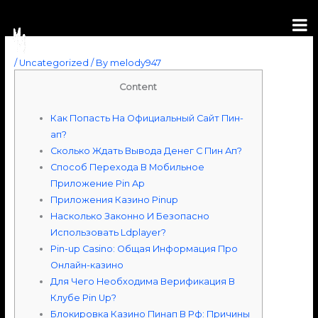
Skip
to
content
/
Uncategorized
/ By
melody947
Content
Как Попасть На Официальный Сайт Пин-
ап?
Сколько Ждать Вывода Денег С Пин Ап?
Способ Перехода В Мобильное
Приложение Pin Ap
Приложения Казино Pinup
Насколько Законно И Безопасно
Использовать Ldplayer?
Pin-up Casino: Общая Информация Про
Онлайн-казино
Для Чего Необходима Верификация В
Клубе Pin Up?
Блокировка Казино Пинап В Рф: Причины