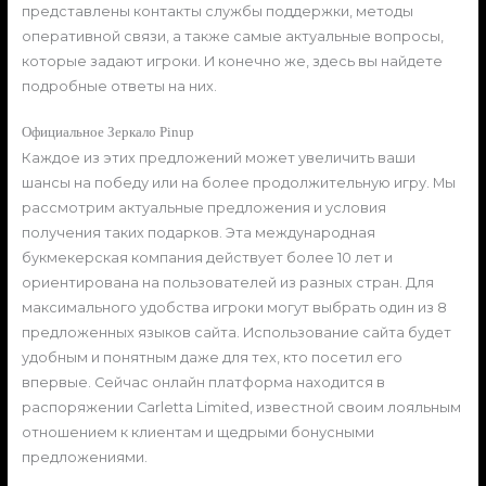
представлены контакты службы поддержки, методы
оперативной связи, а также самые актуальные вопросы,
которые задают игроки. И конечно же, здесь вы найдете
подробные ответы на них.
Официальное Зеркало Pinup
Каждое из этих предложений может увеличить ваши
шансы на победу или на более продолжительную игру. Мы
рассмотрим актуальные предложения и условия
получения таких подарков. Эта международная
букмекерская компания действует более 10 лет и
ориентирована на пользователей из разных стран. Для
максимального удобства игроки могут выбрать один из 8
предложенных языков сайта. Использование сайта будет
удобным и понятным даже для тех, кто посетил его
впервые. Сейчас онлайн платформа находится в
распоряжении Carletta Limited, известной своим лояльным
отношением к клиентам и щедрыми бонусными
предложениями.