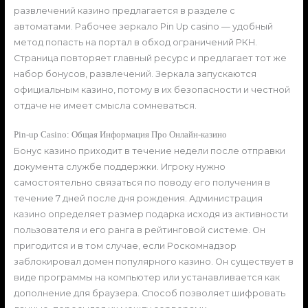
развлечений казино предлагается в разделе с
автоматами. Рабочее зеркало Pin Up casino — удобный
метод попасть на портал в обход ограничений РКН.
Страница повторяет главный ресурс и предлагает тот же
набор бонусов, развлечений. Зеркала запускаются
официальным казино, потому в их безопасности и честной
отдаче не имеет смысла сомневаться.
Pin-up Casino: Общая Информация Про Онлайн-казино
Бонус казино приходит в течение недели после отправки
документа службе поддержки. Игроку нужно
самостоятельно связаться по поводу его получения в
течение 7 дней после дня рождения. Администрация
казино определяет размер подарка исходя из активности
пользователя и его ранга в рейтинговой системе. Он
пригодится и в том случае, если Роскомнадзор
заблокировал домен популярного казино. Он существует в
виде программы на компьютер или устанавливается как
дополнение для браузера. Способ позволяет шифровать