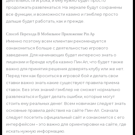
деятельности игрока, и ему нужно будет просто
продолжать развлекаться. На зеркале будут сохранены
все функции, и возможности казино и гэмблер просто
дальше будет работать, как и прежде.
Способ Перехода В Мобильное Приложение Pin Ap
Именно поэтому всем клиентам рекомендуется
ознакомиться больше с деятельностью игрового
заведения. Для начинающих будет интересно знать о
лицензии и бренде клуба казино Пин Ап, что будет также
важно для принятия решения доверять клубу или же нет.
Перед тем как броситься в игровой бой и делать свои
ставки важно знать какие существуют правила приема
ставок. Без этих знаний гэмблер не сможет нормально
развлекаться и будет делать ошибки, которые могут
стоить ему реальных денег. Всем новичкам следует знать
основные правила действия на сайте Пин-Ап. Сначала
следует посетить официальный сайт и ознакомится с его
интерфейсом – это важно для ориентировки на сайте, где
искать нужную информацию.