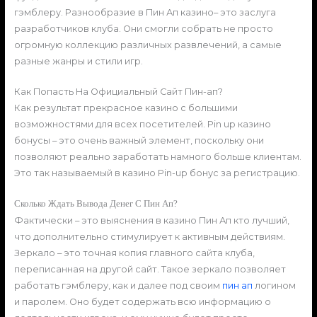
гэмблеру. Разнообразие в Пин Ап казино– это заслуга
разработчиков клуба. Они смогли собрать не просто
огромную коллекцию различных развлечений, а самые
разные жанры и стили игр.
Как Попасть На Официальный Сайт Пин-ап?
Как результат прекрасное казино с большими
возможностями для всех посетителей. Pin up казино
бонусы – это очень важный элемент, поскольку они
позволяют реально заработать намного больше клиентам.
Это так называемый в казино Pin-up бонус за регистрацию.
Сколько Ждать Вывода Денег С Пин Ап?
Фактически – это выяснения в казино Пин Ап кто лучший,
что дополнительно стимулирует к активным действиям.
Зеркало – это точная копия главного сайта клуба,
переписанная на другой сайт. Такое зеркало позволяет
работать гэмблеру, как и далее под своим
пин ап
логином
и паролем. Оно будет содержать всю информацию о