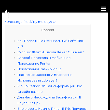
Skip
to
content
/
Uncategorized
/ By
melody947
Content
Как Попасть На Официальный Сайт Пин-
ап?
Сколько Ждать Вывода Денег С Пин Ап?
Способ Перехода В Мобильное
Приложение Pin Ap
Приложения Казино Pinup
Насколько Законно И Безопасно
Использовать Ldplayer?
Pin-up Casino: Общая Информация Про
Онлайн-казино
Для Чего Необходима Верификация В
Клубе Pin Up?
Блокировка Казино Пинап В Рф: Причины