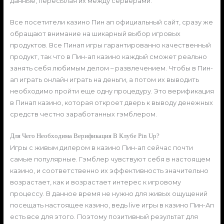
данные, пересылая их между серверами.
Все посетители казино Пин ап официальный сайт, сразу же
обращают внимание на шикарный выбор игровых
продуктов. Все Пинап игры гарантированно качественный
продукт, так что в Пин-ап казино каждый сможет реально
занять себя любимым делом – развлечением. Чтобы в Пин-
ап играть онлайн играть на деньги, а потом их выводить
необходимо пройти еще одну процедуру. Это верификация
в Пинап казино, которая откроет дверь к выводу денежных
средств честно заработанных гэмблером.
Для Чего Необходима Верификация В Клубе Pin Up?
Игры с живым дилером в казино Пин-ап сейчас почти
самые популярные. Гэмблер чувствуют себя в настоящем
казино, и соответственно их эффективность значительно
возрастает, как и возрастает интерес к игровому
процессу. В данное время не нужно для живых ощущений
посещать настоящее казино, ведь live игры в казино Пин-Ап
есть все для этого. Поэтому позитивный результат для