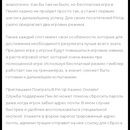
аналогично. Как бы там ни было, но бесплатная игра в
ПинАп казино не пройдет просто так, а станет первым
шагом к дальнейшему успеху. Для своих посетителей PinUp
casino предлагает два игровых режима.
Также каждый слот имеет свои особенности, которые для
достижения необходимого результата лучше всего знать.
При демо игре у игрока будут повышаться игровые навыки,
и расти игровой опыт, который очень важен при
полноценной игре. Используя бесплатный режим, гэмблер
работает как на тренажёрах, а значит, сможет быть
готовым к дальнейшим испытаниям.
Приглашаем Поиграть В Pin Up Казино Онлайн!
Служба поддержки Пин Ап может помочь сбросить пароль
даже когда игрок забыл адрес почты. В ином случае
быстрее и удобнее воспользоваться специальной
кнопкой. Укажите в форме зарегистрированный адрес
почты, администрация отправит на нее ссылку для сброса.