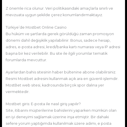
Z önemle rica olunur. Veri politikasındaki amaçlarla sınırlı ve
mevzuata uygun şekilde çerez konumlandırmaktayız.
Türkiye’de Mostbet Online Casino
Bu hüküm ve şartlarda gerek görüldüğü zaman promosyon
dönemi dahil değişiklik yapılabilinir. Bonus, sadece hesap,
adres, e-posta adresi, kredi/banka kartı numarası veya IP adresi
başına bir kez verilebilir. Bu site ile ilgili yorumlar tematik
forumlarda mevcuttur.
Ayarlardan bahis sitesinin haber bültenine abone olabilirsiniz.
Resmi Mostbet adresini kullanmak açık ara en güvenli işlemdir.
MostBet web sitesi, kadrosunda birçok spor dalına yer
vermektedir.
Mostbet giris: E-posta ile nasıl giriş yapılır?
Site, itibarını müşterilerine bahislerini yaparken mümkün olan
en iyi deneyimi sağlamak üzerine inşa etmiştir. Bir dahaki
sefere yorum yaptığımda kullanılmak üzere adımı, e posta