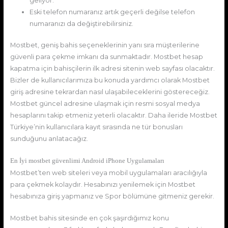
geliyor.
Eski telefon numaranız artık geçerli değilse telefon
numaranızı da değiştirebilirsiniz.
Mostbet, geniş bahis seçeneklerinin yanı sıra müşterilerine
güvenli para çekme imkanı da sunmaktadır. Mostbet hesap
kapatma için bahisçilerin ilk adresi sitenin web sayfası olacaktır.
Bizler de kullanıcılarımıza bu konuda yardımcı olarak Mostbet
giriş adresine tekrardan nasıl ulaşabileceklerini göstereceğiz.
Mostbet güncel adresine ulaşmak için resmi sosyal medya
hesaplarını takip etmeniz yeterli olacaktır. Daha ileride Mostbet
Türkiye’nin kullanıcılara kayıt sırasında ne tür bonusları
sunduğunu anlatacağız.
En İyi mostbet güvenlimi Android iPhone Uygulamaları
Mostbet’ten web siteleri veya mobil uygulamaları aracılığıyla
para çekmek kolaydır. Hesabınızı yenilemek için Mostbet
hesabınıza giriş yapmanız ve Spor bölümüne gitmeniz gerekir.
Mostbet bahis sitesinde en çok şaşırdığımız konu