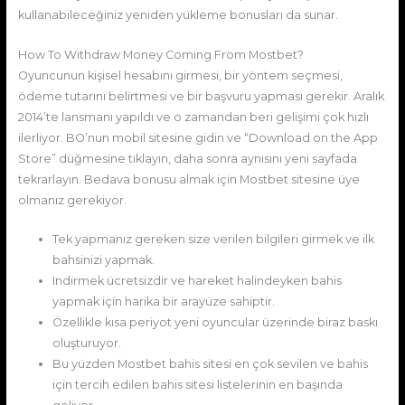
kullanabileceğiniz yeniden yükleme bonusları da sunar.
How To Withdraw Money Coming From Mostbet?
Oyuncunun kişisel hesabını girmesi, bir yöntem seçmesi,
ödeme tutarını belirtmesi ve bir başvuru yapması gerekir. Aralık
2014’te lansmanı yapıldı ve o zamandan beri gelişimi çok hızlı
ilerliyor. BO’nun mobil sitesine gidin ve “Download on the App
Store” düğmesine tıklayın, daha sonra aynısını yeni sayfada
tekrarlayın. Bedava bonusu almak için Mostbet sitesine üye
olmanız gerekiyor.
Tek yapmanız gereken size verilen bilgileri girmek ve ilk
bahsinizi yapmak.
Indirmek ücretsizdir ve hareket halindeyken bahis
yapmak için harika bir arayüze sahiptir.
Özellikle kısa periyot yeni oyuncular üzerinde biraz baskı
oluşturuyor.
Bu yüzden Mostbet bahis sitesi en çok sevilen ve bahis
için tercih edilen bahis sitesi listelerinin en başında