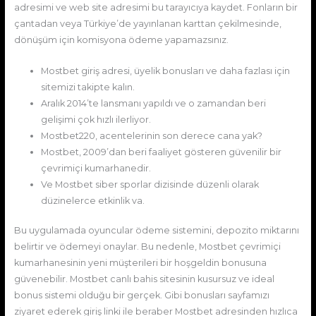
adresimi ve web site adresimi bu tarayıcıya kaydet. Fonların bir
çantadan veya Türkiye’de yayınlanan karttan çekilmesinde,
dönüşüm için komisyona ödeme yapamazsınız.
Mostbet giriş adresi, üyelik bonusları ve daha fazlası için
sitemizi takipte kalın.
Aralık 2014’te lansmanı yapıldı ve o zamandan beri
gelişimi çok hızlı ilerliyor.
Mostbet220, acentelerinin son derece cana yak?
Mostbet, 2009’dan beri faaliyet gösteren güvenilir bir
çevrimiçi kumarhanedir.
Ve Mostbet siber sporlar dizisinde düzenli olarak
düzinelerce etkinlik va.
Bu uygulamada oyuncular ödeme sistemini, depozito miktarını
belirtir ve ödemeyi onaylar. Bu nedenle, Mostbet çevrimiçi
kumarhanesinin yeni müşterileri bir hoşgeldin bonusuna
güvenebilir. Mostbet canlı bahis sitesinin kusursuz ve ideal
bonus sistemi olduğu bir gerçek. Gibi bonusları sayfamızı
ziyaret ederek giriş linki ile beraber Mostbet adresinden hızlıca