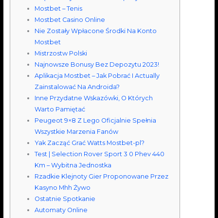
Mostbet – Tenis
Mоstbеt Cаsіnо Оnlіnе
Nie Zostały Wpłacone Środki Na Konto
Mostbet
Mistrzostw Polski
Najnowsze Bonusy Bez Depozytu 2023!
Aplikacja Mostbet – Jak Pobrać I Actually
Zainstalować Na Androida?
Inne Przydatne Wskazówki, O Których
Warto Pamiętać
Peugeot 9×8 Z Lego Oficjalnie Spełnia
Wszystkie Marzenia Fanów
Yak Zacząć Grać Watts Mostbet-pl?
Test | Selection Rover Sport 3 0 Phev 440
Km – Wybitna Jednostka
Rzadkie Klejnoty Gier Proponowane Przez
Kasyno Mhh Żywo
Ostatnie Spotkanie
Automaty Online