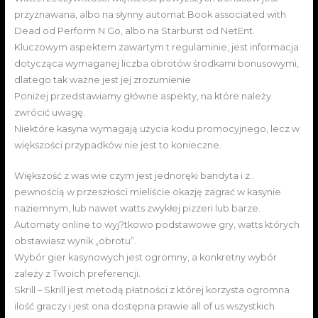
przyznawana, albo na słynny automat Book associated with
Dead od Perform N Go, albo na Starburst od NetEnt.
Kluczowym aspektem zawartym t regulaminie, jest informacja
dotycząca wymaganej liczba obrotów środkami bonusowymi,
dlatego tak ważne jest jej zrozumienie.
Poniżej przedstawiamy główne aspekty, na które należy
zwrócić uwagę.
Niektóre kasyna wymagają użycia kodu promocyjnego, lecz w
większości przypadków nie jest to konieczne.
Większość z was wie czym jest jednoręki bandyta i z .
pewnością w przeszłości mieliście okazję zagrać w kasynie
naziemnym, lub nawet watts zwykłej pizzeri lub barze.
Automaty online to wyj?tkowo podstawowe gry, watts których
obstawiasz wynik „obrotu”.
Wybór gier kasynowych jest ogromny, a konkretny wybór
zależy z Twoich preferencji.
Skrill – Skrill jest metodą płatności z której korzysta ogromna
ilość graczy i jest ona dostępna prawie all of us wszystkich