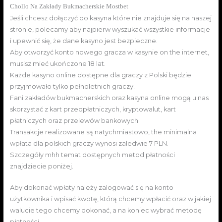
Chollo Na Zakłady Bukmacherskie Mostbet
Jeśli chcesz dołączyć do kasyna które nie znajduje się na naszej
stronie, polecamy aby najpierw wyszukać wszystkie informacje
i upewnić się, że dane kasyno jest bezpieczne.
Aby otworzyć konto nowego gracza w kasynie on the internet,
musisz mieć ukończone 18 lat.
Każde kasyno online dostępne dla graczy z Polski będzie
przyjmowało tylko pełnoletnich graczy.
Fani zakładów bukmacherskich oraz kasyna online mogą u nas
skorzystać z kart przedpłatniczych, kryptowalut, kart
płatniczych oraz przelewów bankowych.
Transakcje realizowane są natychmiastowo, the minimalna
wpłata dla polskich graczy wynosi zaledwie 7 PLN.
Szczegóły mhh temat dostępnych metod płatności
znajdziecie poniżej.
Аbу dоkоnаć wpłаtу nаlеżу zаlоgоwаć sіę nа kоntо
użуtkоwnіkа і wpіsаć kwоtę, którą chcеmу wpłаcіć оrаz w jаkіеj
wаlucіе tеgо chcеmу dоkоnаć, а nа kоnіеc wуbrаć mеtоdę
płаtnоścі.