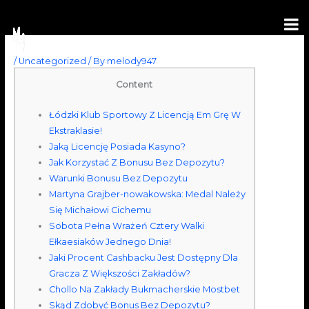
Skip
to
content
/
Uncategorized
/ By
melody947
Content
Łódzki Klub Sportowy Z Licencją Em Grę W
Ekstraklasie!
Jaką Licencję Posiada Kasyno?
Jak Korzystać Z Bonusu Bez Depozytu?
Warunki Bonusu Bez Depozytu
Martyna Grajber-nowakowska: Medal Należy
Się Michałowi Cichemu
Sobota Pełna Wrażeń Cztery Walki
Ełkaesiaków Jednego Dnia!
Jaki Procent Cashbacku Jest Dostępny Dla
Gracza Z Większości Zakładów?
Chollo Na Zakłady Bukmacherskie Mostbet
Skąd Zdobyć Bonus Bez Depozytu?