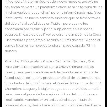
influencers filtraron imágenes del nuevo modelo, todavía no
hay fecha de venta. La plataforma oficial reza “la favorita de los
hinchas vuelve a las canchas”, pero no informó nada más. River
Plate lanzó una nueva camiseta suplente que se filtró a través
del sitio oficial de Adidas y en Twitter, pero que no fue
confirmada por el club ni por el auspiciante en sus redes
sociales. En caso de que River se corone campeón de la Copa
Libertadores, por ejemplo, recibirá 300 mil dólares. Si gana el
torneo local, en cambio, obtendrá un pago extra de 75 mil
dólares.
River Hoy: El Enigmático Posteo De Juanfer Quintero, Qué
Pasa Con La Renovación De De La Cruz Y Últimas Noticias
La empresa que viste a River es líder mundial en artículos de
fútbol. Es patrocinador y proveedor oficial de los torneos más
importantes del mundo, como el Mundial, la Eurocopa, la UEFA
Champions League y la Major League Soccer. Adidas también
patrocina a algunos de los mejores clubes del mundo, como
Real Madrid, Manchester United, Arsenal, Bayern Munich,
Juventus, River y, desde hace un puñado de meses, también a