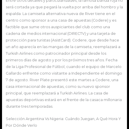
Entre otros detalles y particularidades, la famosa banda roja no
será cortada ya que pegará la vuelta por arriba del hombro y la
espalda. La camiseta alternativa nueva de River tiene en el
centro como sponsor a una casa de apuestas (Codere) y es
factible que sume otros auspiciantes del club como una
cadena de medios internacional (DIRECTV) y una tarjeta de
protección para turistas (AsistCard). Codere, que desde hace
un año aparecía en las mangas de la camiseta, reemplazará a
Turkish Airlines como patrocinador principal desde los
primeros días de agosto y por los próximos tres años. Fecha
de la Liga Profesional de Fútbol, cuando el equipo de Marcelo
Gallardo enfrente como visitante a Independiente el domingo
7 de agosto. River Plate presentó este martes a Codere, una
casa internacional de apuestas, como su nuevo sponsor
principal, que reemplazará a Turkish Airlines. La casa de
apuestas deportivas estará en el frente de la casaca millonaria
durante tres temporadas.
Selección Argentina Vs Nigeria: Cuándo Juegan, A Qué Hora Y
Por Dónde Verlo