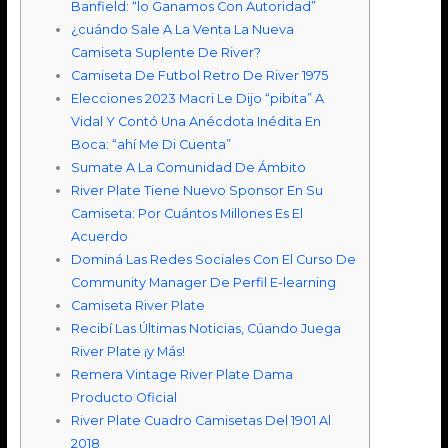
Banfield: “lo Ganamos Con Autoridad”
¿cuándo Sale A La Venta La Nueva
Camiseta Suplente De River?
Camiseta De Futbol Retro De River 1975
Elecciones 2023 Macri Le Dijo “pibita” A
Vidal Y Contó Una Anécdota Inédita En
Boca: “ahí Me Di Cuenta”
Sumate A La Comunidad De Ámbito
River Plate Tiene Nuevo Sponsor En Su
Camiseta: Por Cuántos Millones Es El
Acuerdo
Dominá Las Redes Sociales Con El Curso De
Community Manager De Perfil E-learning
Camiseta River Plate
Recibí Las Últimas Noticias, Cúando Juega
River Plate ¡y Más!
Remera Vintage River Plate Dama
Producto Oficial
River Plate Cuadro Camisetas Del 1901 Al
2018