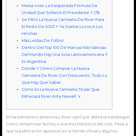
Massa-rossi, La Inesperada Fórmula De
Unidad Que Sellaron El Presidente Y Cfk
Se Filtró La Nueva Camiseta De River Para
El Resto De 2023 Y Ya Vuelve Locos A Los
Hinchas
Más Leídas De Fútbol
Dentro Del Top 100 De Marcas Más Valiosas
Del Mundo Hay Una Sola Latinoamericana Y
Es Argentina
Dónde Y Cómo Comprar La Nueva
Camiseta De River Con Descuento: Todo Lo
Que Hay Que Saber
Cómo Es La Nueva Camiseta Titular Que
Estrenará River Ante Newell´s
En lanzamientos anteriores, River optó por distintas estrategias
como rememorar fechas o eventos históricos del club. Pese a
que la publicación apareció en la tienda oficial y algunos