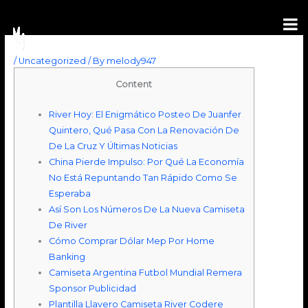
Skip
to
content
/
Uncategorized
/ By
melody947
Content
River Hoy: El Enigmático Posteo De Juanfer
Quintero, Qué Pasa Con La Renovación De
De La Cruz Y Últimas Noticias
China Pierde Impulso: Por Qué La Economía
No Está Repuntando Tan Rápido Como Se
Esperaba
Así Son Los Números De La Nueva Camiseta
De River
Cómo Comprar Dólar Mep Por Home
Banking
Camiseta Argentina Futbol Mundial Remera
Sponsor Publicidad
Plantilla Llavero Camiseta River Codere