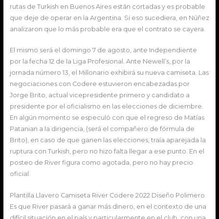
rutas de Turkish en Buenos Aires están cortadas y es probable
que deje de operar en la Argentina. Si eso sucediera, en Núñez
analizaron que lo más probable era que el contrato se cayera.
El mismo será el domingo 7 de agosto, ante Independiente
por la fecha 12 de la Liga Profesional. Ante Newell’s, por la
jornada número 13, el Millonario exhibirá su nueva camiseta. Las
negociaciones con Codere estuvieron encabezadas por
Jorge Brito, actual vicepresidente primero y candidato a
presidente por el oficialismo en las elecciones de diciembre.
En algún momento se especuló con que el regreso de Matías
Patanian a la dirigencia, (será el compañero de fórmula de
Brito), en caso de que ganen las elecciones, traía aparejada la
ruptura con Turkish, pero no hizo falta llegar a ese punto. En el
posteo de River figura como agotada, pero no hay precio
oficial.
Plantilla Llavero Camiseta River Codere 2022 Diseño Polimero
Es que River pasará a ganar más dinero, en el contexto de una
difícil situación en el país y particularmente en el club, con una