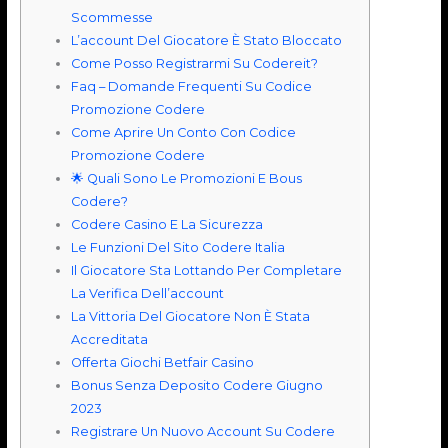
Scommesse
L’account Del Giocatore È Stato Bloccato
Come Posso Registrarmi Su Codereit?
Faq – Domande Frequenti Su Codice
Promozione Codere
Come Aprire Un Conto Con Codice
Promozione Codere
🌟 Quali Sono Le Promozioni E Bous
Codere?
Codere Casino E La Sicurezza
Le Funzioni Del Sito Codere Italia
Il Giocatore Sta Lottando Per Completare
La Verifica Dell’account
La Vittoria Del Giocatore Non È Stata
Accreditata
Offerta Giochi Betfair Casino
Bonus Senza Deposito Codere Giugno
2023
Registrare Un Nuovo Account Su Codere