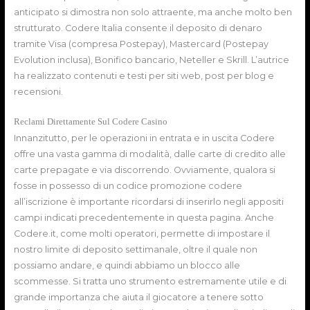
anticipato si dimostra non solo attraente, ma anche molto ben
strutturato. Codere Italia consente il deposito di denaro
tramite Visa (compresa Postepay), Mastercard (Postepay
Evolution inclusa), Bonifico bancario, Neteller e Skrill. L’autrice
ha realizzato contenuti e testi per siti web, post per blog e
recensioni.
Reclami Direttamente Sul Codere Casino
Innanzitutto, per le operazioni in entrata e in uscita Codere
offre una vasta gamma di modalità, dalle carte di credito alle
carte prepagate e via discorrendo. Ovviamente, qualora si
fosse in possesso di un codice promozione codere
all’iscrizione è importante ricordarsi di inserirlo negli appositi
campi indicati precedentemente in questa pagina. Anche
Codere.it, come molti operatori, permette di impostare il
nostro limite di deposito settimanale, oltre il quale non
possiamo andare, e quindi abbiamo un blocco alle
scommesse. Si tratta uno strumento estremamente utile e di
grande importanza che aiuta il giocatore a tenere sotto