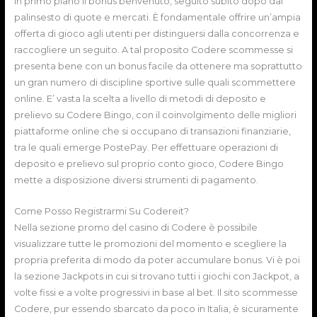
in primo piano il bonus benvenuto, seguito subito dopo dal
palinsesto di quote e mercati. È fondamentale offrire un’ampia
offerta di gioco agli utenti per distinguersi dalla concorrenza e
raccogliere un seguito. A tal proposito Codere scommesse si
presenta bene con un bonus facile da ottenere ma soprattutto
un gran numero di discipline sportive sulle quali scommettere
online. E’ vasta la scelta a livello di metodi di deposito e
prelievo su Codere Bingo, con il coinvolgimento delle migliori
piattaforme online che si occupano di transazioni finanziarie,
tra le quali emerge PostePay. Per effettuare operazioni di
deposito e prelievo sul proprio conto gioco, Codere Bingo
mette a disposizione diversi strumenti di pagamento.
Come Posso Registrarmi Su Codereit?
Nella sezione promo del casino di Codere è possibile
visualizzare tutte le promozioni del momento e scegliere la
propria preferita di modo da poter accumulare bonus. Vi è poi
la sezione Jackpots in cui si trovano tutti i giochi con Jackpot, a
volte fissi e a volte progressivi in base al bet. Il sito scommesse
Codere, pur essendo sbarcato da poco in Italia, è sicuramente