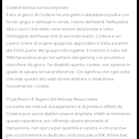
Codere Bonus Senza Deposito
Il sito di gioco di Codere ha una grafica abbastanza pulita con
fondo grigio e dettagli in verde, colore del brand. Nella parte
alta ci sono i link delle varie sezioni del portale e sotto
l’immagine dell’head i link di secondo livello. Codere è un
casinò online di origine spagnola, approdato in Italia a partire
dal 2000, parte del gruppo Microgame. Il marchio è nato nel
1980 facendosi largo nel settore del gaming con prodotti e
macchine da gioco. Se disabiliti questo cookie, non saremo in
grado di salvare le tue preferenze. Ciò significa che ogni volta
che visiti questo sito web dovrai abilitare o disabilitare
nuovamente i cookie.
⁉️ Lati Positivi E Negativi Del Welcome Bonus Codere
La scelta dei metodi di pagamento e di prelievo offerti da
Codere può senza dubbio essere ampliata. Infatti al momento
questo operatore, pur offrendo diversi strumenti di
transazione, non spicca per quantità e varietà. A chi si iscrive
per scommettere è dedicato un bonus pari a 10€ di free bet.