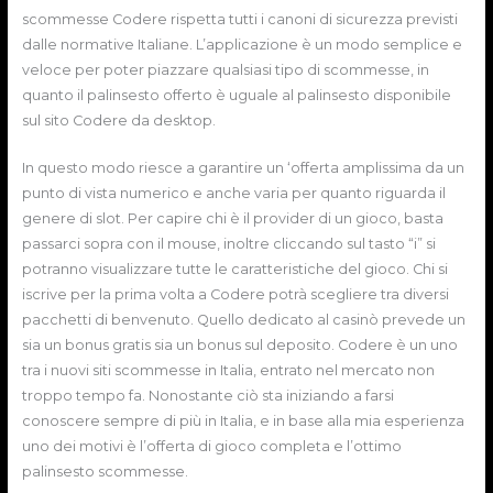
scommesse Codere rispetta tutti i canoni di sicurezza previsti
dalle normative Italiane. L’applicazione è un modo semplice e
veloce per poter piazzare qualsiasi tipo di scommesse, in
quanto il palinsesto offerto è uguale al palinsesto disponibile
sul sito Codere da desktop.
In questo modo riesce a garantire un ‘offerta amplissima da un
punto di vista numerico e anche varia per quanto riguarda il
genere di slot. Per capire chi è il provider di un gioco, basta
passarci sopra con il mouse, inoltre cliccando sul tasto “i” si
potranno visualizzare tutte le caratteristiche del gioco. Chi si
iscrive per la prima volta a Codere potrà scegliere tra diversi
pacchetti di benvenuto. Quello dedicato al casinò prevede un
sia un bonus gratis sia un bonus sul deposito. Codere è un uno
tra i nuovi siti scommesse in Italia, entrato nel mercato non
troppo tempo fa. Nonostante ciò sta iniziando a farsi
conoscere sempre di più in Italia, e in base alla mia esperienza
uno dei motivi è l’offerta di gioco completa e l’ottimo
palinsesto scommesse.