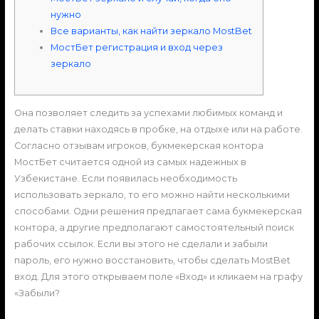
нужно
Все варианты, как найти зеркало MostBet
МостБет регистрация и вход через
зеркало
Она позволяет следить за успехами любимых команд и
делать ставки находясь в пробке, на отдыхе или на работе.
Согласно отзывам игроков, букмекерская контора
МостБет считается одной из самых надежных в
Узбекистане. Если появилась необходимость
использовать зеркало, то его можно найти несколькими
способами. Одни решения предлагает сама букмекерская
контора, а другие предполагают самостоятельный поиск
рабочих ссылок. Если вы этого не сделали и забыли
пароль, его нужно восстановить, чтобы сделать MostBet
вход. Для этого открываем поле «Вход» и кликаем на графу
«Забыли?