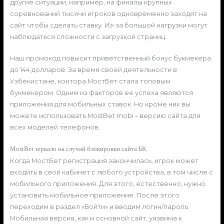
другие ситуации, например, на финалы крупных
соревнований тысячи игроков одновременно заходят на
сайт чтобы сделать ставку. Из-за большой нагрузки могут
наблюдаться сложности с загрузкой страниц.
Наш промокод повысит приветственный бонус букмекера
до 144 долларов. За время своей деятельности в
Узбекистане, контора МостБет стала топовым
букмекером. Одним из факторов ее успеха являются
приложения для мобильных ставок. Но кроме них вы
можете использовать MostBet mobi – версию сайта для
всех моделей телефонов.
MostBet зеркало на случай блокировки сайта БК
Когда МостБет регистрация закончилась, игрок может
входить в свой кабинет с любого устройства, в том числе с
мобильного приложения. Для этого, естественно, нужно
установить мобильное приложение. После этого
переходим в раздел «Войти» и вводим логин/пароль.
Мобильная версия, как и основной сайт, уязвима к