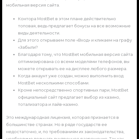
мобильная версия сайта.
Контора MostBet в этом плане действительно
топовая, ведь предлагает бонусы на все возможные
виды деятельности.
Для этого открываем поле «Вход» и кликаем на графу
«Забыли?
Благодаря тому, что MostBet мобильная версия сайта
оптимизирована со всеми моделями телефонов, вы
можете открывать ее на дисплее любого размера.
Когда аккаунт уже создан, можно выполнить вход
MostBet несколькими способами.
Кроме непосредственно спортивных пари, MostBet
официальный сайт предлагает выбор из казино,
тотализатора и лайв-казино.
Это международная лицензия, которая признается в
большинстве странах. Но в ряде государств ее
недостаточно, и, по требованиям их законодательства,
необходимо получать внутреннее разрешение. Так как