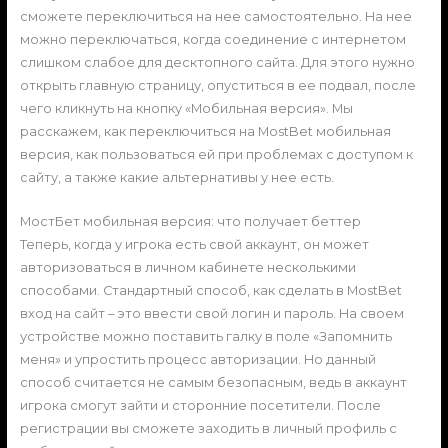
сможете переключиться на нее самостоятельно. На нее
можно переключаться, когда соединение с интернетом
слишком слабое для десктопного сайта. Для этого нужно
открыть главную страницу, опуститься в ее подвал, после
чего кликнуть на кнопку «Мобильная версия». Мы
расскажем, как переключиться на MostBet мобильная
версия, как пользоваться ей при проблемах с доступом к
сайту, а также какие альтернативы у нее есть.
МостБет мобильная версия: что получает беттер
Теперь, когда у игрока есть свой аккаунт, он может
авторизоваться в личном кабинете несколькими
способами. Стандартный способ, как сделать в MostBet
вход на сайт – это ввести свой логин и пароль. На своем
устройстве можно поставить галку в поле «Запомнить
меня» и упростить процесс авторизации. Но данный
способ считается не самым безопасным, ведь в аккаунт
игрока смогут зайти и сторонние посетители. После
регистрации вы сможете заходить в личный профиль с