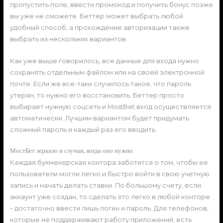
пропустить поле, ввести промокод и получить бонус позже
вы уже не сможете. Беттер может выбрать любой
удобный способ, а прохождение авторизации также
выбрать из нескольких вариантов.
Как уже выше говорилось, все данные для входа нужно
сохранять отдельным файлом или на своей электронной
почте. Если же все-таки случилось такое, что пароль
утерян, то нужно его восстановить. Беттер просто
выбирает нужную соцсеть и MostBet вход осуществляется
автоматически. Лучшим вариантом будет придумать
сложный пароль и каждый раз его вводить.
МостБет зеркало и случаи, когда оно нужно
Каждая букмекерская контора заботится о том, чтобы ее
пользователи могли легко и быстро войти в свою учетную
запись и начать делать ставки. По большому счету, если
аккаунт уже создан, то сделать это легко в любой конторе
– достаточно ввести лишь логин и пароль. Для телефонов,
которые не поддерживают работу приложений, есть