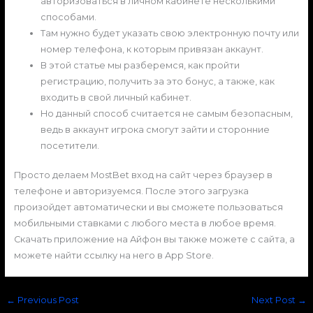
авторизоваться в личном кабинете несколькими
способами.
Там нужно будет указать свою электронную почту или
номер телефона, к которым привязан аккаунт.
В этой статье мы разберемся, как пройти
регистрацию, получить за это бонус, а также, как
входить в свой личный кабинет.
Но данный способ считается не самым безопасным,
ведь в аккаунт игрока смогут зайти и сторонние
посетители.
Просто делаем MostBet вход на сайт через браузер в
телефоне и авторизуемся. После этого загрузка
произойдет автоматически и вы сможете пользоваться
мобильными ставками с любого места в любое время.
Скачать приложение на Айфон вы также можете с сайта, а
можете найти ссылку на него в App Store.
←
Previous Post
Next Post
→