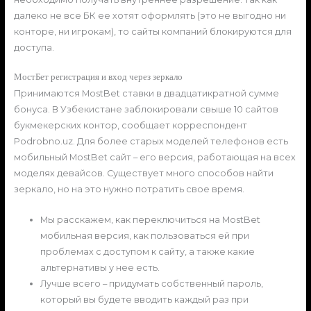
далеко не все БК ее хотят оформлять (это не выгодно ни
конторе, ни игрокам), то сайты компаний блокируются для
доступа.
МостБет регистрация и вход через зеркало
Принимаются MostBet ставки в двадцатикратной сумме
бонуса. В Узбекистане заблокировали свыше 10 сайтов
букмекерских контор, сообщает корреспондент
Podrobno.uz. Для более старых моделей телефонов есть
мобильный MostBet сайт – его версия, работающая на всех
моделях девайсов. Существует много способов найти
зеркало, но на это нужно потратить свое время.
Мы расскажем, как переключиться на MostBet
мобильная версия, как пользоваться ей при
проблемах с доступом к сайту, а также какие
альтернативы у нее есть.
Лучше всего – придумать собственный пароль,
который вы будете вводить каждый раз при