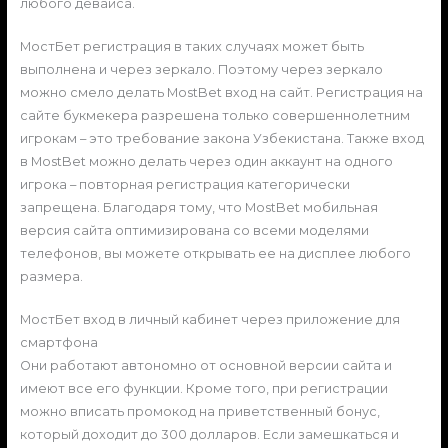
любого девайса.
МостБет регистрация в таких случаях может быть
выполнена и через зеркало. Поэтому через зеркало
можно смело делать MostBet вход на сайт. Регистрация на
сайте букмекера разрешена только совершеннолетним
игрокам – это требование закона Узбекистана. Также вход
в MostBet можно делать через один аккаунт на одного
игрока – повторная регистрация категорически
запрещена. Благодаря тому, что MostBet мобильная
версия сайта оптимизирована со всеми моделями
телефонов, вы можете открывать ее на дисплее любого
размера.
МостБет вход в личный кабинет через приложение для
смартфона
Они работают автономно от основной версии сайта и
имеют все его функции. Кроме того, при регистрации
можно вписать промокод на приветственный бонус,
который доходит до 300 долларов. Если замешкаться и