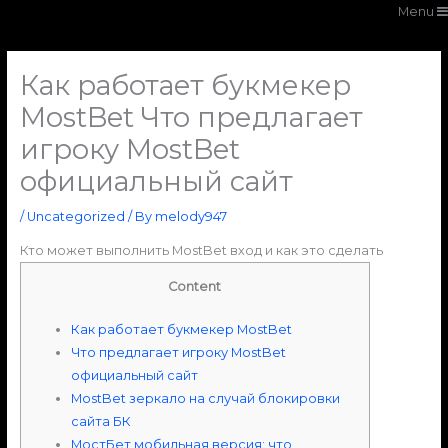
Skip
Menu
to
content
Как работает букмекер
MostBet Что предлагает
игроку MostBet
официальный сайт
/
Uncategorized
/ By
melody947
Кто может выполнить MostBet вход и как это сделать
Content
Как работает букмекер MostBet
Что предлагает игроку MostBet
официальный сайт
MostBet зеркало на случай блокировки
сайта БК
МостБет мобильная версия: что