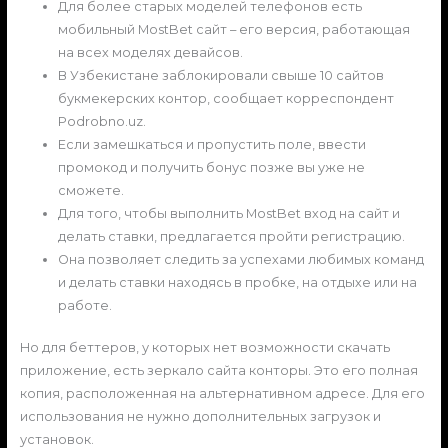
Для более старых моделей телефонов есть
мобильный MostBet сайт – его версия, работающая
на всех моделях девайсов.
В Узбекистане заблокировали свыше 10 сайтов
букмекерских контор, сообщает корреспондент
Podrobno.uz.
Если замешкаться и пропустить поле, ввести
промокод и получить бонус позже вы уже не
сможете.
Для того, чтобы выполнить MostBet вход на сайт и
делать ставки, предлагается пройти регистрацию.
Она позволяет следить за успехами любимых команд
и делать ставки находясь в пробке, на отдыхе или на
работе.
Но для беттеров, у которых нет возможности скачать
приложение, есть зеркало сайта конторы. Это его полная
копия, расположенная на альтернативном адресе. Для его
использования не нужно дополнительных загрузок и
установок.