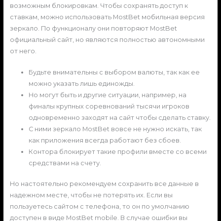
возможным блокировкам. Чтобы сохранять доступ к
ставкам, можно использовать MostBet мобильная версия
зеркало. По функционалу они повторяют MostBet
официальный сайт, но являются полностью автономными
от него.
Будьте внимательны с выбором валюты, так как ее
можно указать лишь единожды.
Но могут быть и другие ситуации, например, на
финалы крупных соревнований тысячи игроков
одновременно заходят на сайт чтобы сделать ставку.
С ними зеркало MostBet вовсе не нужно искать, так
как приложения всегда работают без сбоев.
Контора блокирует такие профили вместе со всеми
средствами на счету.
Но настоятельно рекомендуем сохранить все данные в
надежном месте, чтобы не потерять их. Если вы
пользуетесь сайтом с телефона, то он по умолчанию
доступен в виде MostBet mobile. В случае ошибки вы