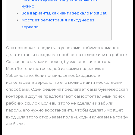
нужно
Все варианты, как найти зеркало MostBet
МостБет регистрация и вход через
зеркало
Она позволяет следить за успехами любимых команд и
делать ставки находясь в пробке, на отдыхе или на работе.
Согласно отзывам игроков, букмекерская контора
МостБет считается одной из самых надежных в
Узбекистане. Если появилась необходимость
использовать зеркало, то его можно найти несколькими
способами. Одни решения предлагает сама букмекерская
контора, а другие предполагают самостоятельный поиск
рабочих ссылок. Если вы этого не сделали и забыли
пароль, его нужно восстановить, чтобы сделать MostBet
вход. Для этого открываем поле «Вход» и кликаем на графу
«Забыли?