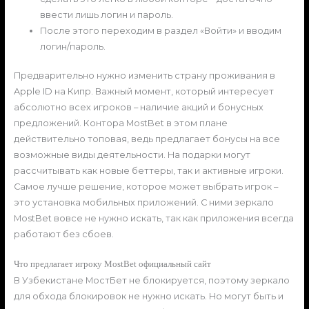
ввести лишь логин и пароль.
После этого переходим в раздел «Войти» и вводим
логин/пароль.
Предварительно нужно изменить страну проживания в
Apple ID на Кипр. Важный момент, который интересует
абсолютно всех игроков – наличие акций и бонусных
предложений. Контора MostBet в этом плане
действительно топовая, ведь предлагает бонусы на все
возможные виды деятельности. На подарки могут
рассчитывать как новые беттеры, так и активные игроки.
Самое лучше решение, которое может выбрать игрок –
это установка мобильных приложений. С ними зеркало
MostBet вовсе не нужно искать, так как приложения всегда
работают без сбоев.
Что предлагает игроку MostBet официальный сайт
В Узбекистане МостБет не блокируется, поэтому зеркало
для обхода блокировок не нужно искать. Но могут быть и