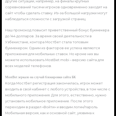
другие ситуации, например, на финалы крупных
соревнований тысячи игроков одновременно заходят на
сайт чтобы сделать ставку. Из-за большой нагрузки могут
наблюдаться сложности с загрузкой страниц.
Наш промокод повысит приветственный бонус букмекера
до 144 долларов. За время своей деятельности в
Узбекистане, контора МостБет стала топовым
букмекером. Одним из факторов ее успеха являются
приложения для мобильных ставок. Но кроме них вы
можете использовать MostBet mobi – версию сайта для
всех моделей телефонов.
MostBet зеркало на случай блокировки сайта БК
Когда МостБет регистрация закончилась, игрок может
входить в свой кабинет с любого устройства, в том числе с
мобильного приложения. Для этого, естественно, нужно
установить мобильное приложение. После этого
переходим в раздел «Войти» и вводим логин/пароль.
Мобильная версия, как и основной сайт, уязвима к