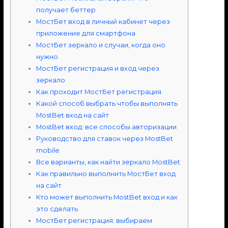
получает беттер
МостБет вход в личный кабинет через
приложение для смартфона
МостБет зеркало и случаи, когда оно
нужно
МостБет регистрация и вход через
зеркало
Как проходит МостБет регистрация
Какой способ выбрать чтобы выполнять
MostBet вход на сайт
MostBet вход: все способы авторизации
Руководство для ставок через MostBet
mobile
Все варианты, как найти зеркало MostBet
Как правильно выполнить МостБет вход
на сайт
Кто может выполнить MostBet вход и как
это сделать
МостБет регистрация: выбираем