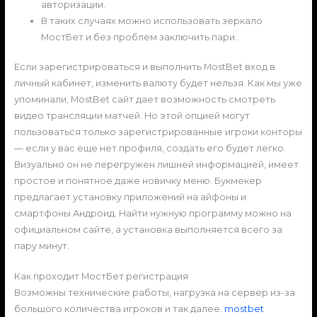
авторизации.
В таких случаях можно использовать зеркало
МостБет и без проблем заключить пари.
Если зарегистрироваться и выполнить MostBet вход в
личный кабинет, изменить валюту будет нельзя. Как мы уже
упоминали, MostBet сайт дает возможность смотреть
видео трансляции матчей. Но этой опцией могут
пользоваться только зарегистрированные игроки конторы
— если у вас еще нет профиля, создать его будет легко.
Визуально он не перегружен лишней информацией, имеет
простое и понятное даже новичку меню. Букмекер
предлагает установку приложений на айфоны и
смартфоны Андроид. Найти нужную программу можно на
официальном сайте, а установка выполняется всего за
пару минут.
Как проходит МостБет регистрация
Возможны технические работы, нагрузка на сервер из-за
большого количества игроков и так далее.
mostbet