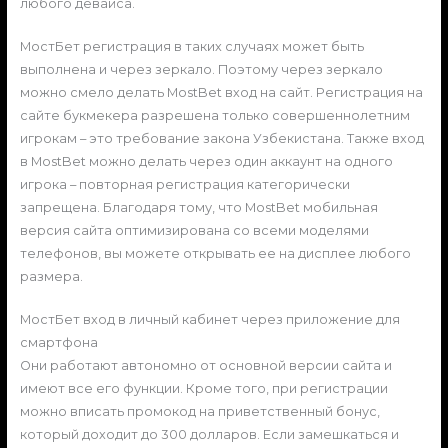
любого девайса.
МостБет регистрация в таких случаях может быть
выполнена и через зеркало. Поэтому через зеркало
можно смело делать MostBet вход на сайт. Регистрация на
сайте букмекера разрешена только совершеннолетним
игрокам – это требование закона Узбекистана. Также вход
в MostBet можно делать через один аккаунт на одного
игрока – повторная регистрация категорически
запрещена. Благодаря тому, что MostBet мобильная
версия сайта оптимизирована со всеми моделями
телефонов, вы можете открывать ее на дисплее любого
размера.
МостБет вход в личный кабинет через приложение для
смартфона
Они работают автономно от основной версии сайта и
имеют все его функции. Кроме того, при регистрации
можно вписать промокод на приветственный бонус,
который доходит до 300 долларов. Если замешкаться и