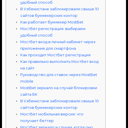
удобный способ
В Узбекистане заблокировали свыше 10
сайтов букмекерских контор
Как работает букмекер MostBet
МостБет регистрация: выбираем
удобный способ
МостБет вход в личный кабинет через
приложение для смартфона
Как проходит МостБет регистрация
Как правильно выполнить МостБет вход
на сайт
Руководство для ставок через MostBet
mobile
MostBet зеркало на случай блокировки
сайта БК
В Узбекистане заблокировали свыше 10
сайтов букмекерских контор
МостБет мобильная версия: что
получает беттер
МостБет зеркало и случаи, когда оно