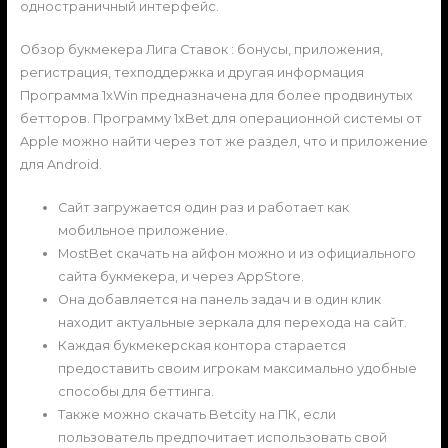
одностраничный интерфейс.
Обзор букмекера Лига Ставок : бонусы, приложения,
регистрация, техподдержка и другая информация
Программа 1xWin предназначена для более продвинутых
бетторов. Программу 1xBet для операционной системы от
Apple можно найти через тот же раздел, что и приложение
для Android.
Сайт загружается один раз и работает как
мобильное приложение.
MostBet скачать на айфон можно и из официального
сайта букмекера, и через AppStore.
Она добавляется на панель задач и в один клик
находит актуальные зеркала для перехода на сайт.
Каждая букмекерская контора старается
предоставить своим игрокам максимально удобные
способы для беттинга.
Также можно скачать Betcity на ПК, если
пользователь предпочитает использовать свой