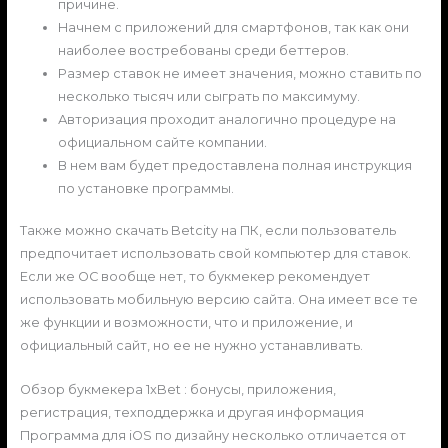
причине.
Начнем с приложений для смартфонов, так как они
наиболее востребованы среди беттеров.
Размер ставок не имеет значения, можно ставить по
несколько тысяч или сыграть по максимуму.
Авторизация проходит аналогично процедуре на
официальном сайте компании.
В нем вам будет предоставлена полная инструкция
по установке программы.
Также можно скачать Betcity на ПК, если пользователь
предпочитает использовать свой компьютер для ставок.
Если же ОС вообще нет, то букмекер рекомендует
использовать мобильную версию сайта. Она имеет все те
же функции и возможности, что и приложение, и
официальный сайт, но ее не нужно устанавливать.
Обзор букмекера 1xBet : бонусы, приложения,
регистрация, техподдержка и другая информация
Программа для iOS по дизайну несколько отличается от