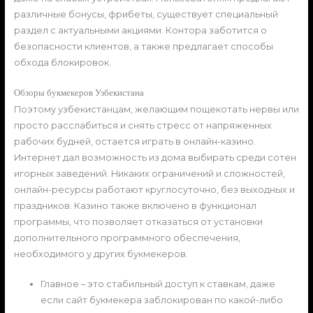
различные бонусы, фрибеты, существует специальный
раздел с актуальными акциями. Контора заботится о
безопасности клиентов, а также предлагает способы
обхода блокировок.
Обзоры букмекеров Узбекистана
Поэтому узбекистанцам, желающим пощекотать нервы или
просто расслабиться и снять стресс от напряженных
рабочих будней, остается играть в онлайн-казино.
Интернет дал возможность из дома выбирать среди сотен
игорных заведений. Никаких ограничений и сложностей,
онлайн-ресурсы работают круглосуточно, без выходных и
праздников. Казино также включено в функционал
программы, что позволяет отказаться от установки
дополнительного программного обеспечения,
необходимого у других букмекеров.
Главное – это стабильный доступ к ставкам, даже
если сайт букмекера заблокирован по какой-либо