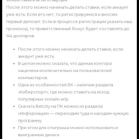
После этого можно начинать делать ставки, если аккаунт
уже есть. Если его нет, то регистрируемся и вносим
первый депозит. Если в процессе регистрации указать наш
промокод, то приветственный бонус будет составлять до
144 долларов.
После этого можно начинать делать ставки, если
аккаунт уже есть.
В целом можно сказать, что данная контора
нацелена исключительно на пользователей
компьютеров.
Одна из особенностей БК – наличие раздела
«Киберспорт», где можно ставить на исход
популярных онлайн-игр.
Скачать Betcity на ПК можно из раздела
«Информация» — переходим туда и находим нужную
программу.
При этом для отыгрыша можно использовать и
выигранные деньги.