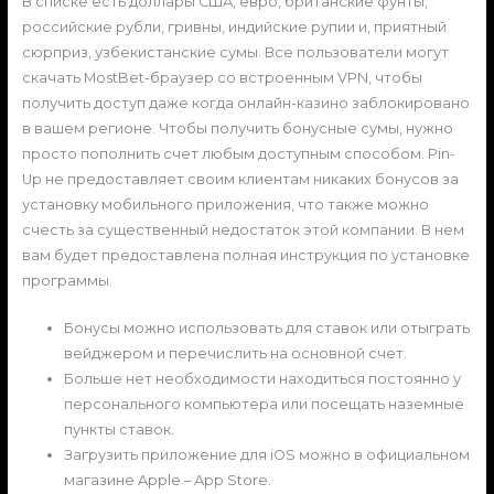
В списке есть доллары США, евро, британские фунты,
российские рубли, гривны, индийские рупии и, приятный
сюрприз, узбекистанские сумы. Все пользователи могут
скачать MostBet-браузер со встроенным VPN, чтобы
получить доступ даже когда онлайн-казино заблокировано
в вашем регионе. Чтобы получить бонусные сумы, нужно
просто пополнить счет любым доступным способом. Pin-
Up не предоставляет своим клиентам никаких бонусов за
установку мобильного приложения, что также можно
счесть за существенный недостаток этой компании. В нем
вам будет предоставлена полная инструкция по установке
программы.
Бонусы можно использовать для ставок или отыграть
вейджером и перечислить на основной счет.
Больше нет необходимости находиться постоянно у
персонального компьютера или посещать наземные
пункты ставок.
Загрузить приложение для iOS можно в официальном
магазине Apple – App Store.