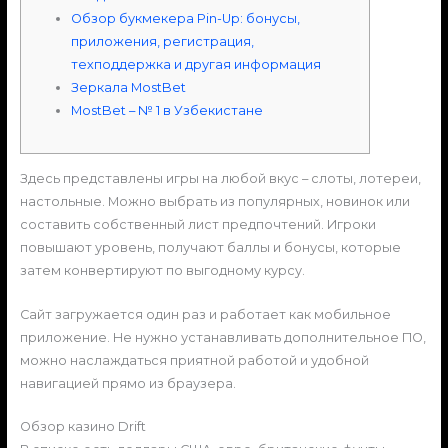
Обзор букмекера Pin-Up: бонусы,
приложения, регистрация,
техподдержка и другая информация
Зеркала MostBet
MostBet – № 1 в Узбекистане
Здесь представлены игры на любой вкус – слоты, лотереи,
настольные. Можно выбрать из популярных, новинок или
составить собственный лист предпочтений. Игроки
повышают уровень, получают баллы и бонусы, которые
затем конвертируют по выгодному курсу.
Сайт загружается один раз и работает как мобильное
приложение. Не нужно устанавливать дополнительное ПО,
можно наслаждаться приятной работой и удобной
навигацией прямо из браузера.
Обзор казино Drift