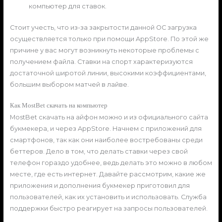
компьютер для ставок.
Стоит учесть, что из-за закрытости данной ОС загрузка
осуществляется только при помощи AppStore. По этой же
причине у вас могут возникнуть некоторые проблемы с
получением файла. Ставки на спорт характеризуются
достаточной широтой линии, высокими коэффициентами,
большим выбором матчей в лайве.
Как MostBet скачать на компьютер
MostBet скачать на айфон можно и из официального сайта
букмекера, и через AppStore. Начнем с приложений для
смартфонов, так как они наиболее востребованы среди
беттеров. Дело в том, что делать ставки через свой
телефон гораздо удобнее, ведь делать это можно в любом
месте, где есть интернет. Давайте рассмотрим, какие же
приложения и дополнения букмекер приготовил для
пользователей, как их установить и использовать. Служба
поддержки быстро реагирует на запросы пользователей.