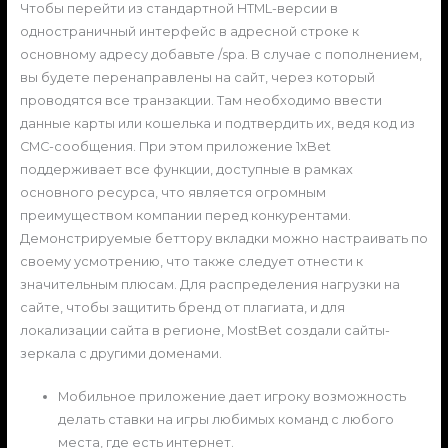
Чтобы перейти из стандартной HTML-версии в
одностраничный интерфейс в адресной строке к
основному адресу добавьте /spa. В случае с пополнением,
вы будете перенаправлены на сайт, через который
проводятся все транзакции. Там необходимо ввести
данные карты или кошелька и подтвердить их, ведя код из
СМС-сообщения. При этом приложение 1xBet
поддерживает все функции, доступные в рамках
основного ресурса, что является огромным
преимуществом компании перед конкурентами.
Демонстрируемые беттору вкладки можно настраивать по
своему усмотрению, что также следует отнести к
значительным плюсам. Для распределения нагрузки на
сайте, чтобы защитить бренд от плагиата, и для
локализации сайта в регионе, MostBet создали сайты-
зеркала с другими доменами.
Мобильное приложение дает игроку возможность
делать ставки на игры любимых команд с любого
места, где есть интернет.