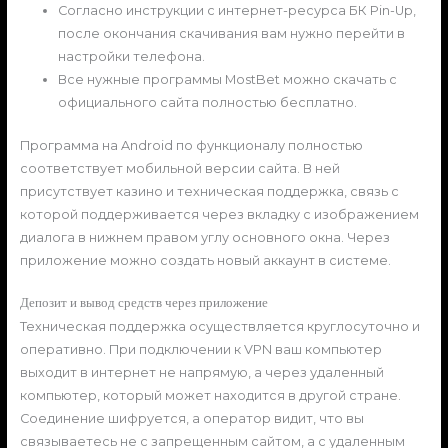
Согласно инструкции с интернет-ресурса БК Pin-Up,
после окончания скачивания вам нужно перейти в
настройки телефона.
Все нужные программы MostBet можно скачать с
официального сайта полностью бесплатно.
Программа на Android по функционалу полностью
соответствует мобильной версии сайта. В ней
присутствует казино и техническая поддержка, связь с
которой поддерживается через вкладку с изображением
диалога в нижнем правом углу основного окна. Через
приложение можно создать новый аккаунт в системе.
Депозит и вывод средств через приложение
Техническая поддержка осуществляется круглосуточно и
оперативно. При подключении к VPN ваш компьютер
выходит в интернет не напрямую, а через удаленный
компьютер, который может находится в другой стране.
Соединение шифруется, а оператор видит, что вы
связываетесь не с запрещенным сайтом, а с удаленным