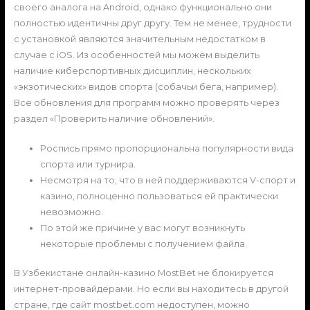
своего аналога на Android, однако функционально они
полностью идентичны друг другу. Тем не менее, трудности
с установкой являются значительным недостатком в
случае с iOS. Из особенностей мы можем выделить
наличие киберспортивных дисциплин, нескольких
«экзотических» видов спорта (собачьи бега, например).
Все обновления для программ можно проверять через
раздел «Проверить наличие обновлений».
Роспись прямо пропорциональна популярности вида
спорта или турнира.
Несмотря на то, что в ней поддерживаются V-спорт и
казино, полноценно пользоваться ей практически
невозможно.
По этой же причине у вас могут возникнуть
некоторые проблемы с получением файла.
В Узбекистане онлайн-казино MostBet не блокируется
интернет-провайдерами. Но если вы находитесь в другой
стране, где сайт mostbet.com недоступен, можно