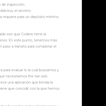
o de inspección.
dds boy el secreto.
da requiere para un depósito mínimo
sado eso que Codere tiene la
asinos. En este punto, tenemos más
 paso a transito para completar el
ta para evaluar lo la cual buscamos y
 que necesitamos the tan solo
rece una aplicación que brinda la
 tiene que coincidir con la que hemos