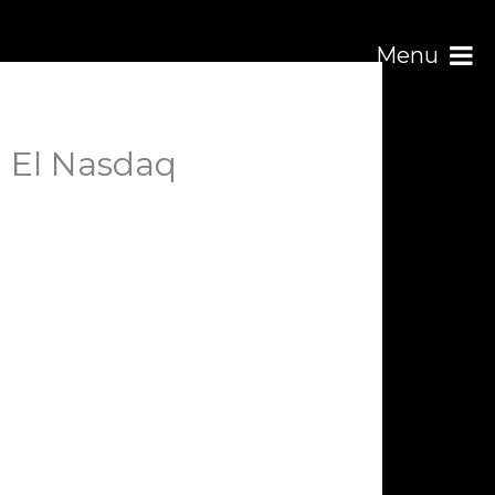
Menu
n El Nasdaq