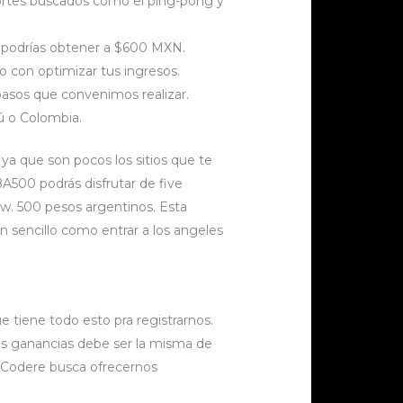
eportes buscados como el ping-pong y
l podrías obtener a $600 MXN.
o con optimizar tus ingresos.
 pasos que convenimos realizar.
ú o Colombia.
ya que son pocos los sitios que te
BA500 podrás disfrutar de five
ew. 500 pesos argentinos. Esta
n sencillo como entrar a los angeles
e tiene todo esto pra registrarnos.
ras ganancias debe ser la misma de
, Codere busca ofrecernos