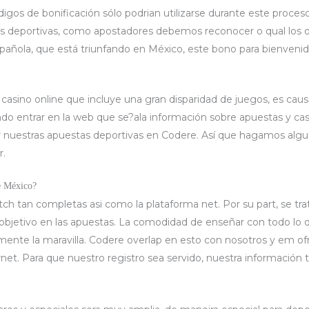
igos de bonificación sólo podrian utilizarse durante este proces
s deportivas, como apostadores debemos reconocer o qual los o
spañola, que está triunfando en México, este bono para bienveni
 casino online que incluye una gran disparidad de juegos, es cau
ando entrar en la web que se?ala información sobre apuestas y c
ar nuestras apuestas deportivas en Codere. Así que hagamos algun
r.
e México?
itch tan completas asi como la plataforma net. Por su part, se tra
 objetivo en las apuestas. La comodidad de enseñar con todo lo
emente la maravilla. Codere overlap en esto con nosotros y em of
rnet. Para que nuestro registro sea servido, nuestra información