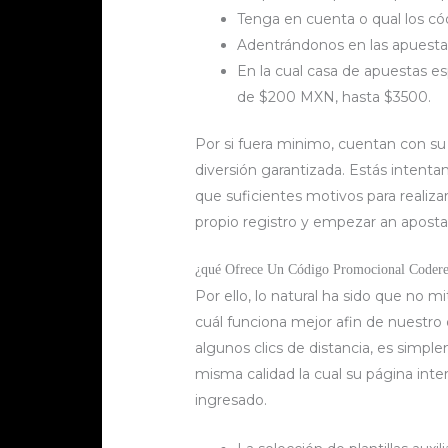
Tenga en cuenta o qual los cód
Adentrándonos en las apuesta
En la cual casa de apuestas e
de $200 MXN, hasta $3500.
Por si fuera minimo, cuentan con su
diversión garantizada. Estás intent
que suficientes motivos para realiz
propio registro y empezar an aposta
¿qué Ofrece Un Código Promocional Coder
Por ello, lo natural ha sido que no m
cuál funciona mejor afin de nuestro
algunos clics de distancia, es simpl
misma calidad la cual su página inte
ingresado.