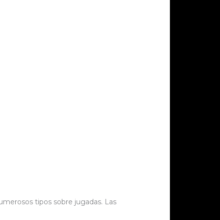
merosos tipos sobre jugadas. Las