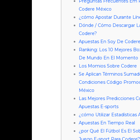
Preguntas Frecuentes Em 
Codere México
¿cómo Apostar Durante Lín
Dónde / Cómo Descargar La
Codere?
Apuestas En Soy De Coder
Ranking: Los 10 Mejores B
De Mundo En El Momento
Los Momios Sobre Codere
Se Aplican Términos Sumad
Condiciones Código Promo
México
Las Mejores Predicciones C
Apuestas E-sports
¿cómo Utilizar Estadísticas 
Apuestas En Tiempo Real
¿por Qué El Fútbol Es El So
Juego E-sport Para Codere