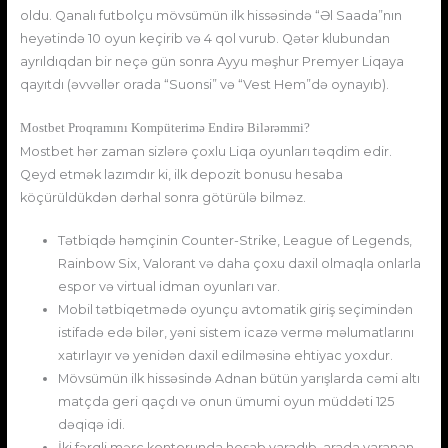
oldu. Qanalı futbolçu mövsümün ilk hissəsində “Əl Saada”nın
heyətində 10 oyun keçirib və 4 qol vurub. Qətər klubundan
ayrıldıqdan bir neçə gün sonra Ayyu məşhur Premyer Liqaya
qayıtdı (əvvəllər orada “Suonsi” və “Vest Hem”də oynayıb).
Mostbet Proqramını Kompüterimə Endirə Bilərəmmi?
Mostbet hər zaman sizlərə çoxlu Liqa oyunları təqdim edir.
Qeyd etmək lazımdır ki, ilk depozit bonusu hesaba
köçürüldükdən dərhal sonra götürülə bilməz.
Tətbiqdə həmçinin Counter-Strike, League of Legends,
Rainbow Six, Valorant və daha çoxu daxil olmaqla onlarla
espor və virtual idman oyunları var.
Mobil tətbiqetmədə oyunçu avtomatik giriş seçimindən
istifadə edə bilər, yəni sistem icazə vermə məlumatlarını
xatırlayır və yenidən daxil edilməsinə ehtiyac yoxdur.
Mövsümün ilk hissəsində Adnan bütün yarışlarda cəmi altı
matçda geri qaçdı və onun ümumi oyun müddəti 125
dəqiqə idi.
İki fərqli mərc kontorunda hesab yaradıb, arada yaranan