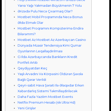
Yarısı Yağı Yakmadan Büyütmenin 7 Yolu
Ərizədə Pulu Necə Çıxarmaq Olar?
Mostbet Mobil Proqramında Necə Bonus
Əldə Etmək Olar
Mostbet Proqramını Kompüterimə Endirə
Bilərəmmi?
Mostbet Az Mostbet Az Azerbaycan Casino
Dünyada Müasir Tendensiya Kimi Qumar
Oyunlarının Leqallaşdırılması
Ci Ildə Azərbaycanda Bankların Kredit
Portfeli Artıb
Qeydiyyatdan Keç
Yaşlı Arvadını Və Körpəsini Öldürən Şəxslə
Bağlı Qərar Verildi
Qeyri-sabit Hava Şəraiti Ilə Əlaqədar Erkən
Xəbərdarlıq Sistemi Təkmilləşdiriləcək
Daha Fazla Yazılım Mostbet Events
Netflix Premium Hesabı (4k Ultra Hd)
Yeni Girişlər