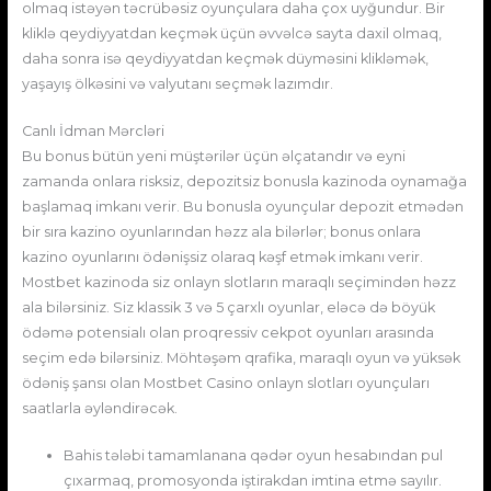
olmaq istəyən təcrübəsiz oyunçulara daha çox uyğundur. Bir
kliklə qeydiyyatdan keçmək üçün əvvəlcə sayta daxil olmaq,
daha sonra isə qeydiyyatdan keçmək düyməsini klikləmək,
yaşayış ölkəsini və valyutanı seçmək lazımdır.
Canlı İdman Mərcləri
Bu bonus bütün yeni müştərilər üçün əlçatandır və eyni
zamanda onlara risksiz, depozitsiz bonusla kazinoda oynamağa
başlamaq imkanı verir. Bu bonusla oyunçular depozit etmədən
bir sıra kazino oyunlarından həzz ala bilərlər; bonus onlara
kazino oyunlarını ödənişsiz olaraq kəşf etmək imkanı verir.
Mostbet kazinoda siz onlayn slotların maraqlı seçimindən həzz
ala bilərsiniz. Siz klassik 3 və 5 çarxlı oyunlar, eləcə də böyük
ödəmə potensialı olan proqressiv cekpot oyunları arasında
seçim edə bilərsiniz. Möhtəşəm qrafika, maraqlı oyun və yüksək
ödəniş şansı olan Mostbet Casino onlayn slotları oyunçuları
saatlarla əyləndirəcək.
Bahis tələbi tamamlanana qədər oyun hesabından pul
çıxarmaq, promosyonda iştirakdan imtina etmə sayılır.