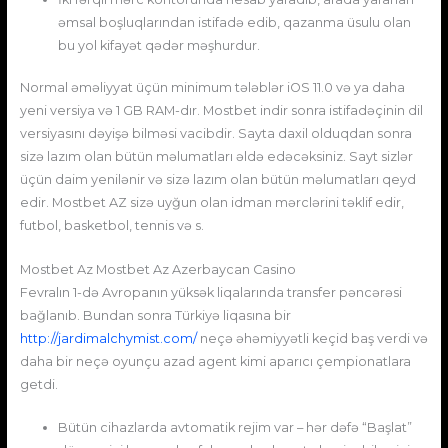
əmsal boşluqlarından istifadə edib, qazanma üsulu olan
bu yol kifayət qədər məşhurdur.
Normal əməliyyat üçün minimum tələblər iOS 11.0 və ya daha
yeni versiya və 1 GB RAM-dır. Mostbet indir sonra istifadəçinin dil
versiyasını dəyişə bilməsi vacibdir. Sayta daxil olduqdan sonra
sizə lazım olan bütün məlumatları əldə edəcəksiniz. Sayt sizlər
üçün daim yenilənir və sizə lazım olan bütün məlumatları qeyd
edir. Mostbet AZ sizə uyğun olan idman mərclərini təklif edir,
futbol, ​​basketbol, ​​tennis və s.
Mostbet Az Mostbet Az Azerbaycan Casino
Fevralın 1-də Avropanın yüksək liqalarında transfer pəncərəsi
bağlanıb. Bundan sonra Türkiyə liqasına bir
http://jardimalchymist.com/
neçə əhəmiyyətli keçid baş verdi və
daha bir neçə oyunçu azad agent kimi aparıcı çempionatlara
getdi.
Bütün cihazlarda avtomatik rejim var – hər dəfə “Başlat”