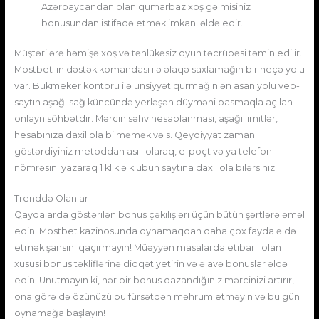
Azərbaycandan olan qumarbaz xoş gəlmisiniz
bonusundan istifadə etmək imkanı əldə edir.
Müştərilərə həmişə xoş və təhlükəsiz oyun təcrübəsi təmin edilir.
Mostbet-in dəstək komandası ilə əlaqə saxlamağın bir neçə yolu
var. Bukmeker kontoru ilə ünsiyyət qurmağın ən asan yolu veb-
saytın aşağı sağ küncündə yerləşən düyməni basmaqla açılan
onlayn söhbətdir. Mərcin səhv hesablanması, aşağı limitlər,
hesabınıza daxil ola bilməmək və s. Qeydiyyat zamanı
göstərdiyiniz metoddan asılı olaraq, e-poçt və ya telefon
nömrəsini yazaraq 1 kliklə klubun saytına daxil ola bilərsiniz.
Trenddə Olanlar
Qaydalarda göstərilən bonus çəkilişləri üçün bütün şərtlərə əməl
edin. Mostbet kazinosunda oynamaqdan daha çox fayda əldə
etmək şansını qaçırmayın! Müəyyən masalarda etibarlı olan
xüsusi bonus təkliflərinə diqqət yetirin və əlavə bonuslar əldə
edin. Unutmayın ki, hər bir bonus qazandığınız mərcinizi artırır,
ona görə də özünüzü bu fürsətdən məhrum etməyin və bu gün
oynamağa başlayın!