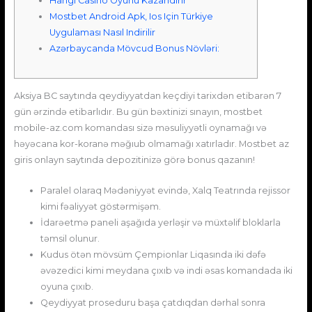
Hangi Casino Oyunu Kazandırır
Mostbet Android Apk, Ios Için Türkiye
Uygulaması Nasıl Indirilir
Azərbaycanda Mövcud Bonus Növləri:
Aksiya BC saytında qeydiyyatdan keçdiyi tarixdən etibarən 7
gün ərzində etibarlıdır. Bu gün bəxtinizi sınayın, mostbet
mobile-az.com komandası sizə məsuliyyətli oynamağı və
həyəcana kor-koranə məğıub olmamağı xatırladır. Mostbet az
giris onlayn saytında depozitinizə görə bonus qazanın!
Paralel olaraq Mədəniyyət evində, Xalq Teatrında rejissor
kimi fəaliyyət göstərmişəm.
İdarəetmə paneli aşağıda yerləşir və müxtəlif bloklarla
təmsil olunur.
Kudus ötən mövsüm Çempionlar Liqasında iki dəfə
əvəzedici kimi meydana çıxıb və indi əsas komandada iki
oyuna çıxıb.
Qeydiyyat proseduru başa çatdıqdan dərhal sonra