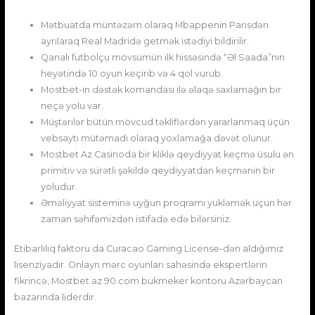
Mətbuatda müntəzəm olaraq Mbappenin Parisdən
ayrılaraq Real Madridə getmək istədiyi bildirilir.
Qanalı futbolçu mövsümün ilk hissəsində “Əl Saada”nın
heyətində 10 oyun keçirib və 4 qol vurub.
Mostbet-in dəstək komandası ilə əlaqə saxlamağın bir
neçə yolu var.
Müştərilər bütün mövcud təkliflərdən yararlanmaq üçün
vebsaytı mütəmadi olaraq yoxlamağa dəvət olunur.
Mostbet Az Casinoda bir kliklə qeydiyyat keçmə üsulu ən
primitiv və sürətli şəkildə qeydiyyatdan keçmənin bir
yoludur.
Əməliyyat sisteminə uyğun proqramı yükləmək üçün hər
zaman səhifəmizdən istifadə edə bilərsiniz.
Etibarlılıq faktoru da Curacao Gaming License-dən aldığımız
lisenziyadır. Onlayn mərc oyunları sahəsində ekspertlərin
fikrincə, Mostbet az 90.com bukmeker kontoru Azərbaycan
bazarında liderdir.