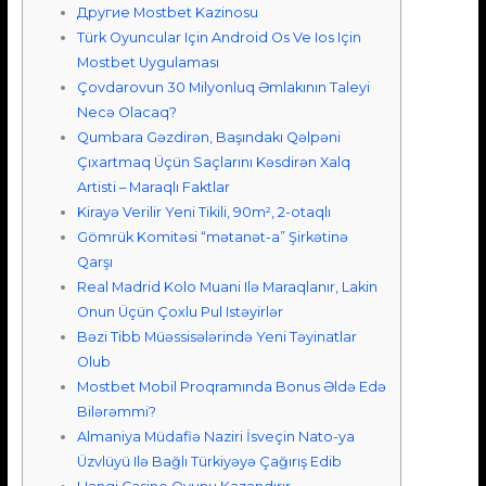
Другие Mostbet Kazinosu
Türk Oyuncular Için Android Os Ve Ios Için
Mostbet Uygulaması
Çovdarovun 30 Milyonluq Əmlakının Taleyi
Necə Olacaq?
Qumbara Gəzdirən, Başındakı Qəlpəni
Çıxartmaq Üçün Saçlarını Kəsdirən Xalq
Artisti – Maraqlı Faktlar
Kirayə Verilir Yeni Tikili, 90m², 2-otaqlı
Gömrük Komitəsi “mətanət-a” Şirkətinə
Qarşı
Real Madrid Kolo Muani Ilə Maraqlanır, Lakin
Onun Üçün Çoxlu Pul Istəyirlər
Bəzi Tibb Müəssisələrində Yeni Təyinatlar
Olub
Mostbet Mobil Proqramında Bonus Əldə Edə
Bilərəmmi?
Almaniya Müdafiə Naziri İsveçin Nato-ya
Üzvlüyü Ilə Bağlı Türkiyəyə Çağırış Edib