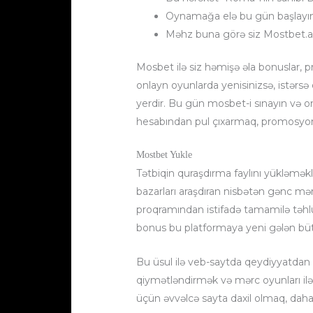
Oynamağa elə bu gün başlayın
Məhz buna görə siz Mostbet.az G
Mosbet ilə siz həmişə əla bonuslar, pr
onlayn oyunlarda yenisinizsə, istər
yerdir. Bu gün mosbet-i sınayın və o
hesabından pul çıxarmaq, promosyond
Mostbet Yukle
Tətbiqin quraşdırma faylını yükləməkl
bazarları araşdıran nisbətən gənc mər
proqramından istifadə tamamilə təhl
bonus bu platformaya yeni gələn bütü
Bu üsul ilə veb-saytda qeydiyyatdan 
qiymətləndirmək və mərc oyunları il
üçün əvvəlcə sayta daxil olmaq, daha