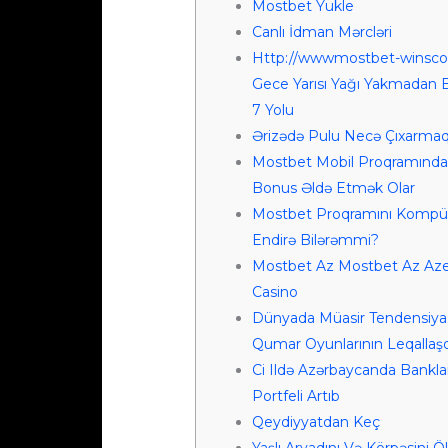
Mostbet Yukle
Canlı İdman Mərcləri
Http://wwwmostbet-winsc
Gece Yarısı Yağı Yakmadan
7 Yolu
Ərizədə Pulu Necə Çıxarmaq
Mostbet Mobil Proqramınd
Bonus Əldə Etmək Olar
Mostbet Proqramını Kompü
Endirə Bilərəmmi?
Mostbet Az Mostbet Az Az
Casino
Dünyada Müasir Tendensiya
Qumar Oyunlarının Leqallaşd
Ci Ildə Azərbaycanda Banklar
Portfeli Artıb
Qeydiyyatdan Keç
Yaşlı Arvadını Və Körpəsini Ö