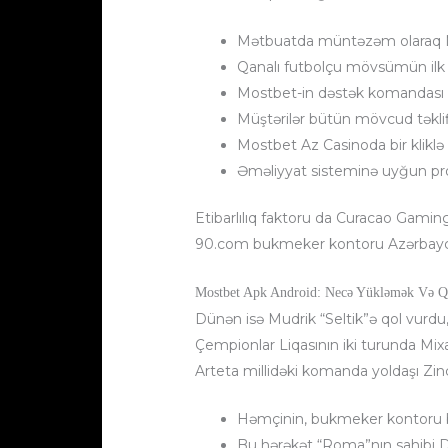
Mətbuatda müntəzəm olaraq Mba
Qanalı futbolçu mövsümün ilk h
Mostbet-in dəstək komandası il
Müştərilər bütün mövcud təkl
Mostbet Az Casinoda bir kliklə
Əməliyyat sisteminə uyğun pro
Etibarlılıq faktoru da Curacao Gamin
90.com bukmeker kontoru Azərbaycan
Mostbet Apk Android: Necə Yükləmək Və Q
Dünən isə Mudrik “Seltik”ə qol vurdu,
Çempionlar Liqasının iki turunda Mix
Arteta millidəki komanda yoldaşı Zin
Həmçinin, bukmeker kontoru bö
Bu hərəkət “Roma”nın sahibi De