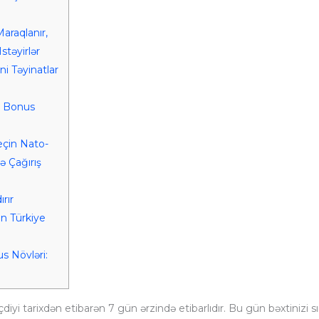
araqlanır,
stəyirlər
ni Təyinatlar
a Bonus
eçin Nato-
ə Çağırış
rır
in Türkiye
 Növləri:
iyi tarixdən etibarən 7 gün ərzində etibarlıdır. Bu gün bəxtinizi