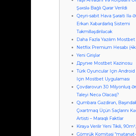
Şəxslə Bağlı Qərar Verildi
Qeyri-sabit Hava Şəraiti Ilə 
Erkən Xəbərdarlıq Sistemi
Təkmilləşdiriləcək
Daha Fazla Yazılım Mostbet
Netflix Premium Hesabı (4k 
Yeni Girişlər
Другие Mostbet Kazinosu
Türk Oyuncular Için Android
Için Mostbet Uygulaması
Çovdarovun 30 Milyonluq Ə
Taleyi Necə Olacaq?
Qumbara Gəzdirən, Başındak
Çıxartmaq Üçün Saçlarını Kə
Artisti – Maraqlı Faktlar
Kirayə Verilir Yeni Tikili, 90m²
Gömrük Komitəsi “mətanət-a