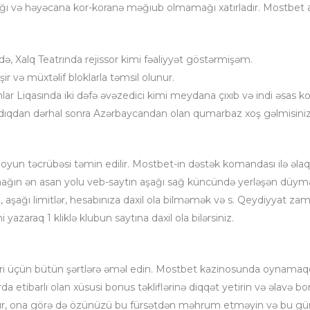
ı və həyəcana kor-koranə məğıub olmamağı xatırladır. Mostbet az
ə, Xalq Teatrında rejissor kimi fəaliyyət göstərmişəm.
ir və müxtəlif bloklarla təmsil olunur.
Liqasında iki dəfə əvəzedici kimi meydana çıxıb və indi əsas ko
dıqdan dərhal sonra Azərbaycandan olan qumarbaz xoş gəlmisini
 oyun təcrübəsi təmin edilir. Mostbet-in dəstək komandası ilə əlaq
ağın ən asan yolu veb-saytın aşağı sağ küncündə yerləşən düymə
 aşağı limitlər, hesabınıza daxil ola bilməmək və s. Qeydiyyat zam
yazaraq 1 kliklə klubun saytına daxil ola bilərsiniz.
ləri üçün bütün şərtlərə əməl edin. Mostbet kazinosunda oynama
 etibarlı olan xüsusi bonus təkliflərinə diqqət yetirin və əlavə bo
tırır, ona görə də özünüzü bu fürsətdən məhrum etməyin və bu g