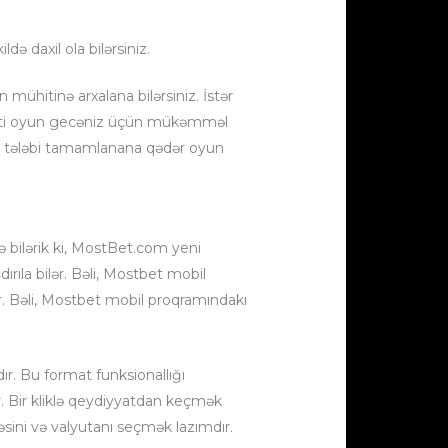
ə daxil ola bilərsiniz.
 mühitinə arxalana bilərsiniz. İstər
vbəti oyun gecəniz üçün mükəmməl
his tələbi tamamlanana qədər oyun
yə bilərik ki, MostBet.com yeni
rıla bilər. Bəli, Mostbet mobil
. Bəli, Mostbet mobil proqramındakı
r. Bu format funksionallığı
. Bir kliklə qeydiyyatdan keçmək
sini və valyutanı seçmək lazımdır.