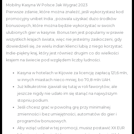
Mobilny Kasyna W Polsce Jak Wygrać 2023
Pierwsze zdanie, które można znaleźć, jeśli wykorzystasz kod
promocyjny unibet India , pozwala uzyskać dużo środków
bonusowych, które można będzie wykorzystać w swoich
ulubionych gier w kasynie. Bonus ten jest popularny w prawie
wszystkich krajach świata, więc nie jesteśmy zaskoczeni, gdy
dowiedzieli się, że wielu indian klienci lubią z niego korzystać.
Indie-piękny kraj, który jest również drugim co do wielkości
krajem na świecie pod względem liczby ludności.
Kasyna w hotelach w Kijowie za licencję zapłacą 121,6 mln,
w innych miastach nieco mniej, bo 70,8 mln UAH.
Już kilkukrotnie zjawiali się tutaj w roli faworytów, ale
jeszcze nigdy nie udało im się stanąć na najwyższym
stopniu podium.
Jeśli chcesz grać w powolną grę przy minimalnej
zmienności i bez umiejętności, automatów do gier i
programów bonusowych.
Aby wziąć udział w tej promocji, musisz postawić XX EUR