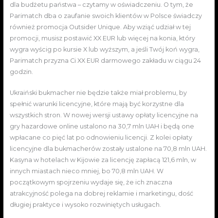
dla budżetu państwa – czytamy w oświadczeniu. O tym, że
Parimatch dba o zaufanie swoich klientów w Polsce świadczy
również promocja Outsider Unique. Aby wziąć udział w tej
promocji, musisz postawić XX EUR lub więcej na konia, który
wygra wyścig po kursie X lub wyższym, a jeśli Twój koń wygra,
Parimatch przyzna Ci XX EUR darmowego zakładu w ciągu 24
godzin.
Ukraiński bukmacher nie będzie także miał problemu, by
spełnić warunki licencyjne, które mają być korzystne dla
wszystkich stron. W nowej wersji ustawy opłaty licencyjne na
gry hazardowe online ustalono na 30,7 mln UAH i będą one
wpłacane co pięć lat po odnowieniu licencji. Z kolei opłaty
licencyjne dla bukmacherów zostały ustalone na 70,8 mln UAH.
Kasyna w hotelach w Kijowie za licencję zapłacą 121,6 mln, w
innych miastach nieco mniej, bo 70,8 mln UAH. W
początkowym spojrzeniu wydaje się, że ich znaczna
atrakcyjność polega na dobrej reklamie i marketingu, dość
długiej praktyce i wysoko rozwiniętych usługach.