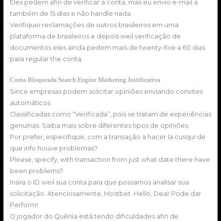
Eles pedem afin de verificar a conta, mas eu envio e-mail a
também de 15 dias e não handle nada.
Verifiquei reclamações de outros brasileiros em uma
plataforma de brasileiros e depois weil verificação de
documentos eles ainda pedem mais de twenty-five a 60 dias
para regular the conta.
Conta Bloqueada Search Engine Marketing Justificativa
Since empresas podem solicitar opiniões enviando convites
automáticos.
Classificadas como “Verificada”, pois se tratam de experiências
genuínas. Saiba mais sobre diferentes tipos de opiniões.
Por prefer, especifique, com a transação a hacer la cusqui de
que info houve problemas?
Please, specify, with transaction from just what date there have
been problems?
Insira o ID weil sua conta para que possamos analisar sua
solicitação. Atenciosamente, Mostbet. Hello, Dear Pode dar
Perform!
O jogador do Quênia está tendo dificuldades afin de