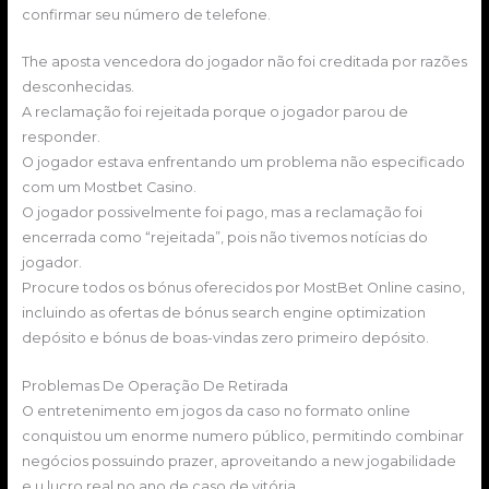
confirmar seu número de telefone.
The aposta vencedora do jogador não foi creditada por razões
desconhecidas.
A reclamação foi rejeitada porque o jogador parou de
responder.
O jogador estava enfrentando um problema não especificado
com um Mostbet Casino.
O jogador possivelmente foi pago, mas a reclamação foi
encerrada como “rejeitada”, pois não tivemos notícias do
jogador.
Procure todos os bónus oferecidos por MostBet Online casino,
incluindo as ofertas de bónus search engine optimization
depósito e bónus de boas-vindas zero primeiro depósito.
Problemas De Operação De Retirada
O entretenimento em jogos da caso no formato online
conquistou um enorme numero público, permitindo combinar
negócios possuindo prazer, aproveitando a new jogabilidade
e u lucro real no ano de caso de vitória.