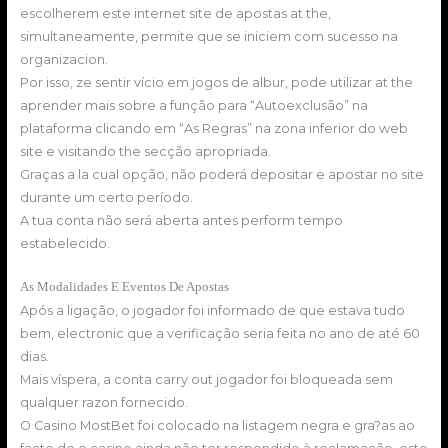
escolherem este internet site de apostas at the,
simultaneamente, permite que se iniciem com sucesso na
organizacion.
Por isso, ze sentir vício em jogos de albur, pode utilizar at the
aprender mais sobre a função para “Autoexclusão” na
plataforma clicando em “As Regras” na zona inferior do web
site e visitando the secção apropriada.
Graças a la cual opção, não poderá depositar e apostar no site
durante um certo período.
A tua conta não será aberta antes perform tempo
estabelecido.
As Modalidades E Eventos De Apostas
Após a ligação, o jogador foi informado de que estava tudo
bem, electronic que a verificação seria feita no ano de até 60
dias.
Mais víspera, a conta carry out jogador foi bloqueada sem
qualquer razon fornecido.
O Casino MostBet foi colocado na listagem negra e gra?as ao