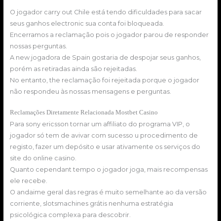
O jogador carry out Chile está tendo dificuldades para sacar
seus ganhos electronic sua conta foi bloqueada.
Encerramos a reclamação pois o jogador parou de responder
nossas perguntas.
A new jogadora de Spain gostaria de despojar seus ganhos,
porém as retiradas ainda são rejeitadas.
No entanto, the reclamação foi rejeitada porque o jogador
não respondeu às nossas mensagens e perguntas.
Reclamações Diretamente Relacionada Mostbet Casino
Para sony ericsson tornar um affiliato do programa VIP, o
jogador só tem de avivar com sucesso u procedimento de
registo, fazer um depósito e usar ativamente os serviços do
site do online casino.
Quanto cependant tempo o jogador joga, mais recompensas
ele recebe.
O andaime geral das regras é muito semelhante ao da versão
corriente, slotsmachines grátis nenhuma estratégia
psicológica complexa para descobrir.