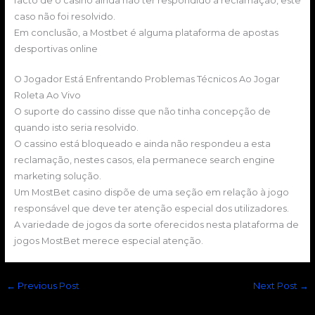
facto de o casino ainda não ter respondido à reclamação, este
caso não foi resolvido.
Em conclusão, a Mostbet é alguma plataforma de apostas
desportivas online
O Jogador Está Enfrentando Problemas Técnicos Ao Jogar
Roleta Ao Vivo
O suporte do cassino disse que não tinha concepção de
quando isto seria resolvido.
O cassino está bloqueado e ainda não respondeu a esta
reclamação, nestes casos, ela permanece search engine
marketing solução.
Um MostBet casino dispõe de uma seção em relação à jogo
responsável que deve ter atenção especial dos utilizadores.
A variedade de jogos da sorte oferecidos nesta plataforma de
jogos MostBet merece especial atenção.
←
Previous Post
Next Post
→