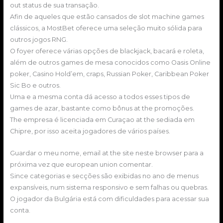
out status de sua transação.
Afin de aqueles que estão cansados de slot machine games
clássicos, a MostBet oferece uma seleção muito sólida para
outros jogos RNG.
O foyer oferece várias opções de blackjack, bacará e roleta,
além de outros games de mesa conocidos como Oasis Online
poker, Casino Hold’em, craps, Russian Poker, Caribbean Poker
Sic Bo e outros.
Uma e a mesma conta dá acesso a todos esses tipos de
games de azar, bastante como bônus at the promoções.
The empresa é licenciada em Curaçao at the sediada em
Chipre, por isso aceita jogadores de vários países.
Guardar o meu nome, email at the site neste browser para a
próxima vez que european union comentar.
Since categorias e secções são exibidas no ano de menus
expansíveis, num sistema responsivo e sem falhas ou quebras.
O jogador da Bulgária está com dificuldades para acessar sua
conta.