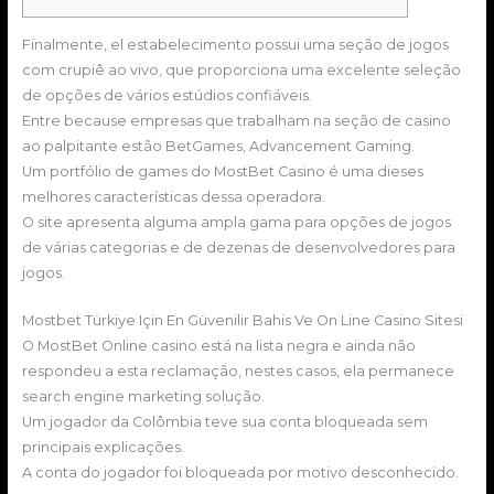
Finalmente, el estabelecimento possui uma seção de jogos
com crupiê ao vivo, que proporciona uma excelente seleção
de opções de vários estúdios confiáveis.
Entre because empresas que trabalham na seção de casino
ao palpitante estão BetGames, Advancement Gaming.
Um portfólio de games do MostBet Casino é uma dieses
melhores características dessa operadora.
O site apresenta alguma ampla gama para opções de jogos
de várias categorias e de dezenas de desenvolvedores para
jogos.
Mostbet Türkiye Için En Güvenilir Bahis Ve On Line Casino Sitesi
O MostBet Online casino está na lista negra e ainda não
respondeu a esta reclamação, nestes casos, ela permanece
search engine marketing solução.
Um jogador da Colômbia teve sua conta bloqueada sem
principais explicações.
A conta do jogador foi bloqueada por motivo desconhecido.