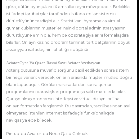
görə, bütün oyunçuların X əmsalları eyni mövqedədir. Beləliklə,
istifadəçi tərtibatçılar tərəfindən istifadə edilən sistemin
dürüstlüyünün təsdiqini alır. Statistikanı öyrənməklə virtual
qumar klublarının müştəriləri nəinki portal administrasiyasının
dürüstlüyünə əmin ola, həm də öz strategiyalarını formalaşdıra
bilərlər. Onlayn kazino proqram təminatı tərtibatçılarının böyük
əksəriyyəti istifadəçinin rahatlığını düşünür.
Aviator Oyna Və Qazan Rəsmi Sayti Aviator Azerbaycan
Axtarış qutusuna müvafiq sorğunu daxil etdikdən sonra sistem
bir neçə variant verəcək, onların arasında müştəri mütləq doğru
olanı tapacaqdır. Görülən hərəkətlərdən sonra qumar
proqramlarının pərəstişkarı proqramı işə salıb mərc edə bilər.
Quraşdırılmış proqramın interfeysi və virtual dizaynı orijinal
onlayn formatdan fərqlənmir. Bu baxımdan, təcrübəsindən asılı
olmayaraq istənilən İnternet istifadəçisi funksionallıqda
naviqasiya edə biləcək.
Pin-up-da Aviator-da Necə Qalib Gəlmək