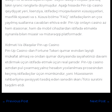
lakin iyrənc rənglərlə doymuşdur. Aşağı hissədə Pin-Up casino
qeydiyyat yeri, lisenziya, istifadəçi müqaviləsinin xüsusiyyətləri,
məxfilik siyasəti və s. Xüsusi bölmə “FAQ” istifadəçilərin ən çox
yayılmış suallarına cavabları ehtiva edir. Pin-Up onlayn casino az
həm stasionar, həm də mobil cihazlardan istifadə etməklə
oynanıla bilən müasir və mütərəqqi platformadır.
Xidməti Və Əlaqələr Pin-up Casino
Pin-Up Casino-dan Fortune Təkəri qumar evindən layiqli
mükafat almaq və ondan qumar dünyasında səyahətinizi davam
etdirmək üçün istifadə etmək üçün real şansdır. Pin-Up casino
azndan pul çıxarmaq yalnız hesabın yoxlanılması prosesindən
keçmiş istifadəçilər üçün mümkündür, yəni. Müəssisənin
rəhbərliyinə şəxsiyyəti təsdiq edən sənədin skan / foto surətini
təqdim etdi.
←
Previous Post
Next Post
→