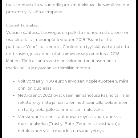
taas kotimaisella vastineella prosentit liikkuvat keskimäärin pari
prosenttiyksikköä alempana.
Ilmaiset Talletukset
Vuosien saatossa LeoVegas on palkittu moneen otteeseen eri
osa-alueilla, viimeisimpänä vuoden 2018 ”Brand of the
particular Year” -palkinnolla. Coolbet on tyylikkäästi toteutettu
nettikasino, joka about ollut toiminnassa jo vuodesta 2016
lähtien. Tänä aikana sivusto on vakiinnuttanut asemansa
markkinoilla ja nykyään se toimiikin monen…
Voit voittaa yli 700 euron arvoisen Apple-tuotteen, mikäli
onni on puolellasi.
Nettikasinot 2023 ovat usein niin sanotusti kasinoita ilman
rekisteröitymistä ja näin ollen nettikasinoilla pelaaminen
on tehty pelaajalle äärimmäisen mukavaksi.
Verkkopankkitunnistautumisen myötä sinun, pankkisi,
maksupalvelun (Trustly, Brite, Zimpler tai vastaava) ja
nettikasinon välillä muodostuu suora yhteys.