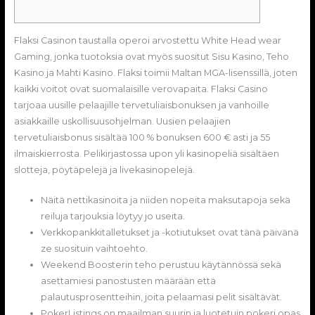
Flaksi Casinon taustalla operoi arvostettu White Head wear
Gaming, jonka tuotoksia ovat myös suositut Sisu Kasino, Teho
Kasino ja Mahti Kasino. Flaksi toimii Maltan MGA-lisenssillä, joten
kaikki voitot ovat suomalaisille verovapaita. Flaksi Casino
tarjoaa uusille pelaajille tervetuliaisbonuksen ja vanhoille
asiakkaille uskollisuusohjelman. Uusien pelaajien
tervetuliaisbonus sisältää 100 % bonuksen 600 € asti ja 55
ilmaiskierrosta. Pelikirjastossa upon yli kasinopeliä sisältäen
slotteja, pöytäpelejä ja livekasinopelejä.
Näitä nettikasinoita ja niiden nopeita maksutapoja sekä
reiluja tarjouksia löytyy jo useita.
Verkkopankkitalletukset ja -kotiutukset ovat tänä päivänä
ze suosituin vaihtoehto.
Weekend Boosterin teho perustuu käytännössä sekä
asettamiesi panostusten määrään että
palautusprosentteihin, joita pelaamasi pelit sisältävät.
PokerListings on maailman suurin ja luotetuin pokeri opas