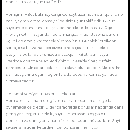
bonusları sizlər üçün təklif edir.
Həmçinin HBet bukmeyker şirkəti sayt üzərindən bu liqalar üzrə
canlı yayım xidməti dəstəyini də sizin üçün təklif edir. Bunun
sayəsində daha rahat bir şəkildə mərclər edəcəksiniz. Əgər
mərc şirkətinin saytından pullarınızı çıxarmaq istəsəniz bunun
üçün ilk olaraq çıxarma tələbi etməlisiniz. Bu tələbi etdikdən
sonra, qısa bir zaman çərçivəsi içində çıxarılmasını tələb
etdiyiniz pullar balansınızda olacaqdır. 1xBet rəsmi saytı
üzərində çıxarma tələbi etdiyiniz pul vəsaitləri heç bir faiz
dərəcəsi tutulmadan balansınıza əlavə olunacaqdır. Mərc şirkəti
sizin uduşlarınız üçün heç bir faiz dərəcəsi və komissiya haqqı
tutmayacaqdır.
Bet Mobi Versiya: Funksional Imkanlar
Həm bonusları həm də, güvənli olması insanları bu saytda
oynamağa cəlb edir. Digər paraqrafda bonuslar haqqında daha
geniş yazacağam. Belə ki, saytın möhtəşəm xoş gəldin
bonusları və daim yenilənən xüsusi bonusları mövcuddur. Saytı
şəxsən sınaqdan keçirdiyimdə, bonusları məni çox