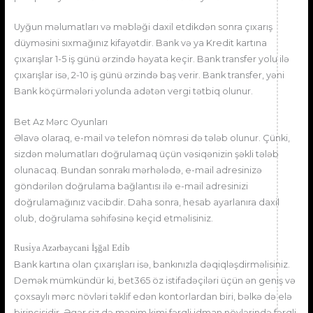
Uyğun məlumatları və məbləği daxil etdikdən sonra çıxarış
düyməsini sıxmağınız kifayətdir. Bank və ya Kredit kartına
çıxarışlar 1-5 iş günü ərzində həyata keçir. Bank transfer yolu ilə
çıxarışlar isə, 2-10 iş günü ərzində baş verir. Bank transfer, yəni
Bank köçürmələri yolunda adətən vergi tətbiq olunur.
Bet Az Mərc Oyunları
Əlavə olaraq, e-mail və telefon nömrəsi də tələb olunur. Çünki,
sizdən məlumatları doğrulamaq üçün vəsiqənizin şəkli tələb
olunacaq. Bundan sonrakı mərhələdə, e-mail adresinizə
göndərilən doğrulama bağlantısı ilə e-mail adresinizi
doğrulamağınız vacibdir. Daha sonra, hesab ayarlanıra daxil
olub, doğrulama səhifəsinə keçid etməlisiniz.
Rusi̇ya Azərbaycani İşğal Edi̇b
Bank kartına olan çıxarışları isə, bankınızla dəqiqləşdirməlisiniz.
Demək mümkündür ki, bet365 öz istifadəçiləri üçün ən geniş və
çoxsaylı mərc növləri təklif edən kontorlardan biri, bəlkə də elə
birincisidir. Əgər siz də mənim kimi fərqli idman növlərində fərqli