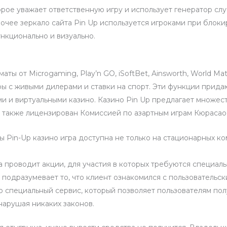
орое уважает ответственную игру и использует генератор сл
очее зеркало сайта Pin Up используется игроками при блоки
ункционально и визуально.
ты от Microgaming, Play’n GO, iSoftBet, Ainsworth, World Ma
ры с живыми дилерами и ставки на спорт. Эти функции прида
и и виртуальными казино. Казино Pin Up предлагает множест
 также лицензирован Комиссией по азартным играм Кюрасао
 Pin-Up казино игра доступна не только на стационарных ко
а проводит акции, для участия в которых требуются специал
 подразумевает то, что клиент ознакомился с пользовательс
о специальный сервис, который позволяет пользователям полу
нарушая никаких законов.