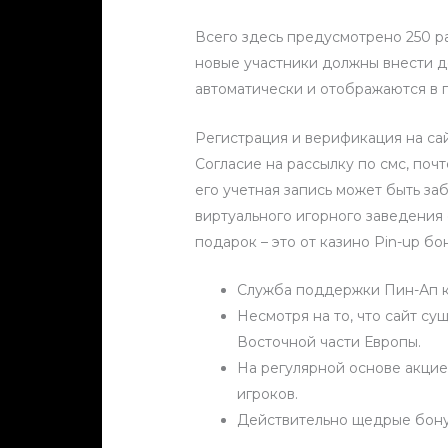
Всего здесь предусмотрено 250 ра
новые участники должны внести д
автоматически и отображаются в 
Регистрация и верификация на са
Согласие на рассылку по смс, поч
его учетная запись может быть з
виртуального игорного заведения 
подарок – это от казино Pin-up бо
Служба поддержки Пин-Ап к
Несмотря на то, что сайт су
Восточной части Европы.
На регулярной основе акцие
игроков.
Действительно щедрые бонус