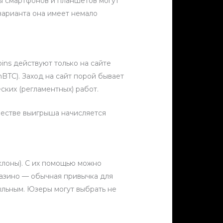
цы смартфонов и планшетов могут
 варианта она имеет немало
ins действуют только на сайте
mBTC). Заход на сайт порой бывает
ких (регламентных) работ.
ачестве выигрыша начисляется
(клоны). С их помощью можно
 казино — обычная привычка для
ыльным. Юзеры могут выбрать не