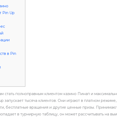
азино
т Pin Up
рес
ый
рации
тв в Pin
п
ам стать полноправным клиентом казино Пинап и максимально
p запускает тысяча клиентов. Они играют в платном режиме
ьги, бесплатные вращения и другие ценные призы. Принимают
попадает в турнирную таблицу, он может рассчитывать на вы