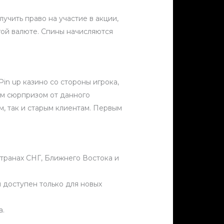
учить право на участие в акции,
гой валюте. Спины начисляются
in up казино со стороны игрока,
ым сюрпризом от данного
м, так и старым клиентам. Первым
 странах СНГ, Ближнего Востока и
й доступен только для новых
а.