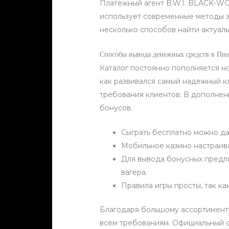
Платежный агент B.W.I. BLACK-WO
использует современные методы за
несколько способов найти актуал
Способы вывода денежных средств в Пи
Каталог постоянно пополняется н
как развивался самый надежный кл
требования клиентов. В дополнен
бонусов.
Сыграть бесплатно можно да
Мобильное казино настраива
Для вывода бонусных предло
вагера.
Правила игры просты, так как
Благодаря большому ассортименту
всем требованиям. Официальный с