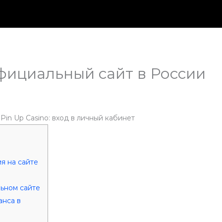
Официальный сайт в России
in Up Casino: вход в личный кабинет
я на сайте
льном сайте
анса в