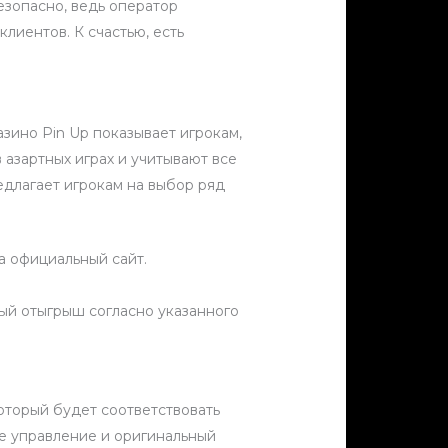
езопасно, ведь оператор
лиентов. К счастью, есть
зино Pin Up показывает игрокам,
 азартных играх и учитывают все
едлагает игрокам на выбор ряд
а официальный сайт.
ый отыгрыш согласно указанного
оторый будет соответствовать
е управление и оригинальный