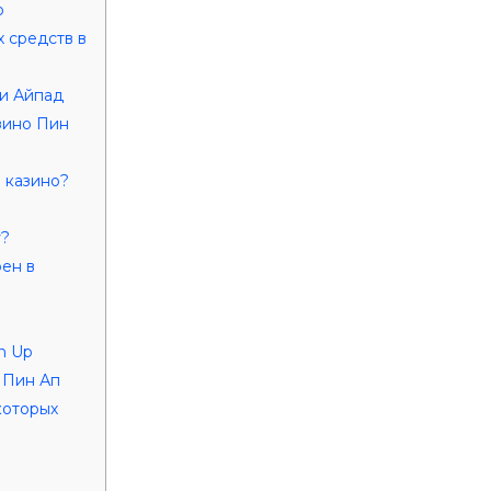
о
 средств в
 и Айпад
зино Пин
 казино?
у?
рен в
n Up
 Пин Ап
которых