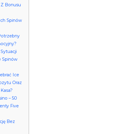
 Z Bonusu
ych Spinów
Potrzebny
mocyjny?
Sytuacji
e Spinów
ebrać Ice
ozytu Oraz
 Kasa?
ino – 50
nty Five
cję Bez