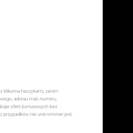
ę z kilkoma haczykami, zanim
mowego, adresu mail, numeru
rodzaje ofert bonusowych bez
ci przypadków nie und nimmer jest