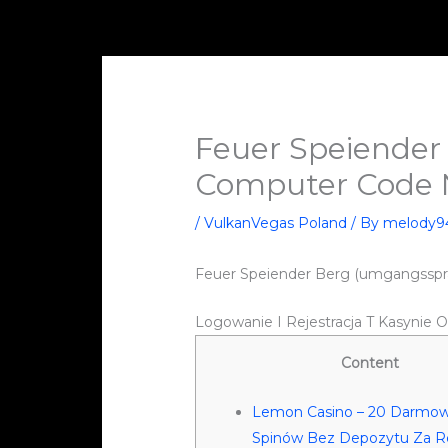
Skip
to
content
Feuer Speiender
Computer Code N
/
VulkanVegas Poland
/ By
melody9
Feuer Speiender Berg (umgangsspr
Logowanie I Rejestracja T Kasynie O
Content
Lemon Casino – 20 Darmo
Spinów Bez Depozytu Za Re