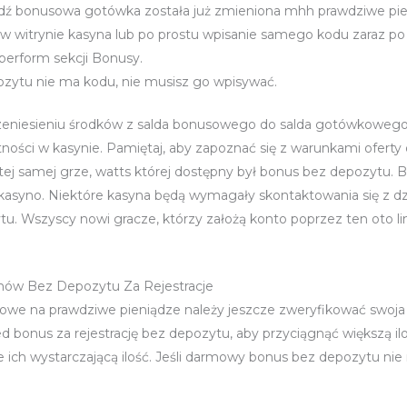
ądź bonusowa gotówka została już zmieniona mhh prawdziwe pie
 w witrynie kasyna lub po prostu wpisanie samego kodu zaraz po
z perform sekcji Bonusy.
zytu nie ma kodu, nie musisz go wpisywać.
rzeniesieniu środków z salda bonusowego do salda gotówkowego
ności w kasynie. Pamiętaj, aby zapoznać się z warunkami oferty
ej samej grze, watts której dostępny był bonus bez depozytu. B
syno. Niektóre kasyna będą wymagały skontaktowania się z dzi
u. Wszyscy nowi gracze, którzy założą konto poprzez ten oto l
ów Bez Depozytu Za Rejestracje
rdowe na prawdziwe pieniądze należy jeszcze zweryfikować swoja 
 bonus za rejestrację bez depozytu, aby przyciągnąć większą i
e ich wystarczającą ilość. Jeśli darmowy bonus bez depozytu ni