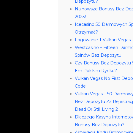
Depozytu?
Najnowsze Bonusy Bez De
2023!
Icecasino 50 Darmowych Sp
Otrzymać?
Logowanie T Vulkan Vegas
Westcasino – Fifteen Dar
Spinów Bez Depozytu
Czy Bonusy Bez Depozytu 
Em Polskim Rynku?
Vulkan Vegas No First Depo
Code
Vulkan Vegas – 50 Darmow
Bez Depozytu Za Rejestrac
Dead Or Still Living 2
Dlaczego Kasyna Interneto
Bonusy Bez Depozytu?
Aktywacja Kodu Promocyj