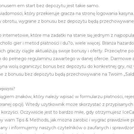
bonusem em start bez depozytu jest takie samo.
wiadomości, który przekieruje gracza na stronę logowania kasyna
w obrotu, wygrane z bonusu bez depozytu będą przechowywan
 internetowe, które ma zadatki na stanie się jednym z najpopul
hollo gier i metod płatności i du?o, wiele więcej. Branża haza
ch graczy ciągle aktualizują swoje bonusy i oferty. Przeciętne p
em do pełnego regulaminu zawartego w danej ofercie. Darmowe 
syna wolą ograniczyć bonus bez depozytu do konkretnej gry, niż 
ane z bonusu bez depozytu będą przechowywane na Twoim „Sal
epozytu?
iem znaków, który należy wpisać w formularzu płatności, rejes
ybranej opcji). Wtedy użytkownik może skorzystać z przypisany
 korzyści. Oczywiście jest to bardzo miłe, gdy otrzymujesz Ice
y wam Tips & Methods, jak można zarobić i wygrać prawdziwe p
ny i informujemy naszych czytelników o zaufanych i sprawdzony