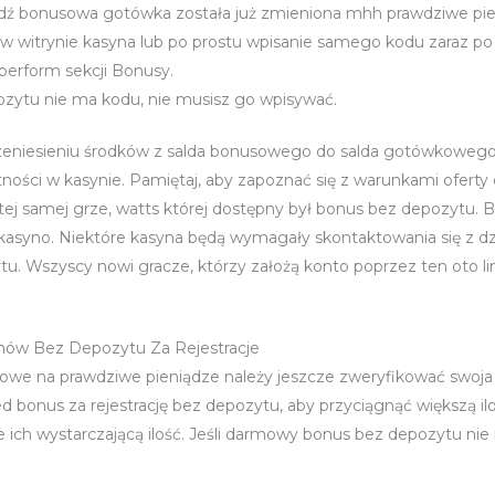
ądź bonusowa gotówka została już zmieniona mhh prawdziwe pie
 w witrynie kasyna lub po prostu wpisanie samego kodu zaraz po
z perform sekcji Bonusy.
zytu nie ma kodu, nie musisz go wpisywać.
rzeniesieniu środków z salda bonusowego do salda gotówkowego
ności w kasynie. Pamiętaj, aby zapoznać się z warunkami oferty
ej samej grze, watts której dostępny był bonus bez depozytu. B
syno. Niektóre kasyna będą wymagały skontaktowania się z dzi
u. Wszyscy nowi gracze, którzy założą konto poprzez ten oto l
ów Bez Depozytu Za Rejestracje
rdowe na prawdziwe pieniądze należy jeszcze zweryfikować swoja 
 bonus za rejestrację bez depozytu, aby przyciągnąć większą i
e ich wystarczającą ilość. Jeśli darmowy bonus bez depozytu ni