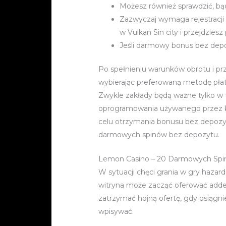
Możesz również sprawdzić, b
Zazwyczaj wymaga rejestracji
w Vulkan Sin city i przejdzies
Jeśli darmowy bonus bez depo
Po spełnieniu warunków obrotu i p
wybierając preferowaną metodę płat
Zwykle zakłady będą ważne tylko w t
oprogramowania używanego przez ka
celu otrzymania bonusu bez depozyt
darmowych spinów bez depozytu.
Lemon Casino – 20 Darmowych Spin
W sytuacji chęci grania w gry haza
witryna może zacząć oferować added
zatrzymać hojną ofertę, gdy osiągni
wpisywać.