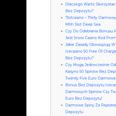
Dlaczego Warto Skorzystać
Bez Depozytu?
7bitcasino – Thirty Darmow
Mhh Slot Deep Sea
Czy Do Odebrania Bonusu 
Jest Snow Casino Kod Pro
Jakie Zasady Obowiązują W 
Icecasino 50 Free Of Charg
Bez Depozytu?
Czy Mogę Jednocześnie Od
Kasyno 50 Spinów Bez Dep
Twenty Five Euro Darmowa
Bonus Bez Depozytu Icecas
Darmowych Spinów Czy Twe
Euro Bez Depozytu!
Darmowe Spiny Za Rejestra
Depozytu