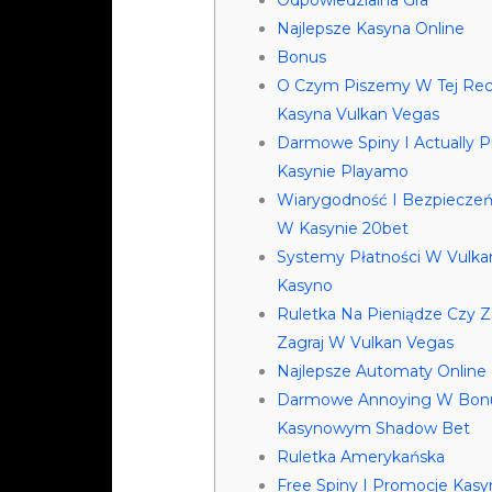
Najlepsze Kasyna Online
Bonus
O Czym Piszemy W Tej Rec
Kasyna Vulkan Vegas
Darmowe Spiny I Actually 
Kasynie Playamo
Wiarygodność I Bezpiecze
W Kasynie 20bet
Systemy Płatności W Vulka
Kasyno
Ruletka Na Pieniądze Czy 
Zagraj W Vulkan Vegas
Najlepsze Automaty Online
Darmowe Annoying W Bon
Kasynowym Shadow Bet
Ruletka Amerykańska
Free Spiny I Promocje Ka