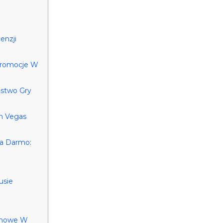
enzji
Promocje W
ństwo Gry
n Vegas
Za Darmo:
usie
synowe W