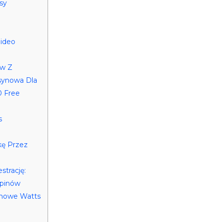
sy
Wideo
ów Z
synowa Dla
0 Free
s
kę Przez
strację:
Spinów
ynowe Watts