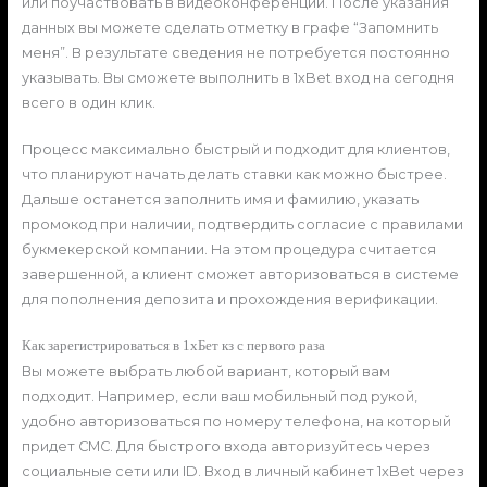
или поучаствовать в видеоконференции. После указания
данных вы можете сделать отметку в графе “Запомнить
меня”. В результате сведения не потребуется постоянно
указывать. Вы сможете выполнить в 1xBet вход на сегодня
всего в один клик.
Процесс максимально быстрый и подходит для клиентов,
что планируют начать делать ставки как можно быстрее.
Дальше останется заполнить имя и фамилию, указать
промокод при наличии, подтвердить согласие с правилами
букмекерской компании. На этом процедура считается
завершенной, а клиент сможет авторизоваться в системе
для пополнения депозита и прохождения верификации.
Как зарегистрироваться в 1хБет кз с первого раза
Вы можете выбрать любой вариант, который вам
подходит. Например, если ваш мобильный под рукой,
удобно авторизоваться по номеру телефона, на который
придет СМС. Для быстрого входа авторизуйтесь через
социальные сети или ID. Вход в личный кабинет 1xBet через