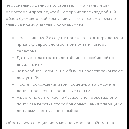
персональных данных пользователя. Мы изучили сайт
оператора и правила, чтобы сформировать подробный
обзор букмекерской компании, а также рассмотрим ее
главные преимущества и особенности.
Под активацией аккаунта понимают подтверждение и
привязку адрес электронной почты и номера
телефона.
Данные подаются в виде таблицы с разбивкой по
дисциплинам.
За подобное нарушение обычно навсегда закрывают
доступ в БК.
После прохождения этой процедуры вы сможете
делать прогнозы на реальные деньги.
А всего на сайте 1хБет в Казахстане представлено
почти два десятка способов совершения операций с
деньгами — есть из чего выбрать.
Обратиться к специалисту можно через онлайн-чат на