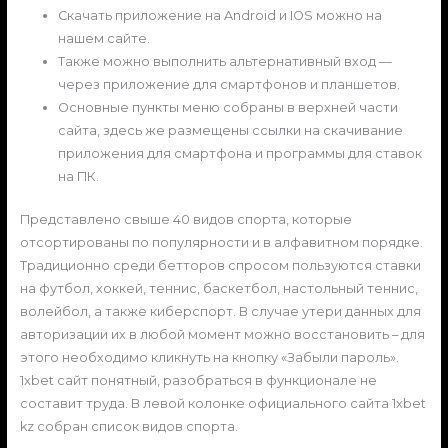
Скачать приложение на Android и IOS можно на
нашем сайте.
Также можно выполнить альтернативный вход —
через приложение для смартфонов и планшетов.
Основные пункты меню собраны в верхней части
сайта, здесь же размещены ссылки на скачивание
приложения для смартфона и программы для ставок
на ПК.
Представлено свыше 40 видов спорта, которые
отсортированы по популярности и в алфавитном порядке.
Традиционно среди бетторов спросом пользуются ставки
на футбол, хоккей, теннис, баскетбол, настольный теннис,
волейбол, а также киберспорт. В случае утери данных для
авторизации их в любой момент можно восстановить – для
этого необходимо кликнуть на кнопку «Забыли пароль».
1xbet сайт понятный, разобраться в функционале не
составит труда. В левой колонке официального сайта 1xbet
kz собран список видов спорта.