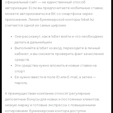
официальный сайт — не единственный способ
авторизации. Если вы предпочитаете мобильные ставки,
можете авторизоваться в БК со смартфона через
приложение. Линия букмекерской конторы 1xbet.kz
считается одной из самых широких.
Они расскажут, как в 1хБет войти и что необходимо
делать в дальнейшем.
Выполняйте в 1хБет кз вход, переходите в личный
кабинет, и вы сможете проверить факт зачисления
средств.
Эти средства нужно вложить в новые ставки на
спорт.
Ее нужно ввести в поле ID или E-mail, а затем —
пароль.
К преимуществам компании относят регулярные
депозитные бонусы для новых и постоянных клиентов,
низкую маржу и готовые экспрессы с повышенными
котировками. Букмекерская контора доступна