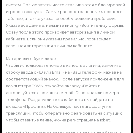
систем. Пользователи часто сталкиваются с блокировкой
игрового аккаунта. Самые распространенные я привел в
таблице, а также указал способы решения проблемы.
Указав все данные, нажмите кнопку «Войти» внизу формы.
Сразу после этого произойдет авторизация в личном
кабинете. Если они указаны правильно, произойдет
успешная авторизация в личном кабинете.
Материалы о букмекере
Чтобы использовать номер в качестве логина, измените
строку ввода с «ID или Email» на «Ваш телефон», нажав на
соответствующий значок. После запуска приложения для
компьютера 1XWIN откройте вкладку «Войти» и
авторизуйтесь с помощью e-mail, ID, логина или номера
телефона. Разделы личного кабинета вы найдете во
вкладке «Профиль». На большую часть игр доступны
трансляции, чтобы оперативно реагировать на ситуацию.
Чтобы ставить в лайве, нужна регистрация на 1xbet.