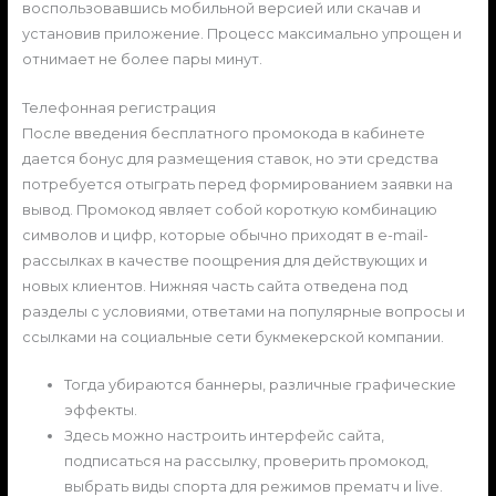
воспользовавшись мобильной версией или скачав и
установив приложение. Процесс максимально упрощен и
отнимает не более пары минут.
Телефонная регистрация
После введения бесплатного промокода в кабинете
дается бонус для размещения ставок, но эти средства
потребуется отыграть перед формированием заявки на
вывод. Промокод являет собой короткую комбинацию
символов и цифр, которые обычно приходят в e-mail-
рассылках в качестве поощрения для действующих и
новых клиентов. Нижняя часть сайта отведена под
разделы с условиями, ответами на популярные вопросы и
ссылками на социальные сети букмекерской компании.
Тогда убираются баннеры, различные графические
эффекты.
Здесь можно настроить интерфейс сайта,
подписаться на рассылку, проверить промокод,
выбрать виды спорта для режимов прематч и live.