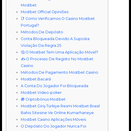
Mostbet
Mostbet Official Opiniões
📑 Como Verificamos O Casino Mostbet
Portugal?
Métodos De Depósito
Conta Bloqueada Devido A Suposta
Violação Da Regra 25
🤔 O Mostbet Tem Uma Aplicação Móvel?
✍ O Processo De Registo No Mostbet
Casino
Métodos De Pagamento Mostbet Casino
Mostbet Bacará
A Conta Do Jogador Foi Bloqueada
Mostbet Video-poker
🎁 Criptobónus Mostbet
Mostbet Giriş Türkiye Resmi Mostbet Brasil
Bahis Sitesine Ve Online Kumarhaneye
Mostbet Casino Aplicações Móveis
O Depósito Do Jogador Nunca Foi