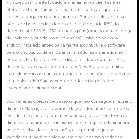
MostBet Casino está focado em atrair novos clientes e as
ofertas de bônus funcionam na mesma direção, que são
fornecidas aqui em grande número. Por exemplo, existe um
bônus de boas-vindas, dentro do qual é emitido 125% do
depósito até 300 € + 250 rodadas grátis (emitido sem o código
de rodadas grátis do MostBet Casino). Trabalhe no novo
arquivo instalado antecipadamente e configure o software
para o dispositivo deles. Os anonimizadores amarrados no
poder da Mostbet oferecem disponibilidade contínua. A casa
de apostas de esportes eletrônicos MostBet aceita muitos
tipos de comissão para cada lugar e distribuições, juntamente
com bolsas eletrônicas, criptomoedas e transmissões
financeiras de dinheiro real.
São várias as queixas de pessoas que não conseguem retirar o
dinheiro. Não sigas as recomendações dos influencers que se
“vendem” e ajudam a burlar os seus seguidores, em troca de
dinheiro. Lançamos esta iniciativa com o objetivo de criar um
sistema global de autoexclusão, que permitirá que os
jogadores vulneráveis bloqueiem o seu acesso a todas as