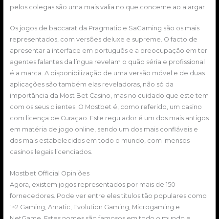
pelos colegas são uma mais valia no que concerne ao alargar
Os jogos de baccarat da Pragmatic e SaGaming são os mais
representados, com versões deluxe e supreme. O facto de
apresentar a interface em português e a preocupação em ter
agentes falantes da língua revelam o quão séria e profissional
é a marca. A disponibilização de uma versão móvel e de duas
aplicações são também elas reveladoras, não só da
importância da Most Bet Casino, mas no cuidado que este tem
com os seus clientes. O Mostbet é, como referido, um casino
com licença de Curaçao. Este regulador é um dos mais antigos
em matéria de jogo online, sendo um dos mais confiáveis e
dos mais estabelecidos em todo o mundo, com imensos
casinos legais licenciados.
Mostbet Official Opiniões
Agora, existem jogos representados por mais de 150
fornecedores. Pode ver entre eles títulos tão populares como
1×2 Gaming, Amatic, Evolution Gaming, Microgaming e
NetGame. Estes nomes são famosos em todo o mundo e,