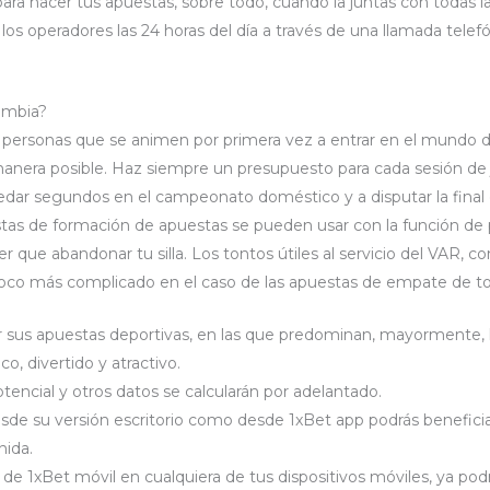
ra hacer tus apuestas, sobre todo, cuando la juntas con todas la
los operadores las 24 horas del día a través de una llamada telef
ombia?
 personas que se animen por primera vez a entrar en el mundo d
manera posible. Haz siempre un presupuesto para cada sesión d
quedar segundos en el campeonato doméstico y a disputar la fina
stas de formación de apuestas se pueden usar con la función de
r que abandonar tu silla. Los tontos útiles al servicio del VAR, 
n poco más complicado en el caso de las apuestas de empate de
 sus apuestas deportivas, en las que predominan, mayormente, l
co, divertido y atractivo.
encial y otros datos se calcularán por adelantado.
esde su versión escritorio como desde 1xBet app podrás beneficia
nida.
 de 1xBet móvil en cualquiera de tus dispositivos móviles, ya po