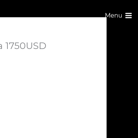
Menu
ta 1750USD