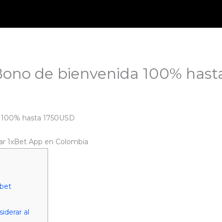
Bono de bienvenida 100% has
a 100% hasta 1750USD
ar 1xBet App en Colombia
xbet
iderar al