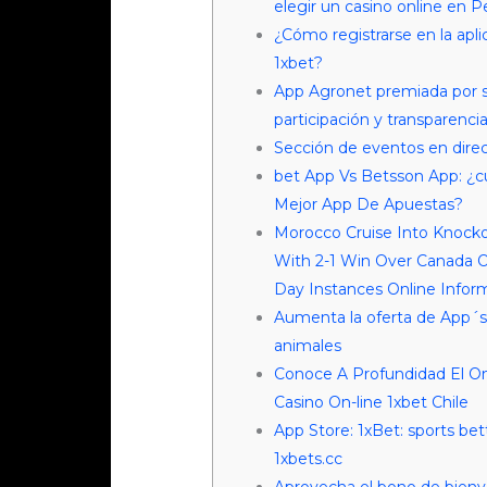
elegir un casino online en P
¿Cómo registrarse en la apli
1xbet?
App Agronet premiada por 
participación y transparenci
Sección de eventos en dire
bet App Vs Betsson App: ¿c
Mejor App De Apuestas?
Morocco Cruise Into Knock
With 2-1 Win Over Canada 
Day Instances Online Infor
Aumenta la oferta de App´s
animales
Conoce A Profundidad El O
Casino On-line 1xbet Chile
App Store: 1xBet: sports bet
1xbets.cc
Aprovecha el bono de bienv