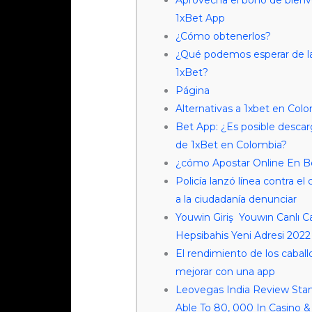
1xBet App
¿Cómo obtenerlos?
¿Qué podemos esperar de l
1xBet?
Página
Alternativas a 1xbet en Col
Bet App: ¿Es posible descar
de 1xBet en Colombia?
¿cómo Apostar Online En 
Policía lanzó línea contra el
a la ciudadanía denunciar
Youwin Giriş ️ Youwın Canlı Ca
Hepsibahis Yeni Adresi 2022
El rendimiento de los cabal
mejorar con una app
Leovegas India Review Sta
Able To 80, 000 In Casino &