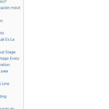
erú?
cación móvil
su
a
cto
uál Es La
out Stage
Otago Every
mation
 para
n Line
ting
enida de