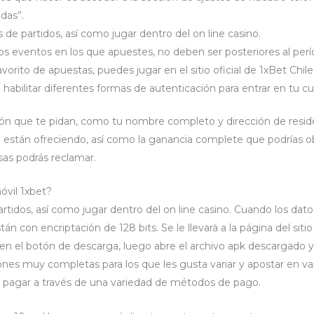
das”.
 de partidos, así como jugar dentro del on line casino.
los eventos en los que apuestes, no deben ser posteriores al perí
vorito de apuestas, puedes jugar en el sitio oficial de 1xBet Chi
e habilitar diferentes formas de autenticación para entrar en tu c
mación que te pidan, como tu nombre completo y dirección de re
te están ofreciendo, así como la ganancia complete que podrías 
sas podrás reclamar.
óvil 1xbet?
artidos, así como jugar dentro del on line casino. Cuando los dato
stán con encriptación de 128 bits. Se le llevará a la página del si
 en el botón de descarga, luego abre el archivo apk descargado y 
iones muy completas para los que les gusta variar y apostar en v
 pagar a través de una variedad de métodos de pago.