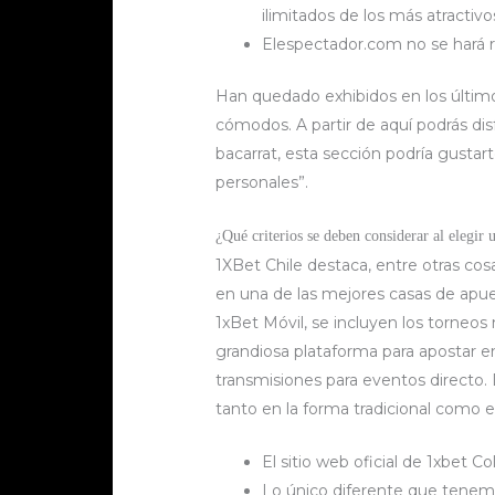
ilimitados de los más atractivo
Elespectador.com no se hará r
Han quedado exhibidos en los último
cómodos. A partir de aquí podrás disf
bacarrat, esta sección podría gustar
personales”.
¿Qué criterios se deben considerar al elegir 
1XBet Chile destaca, entre otras cos
en una de las mejores casas de apue
1xBet Móvil, se incluyen los torneo
grandiosa plataforma para apostar e
transmisiones para eventos directo. 
tanto en la forma tradicional como e
El sitio web oficial de 1xbet 
Lo único diferente que tenemo