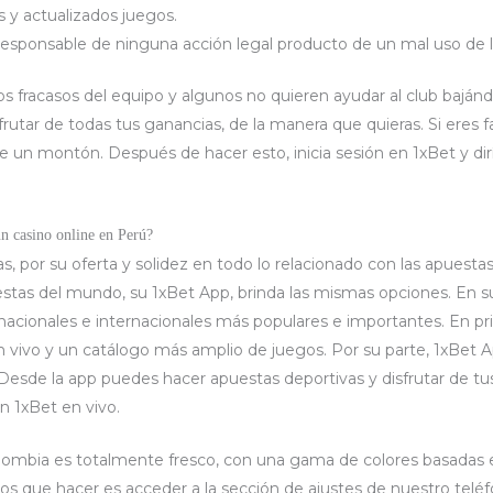
s y actualizados juegos.
esponsable de ninguna acción legal producto de un mal uso de l
s fracasos del equipo y algunos no quieren ayudar al club baján
rutar de todas tus ganancias, de la manera que quieras. Si eres fa
te un montón. Después de hacer esto, inicia sesión en 1xBet y dir
un casino online en Perú?
as, por su oferta y solidez en todo lo relacionado con las apuesta
stas del mundo, su 1xBet App, brinda las mismas opciones. En s
s nacionales e internacionales más populares e importantes. En p
n vivo y un catálogo más amplio de juegos. Por su parte, 1xBet A
Desde la app puedes hacer apuestas deportivas y disfrutar de tus 
n 1xBet en vivo.
Colombia es totalmente fresco, con una gama de colores basadas e
s que hacer es acceder a la sección de ajustes de nuestro teléf