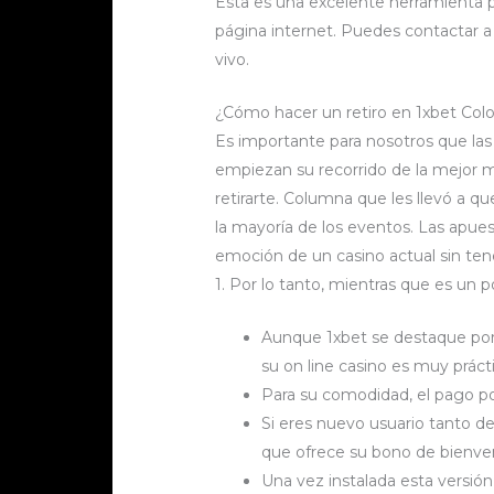
Esta es una excelente herramienta pa
página internet. Puedes contactar a 
vivo.
¿Cómo hacer un retiro en 1xbet Col
Es importante para nosotros que las
empiezan su recorrido de la mejor 
retirarte. Columna que les llevó a 
la mayoría de los eventos. Las apue
emoción de un casino actual sin tene
1. Por lo tanto, mientras que es u
Aunque 1xbet se destaque por
su on line casino es muy prácti
Para su comodidad, el pago pot
Si eres nuevo usuario tanto d
que ofrece su bono de bienve
Una vez instalada esta versión