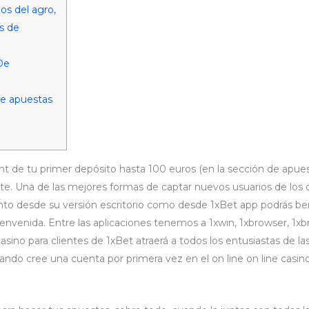
os del agro,
as de
De
de apuestas
nt de tu primer depósito hasta 100 euros (en la sección de apues
nte. Una de las mejores formas de captar nuevos usuarios de los 
anto desde su versión escritorio como desde 1xBet app podrás ben
envenida. Entre las aplicaciones tenemos a 1xwin, 1xbrowser, 1xb
asino para clientes de 1xBet atraerá a todos los entusiastas de l
do cree una cuenta por primera vez en el on line on line casino