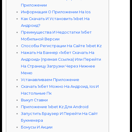
Приложении
Информация О Приложении На Ios
Как Скачать И Установить 1xbet На
Андроид?
Преимущества И Недостатки 1хбет
Мобильной Версии
Способы Регистрации На Сайте 1xbet Kz
Нажать На Баннер «1хбет Скачать На
Андроид» (прямая Ссылка) Или Перейти
На Страницу Загрузки Через Нижнее
Меню
Устанавливаем Приложение
Скачать 1хбет Можно На Андроид, Ios И
Настольные Пк
Выкуп Ставки
Приложение 1xbet Kz Для Android
Запустить Браузер И Перейти На Сайт
Букмекера
Бонусы И Акции