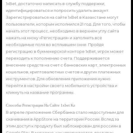
1хBet, достаточно написать в службу поддержки,
идентифицироваться и попросить удалить аккаунт.
Зарегистрироваться на сайте 1xBet в Казахстане могут
пользователи, которым исполнился 21 год. Для того, чтобы
начать этот процесс, необходимо в верхнем углу сайта
нажать на кноку «Регистрация» и заполнить все
необходимые поля во всплывшем окне. Пройдя
регистрацию в букмекерской конторе 1xBet, игрок может
переходить к пополнению счета. Поддерживается
внесение средств на счет с банковских карт, электронных
кошельков, криптовалютных счетов и других платежных
инструментов. Для обновления приложения нужно
перейти в настройки своего мобильного устройства и
кликнуть на название программы.
Способы Регистрации На Сайте 1xbet Kz
В апреле приложение Сбербанка стало недоступным для
скачивания в AppStore на территории России. Вслед за
этим доступ к продукту был заблокирован для россиян в
Google Play. В магазине, как утверждается, доступны