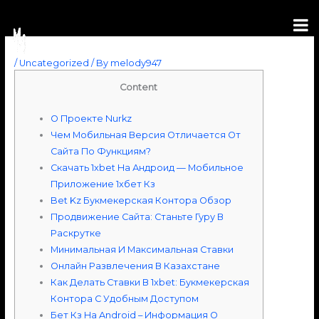
Skip
to
content
/
Uncategorized
/ By
melody947
Content
О Проекте Nurkz
Чем Мобильная Версия Отличается От
Сайта По Функциям?
Скачать 1xbet На Андроид — Мобильное
Приложение 1хбет Кз
Bet Kz Букмекерская Контора Обзор
Продвижение Сайта: Станьте Гуру В
Раскрутке
Минимальная И Максимальная Ставки
Онлайн Развлечения В Казахстане
Как Делать Ставки В 1xbet: Букмекерская
Контора С Удобным Доступом
Бет Кз На Android – Информация О