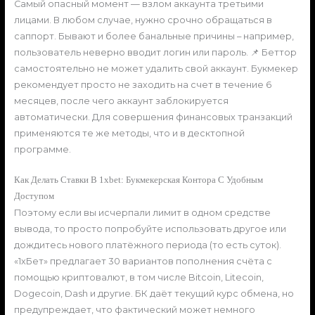
Самый опасный момент — взлом аккаунта третьими
лицами. В любом случае, нужно срочно обращаться в
саппорт. Бывают и более банальные причины – например,
пользователь неверно вводит логин или пароль. 📌 Беттор
самостоятельно не может удалить свой аккаунт. Букмекер
рекомендует просто не заходить на счет в течение 6
месяцев, после чего аккаунт заблокируется
автоматически. Для совершения финансовых транзакций
применяются те же методы, что и в десктопной
программе.
Как Делать Ставки В 1xbet: Букмекерская Контора С Удобным
Доступом
Поэтому если вы исчерпали лимит в одном средстве
вывода, то просто попробуйте использовать другое или
дождитесь нового платёжного периода (то есть суток).
«1хБет» предлагает 30 вариантов пополнения счёта с
помощью криптовалют, в том числе Bitcoin, Litecoin,
Dogecoin, Dash и другие. БК даёт текущий курс обмена, но
предупреждает, что фактический может немного