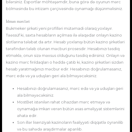
bilərsiniz. Esportlar möhtəşəmdir, buna görə də oyunun mərc
bölməsində bu intizam çərçivəsində oynamağı düşünməlisiniz.
İdman mərcləri
Bukmeker şirkəti yeni profilləri mütəmadi olaraq yoxlayır.
Təəssüf ki, saxta hesabların açılması ilə əlaqədar onlayn kazino
slotlarına tələbat da artır. Hesab yoxlanışı bütün kazino şirkətləri
tərəfindən tələb olunan məcburi prosesdir. Hesabınızı təsdiq
etməklə, onun sizə məxsus olduğunu təsdiq edirsiniz. Onlayn və
kazino mərc fırıldaqları o həddə çatıb ki, kazino şirkətləri sizdən
hesab yaratmağınızı məcbur edir. Hesabınızı doğrulamasanız,
mərc edə və ya uduşları geri ala bilməyəcəksiniz.
Hesabınızı doğrulamasanız, mərc edə və ya uduşları geri
ala bilməyəcəksiniz.
MostBet istənilən rahat cihazdan mərc etməyə və
oynamağa imkan verən bütün əsas əməliyyat sistemlərini
əhatə edir.
Son illər lisenziyalı kazinoların fəaliyyəti diqqətlə öyrənilib
və bu sahədə araşdırmalar aparılıb.