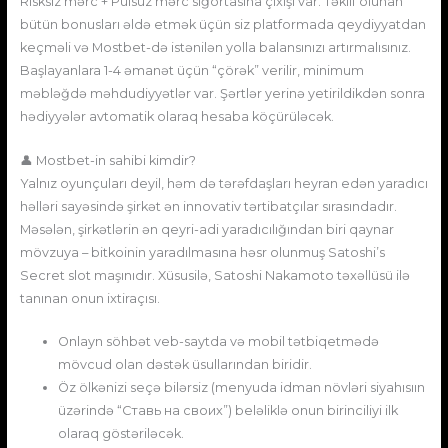
Risksiz mərc + Pulsuz mərc sığortasına çıxışı var. Təklif olunan
bütün bonusları əldə etmək üçün siz platformada qeydiyyatdan
keçməli və Mostbet-də istənilən yolla balansınızı artırmalısınız.
Başlayanlara 1-4 əmanət üçün “çörək” verilir, minimum
məbləğdə məhdudiyyətlər var. Şərtlər yerinə yetirildikdən sonra
hədiyyələr avtomatik olaraq hesaba köçürüləcək.
👤 Mostbet-in sahibi kimdir?
Yalnız oyunçuları deyil, həm də tərəfdaşları heyran edən yaradıcı
həlləri sayəsində şirkət ən innovativ tərtibatçılar sırasındadır.
Məsələn, şirkətlərin ən qeyri-adi yaradıcılığından biri qaynar
mövzuya – bitkoinin yaradılmasına həsr olunmuş Satoshi’s
Secret slot maşınıdır. Xüsusilə, Satoshi Nakamoto təxəllüsü ilə
tanınan onun ixtiraçısı.
Onlayn söhbət veb-saytda və mobil tətbiqetmədə
mövcud olan dəstək üsullarından biridir.
Öz ölkənizi seçə bilərsiz (menyuda idman növləri siyahısıın
üzərində “Ставь на своих”) beləliklə onun birinciliyi ilk
olaraq göstəriləcək.