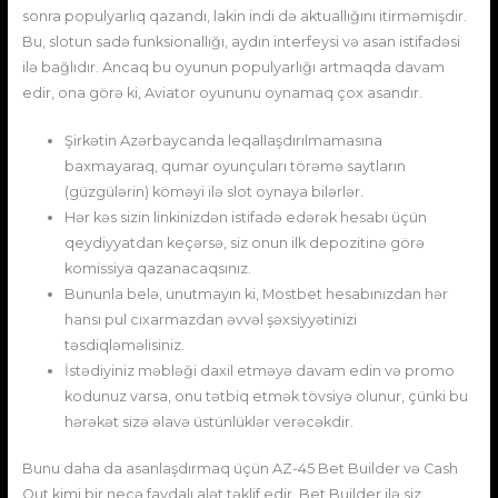
sonra populyarlıq qazandı, lakin indi də aktuallığını itirməmişdir.
Bu, slotun sadə funksionallığı, aydın interfeysi və asan istifadəsi
ilə bağlıdır. Ancaq bu oyunun populyarlığı artmaqda davam
edir, ona görə ki, Aviator oyununu oynamaq çox asandır.
Şirkətin Azərbaycanda leqallaşdırılmamasına
baxmayaraq, qumar oyunçuları törəmə saytların
(güzgülərin) köməyi ilə slot oynaya bilərlər.
Hər kəs sizin linkinizdən istifadə edərək hesabı üçün
qeydiyyatdan keçərsə, siz onun ilk depozitinə görə
komissiya qazanacaqsınız.
Bununla belə, unutmayın ki, Mostbet hesabınızdan hər
hansı pul cıxarmazdan əvvəl şəxsiyyətinizi
təsdiqləməlisiniz.
İstədiyiniz məbləği daxil etməyə davam edin və promo
kodunuz varsa, onu tətbiq etmək tövsiyə olunur, çünki bu
hərəkət sizə əlavə üstünlüklər verəcəkdir.
Bunu daha da asanlaşdırmaq üçün AZ-45 Bet Builder və Cash
Out kimi bir neçə faydalı alət təklif edir. Bet Builder ilə siz