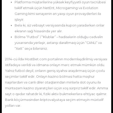
Platforma müştərilərinə yüksək keyfiyyətli oyun təcrübəsi
təklif etmək üçün NetEnt, Microgaming və Evolution
Gaming kimi sənayenin ən yaxşı oyun provayderləri ilə
işləyir.
Belə ki, siz vebsayt versiyasında kupon yaradərkən onlar
ekranın sağ hissəsində yer alır.
Bölmə “Futbol” / “Klublar” – hadisələrin olduğu cədvəlin
yuxarısında yerləşir, axtarışı daraltmaq üçün “CANLI” və
“Xətt” seçə bilərsiniz.
2014-cü ildə MostBet.com portalının modernləşdirilmiş versiyası
istifadəyə verildi və idmana onlayn mərc etmək mümkün oldu.
Yalnız futbol deyil, onların geniş siyahısı araşdırmaq üçün çoxlu
seçimlər təklif edir. Onlayn kazino bölməsi hətta məşhur
naşirlərdən və canlı diler otaqlarından minlərlə slot oyunu ilə
müntəzəm kazino ziyarətçiləri üçün xoş sürpriz təklif edir. Amma
sayt o qədər rahatdır ki, fiziki aktiv bukmekerlərə ehtiyac qalmır.
Bank köçürməsindən kriptovalyutaya seçim etməyin müxtəlif
yolları var.