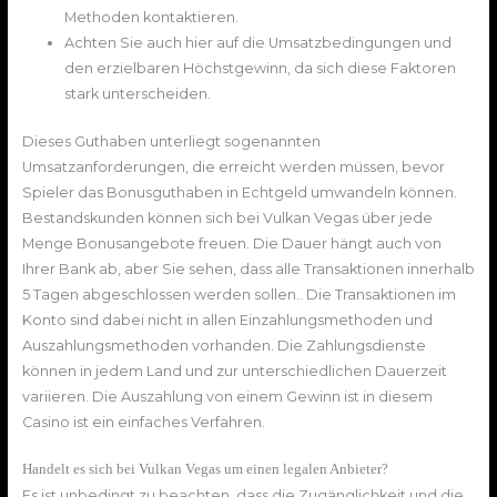
Methoden kontaktieren.
Achten Sie auch hier auf die Umsatzbedingungen und
den erzielbaren Höchstgewinn, da sich diese Faktoren
stark unterscheiden.
Dieses Guthaben unterliegt sogenannten
Umsatzanforderungen, die erreicht werden müssen, bevor
Spieler das Bonusguthaben in Echtgeld umwandeln können.
Bestandskunden können sich bei Vulkan Vegas über jede
Menge Bonusangebote freuen. Die Dauer hängt auch von
Ihrer Bank ab, aber Sie sehen, dass alle Transaktionen innerhalb
5 Tagen abgeschlossen werden sollen.. Die Transaktionen im
Konto sind dabei nicht in allen Einzahlungsmethoden und
Auszahlungsmethoden vorhanden. Die Zahlungsdienste
können in jedem Land und zur unterschiedlichen Dauerzeit
variieren. Die Auszahlung von einem Gewinn ist in diesem
Casino ist ein einfaches Verfahren.
Handelt es sich bei Vulkan Vegas um einen legalen Anbieter?
Es ist unbedingt zu beachten, dass die Zugänglichkeit und die