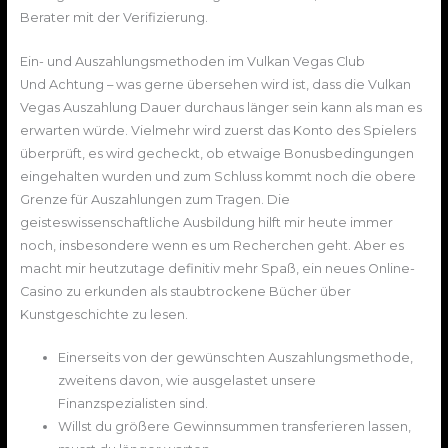
Berater mit der Verifizierung.
Ein- und Auszahlungsmethoden im Vulkan Vegas Club
Und Achtung – was gerne übersehen wird ist, dass die Vulkan
Vegas Auszahlung Dauer durchaus länger sein kann als man es
erwarten würde. Vielmehr wird zuerst das Konto des Spielers
überprüft, es wird gecheckt, ob etwaige Bonusbedingungen
eingehalten wurden und zum Schluss kommt noch die obere
Grenze für Auszahlungen zum Tragen. Die
geisteswissenschaftliche Ausbildung hilft mir heute immer
noch, insbesondere wenn es um Recherchen geht. Aber es
macht mir heutzutage definitiv mehr Spaß, ein neues Online-
Casino zu erkunden als staubtrockene Bücher über
Kunstgeschichte zu lesen.
Einerseits von der gewünschten Auszahlungsmethode,
zweitens davon, wie ausgelastet unsere
Finanzspezialisten sind.
Willst du größere Gewinnsummen transferieren lassen,