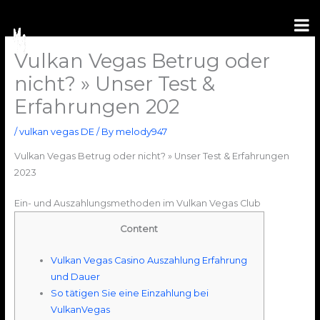
Skip
to
content
Vulkan Vegas Betrug oder
nicht? » Unser Test &
Erfahrungen 202
/
vulkan vegas DE
/ By
melody947
Vulkan Vegas Betrug oder nicht? » Unser Test & Erfahrungen
2023
Ein- und Auszahlungsmethoden im Vulkan Vegas Club
Content
Vulkan Vegas Casino Auszahlung Erfahrung
und Dauer
So tätigen Sie eine Einzahlung bei
VulkanVegas