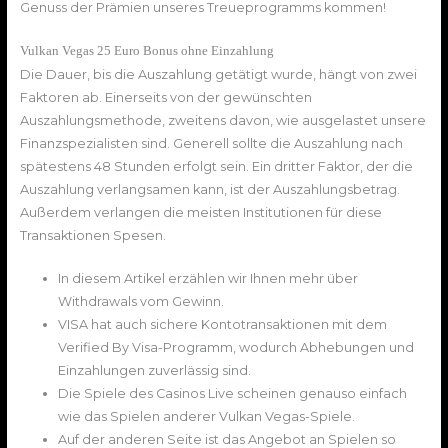
Genuss der Prämien unseres Treueprogramms kommen!
Vulkan Vegas 25 Euro Bonus ohne Einzahlung
Die Dauer, bis die Auszahlung getätigt wurde, hängt von zwei
Faktoren ab. Einerseits von der gewünschten
Auszahlungsmethode, zweitens davon, wie ausgelastet unsere
Finanzspezialisten sind. Generell sollte die Auszahlung nach
spätestens 48 Stunden erfolgt sein. Ein dritter Faktor, der die
Auszahlung verlangsamen kann, ist der Auszahlungsbetrag.
Außerdem verlangen die meisten Institutionen für diese
Transaktionen Spesen.
In diesem Artikel erzählen wir Ihnen mehr über
Withdrawals vom Gewinn.
VISA hat auch sichere Kontotransaktionen mit dem
Verified By Visa-Programm, wodurch Abhebungen und
Einzahlungen zuverlässig sind.
Die Spiele des Casinos Live scheinen genauso einfach
wie das Spielen anderer Vulkan Vegas-Spiele.
Auf der anderen Seite ist das Angebot an Spielen so