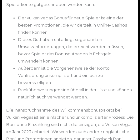
Spielerkonto gutgeschrieben werden kann.
Der vulkan vegas Bonus für neue Spieler ist eine der
besten Promotionen, die wir derzeit in Online-Casinos
finden können.
Dieses Guthaben unterliegt sogenannten
Umsatzanforderungen, die erreicht werden müssen,
bevor Spieler das Bonusguthaben in Echtgeld
umwandeln können.
Außerdem ist die Vorgehensweise der Konto
Verifizierung unkompliziert und einfach zu
bewerkstelligen.
Banküberweisungen sind überall in der Liste und können
natürlich auch verwendet werden.
Die Inanspruchnahme des Willkommensbonuspakets bei
Vulkan Vegas ist ein einfacher und unkomplizierter Prozess. Die
Boni ohne Einzahlung sind nicht die einzigen, die Vulkan Vegas
im Jahr 2023 anbietet. Wir werden auch andere unglaubliche
Boni und Promotionen anbieten, darunter Cashback Boni,