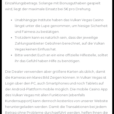
Einzahlungsbetrags. Solange mit Bonusguthaben gespielt
wird, liegt der maximale Einsatz bei 5€ pro Drehung.
Unabhängige Institute haben das Vulkan Vegas Casino
längst unter die Lupe genommen, um hiesige Sicherheit
und Fairness zu bestätigen.
Trotzdem kann es natürlich sein, dass der jeweilige
Zahlungsanbieter Gebühren berechnet, auf die Vulkan
Vegas keinen Einfluss hat.
Bitte wendet Euch an ein eine offizielle Hilfestelle, solltet
ihr das Gefühl haben Hilfe zu benötigen.
Die Dealer verwenden aber größere Karten als üblich, damit
die Kameras ein klares Bild Zeigen können. In Vulkan Vegas ist
Login über den PC, auch Smartphones und noch Tablets auf
der Android-Plattform mobile möglich. Die mobile Casino App
des Vulkan Vegas mit allen Funktionen (ebenfalls
Kundensupport) kann dennoch kostenlos von unserer Website
heruntergeladen werden. Damit die Transaktionen bei jedem
Betrag ohne Probleme durchgeführt werden, helfen Ihnen die