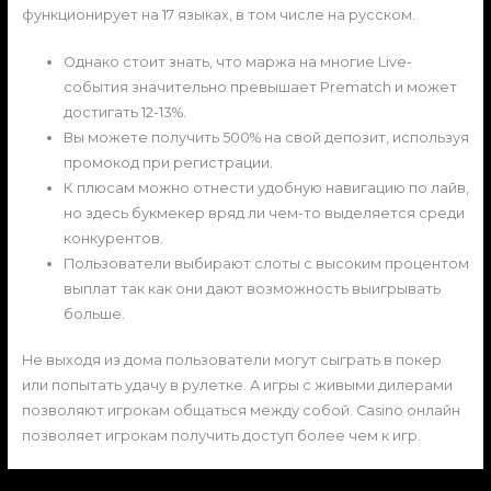
функционирует на 17 языках, в том числе на русском.
Однако стоит знать, что маржа на многие Live-
события значительно превышает Prematch и может
достигать 12-13%.
Вы можете получить 500% на свой депозит, используя
промокод при регистрации.
К плюсам можно отнести удобную навигацию по лайв,
но здесь букмекер вряд ли чем-то выделяется среди
конкурентов.
Пользователи выбирают слоты с высоким процентом
выплат так как они дают возможность выигрывать
больше.
Не выходя из дома пользователи могут сыграть в покер
или попытать удачу в рулетке. А игры с живыми дилерами
позволяют игрокам общаться между собой. Casino онлайн
позволяет игрокам получить доступ более чем к игр.