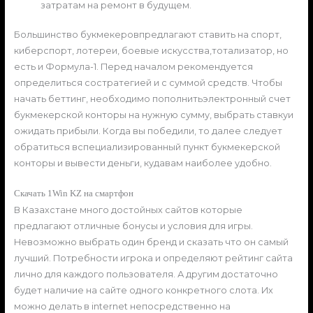
затратам на ремонт в будущем.
Большинство букмекеровпредлагают ставить на спорт,
киберспорт, лотереи, боевые искусства,тотализатор, но
есть и Формула-1. Перед началом рекомендуется
определиться состратегией и с суммой средств. Чтобы
начать беттинг, необходимо пополнитьэлектронный счет
букмекерской конторы на нужную сумму, выбрать ставкуи
ожидать прибыли. Когда вы победили, то далее следует
обратиться вспециализированный пункт букмекерской
конторы и вывести деньги, кудавам наиболее удобно.
Скачать 1Win KZ на смартфон
В Казахстане много достойных сайтов которые
предлагают отличные бонусы и условия для игры.
Невозможно выбрать один бренд и сказать что он самый
лучший. Потребности игрока и определяют рейтинг сайта
лично для каждого пользователя. А другим достаточно
будет наличие на сайте одного конкретного слота. Их
можно делать в internet непосредственно на