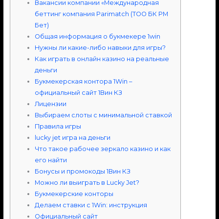
Вакансии компании «Международная
беттинг компания Parimatch (ТОО БК PM
Бет)
Общая информация о букмекере 1win
Нужны ли какие-либо навыки для игры?
Как играть в онлайн казино на реальные
деньги
Букмекерская контора 1Win –
официальный сайт 1Вин КЗ
Лицензии
Выбираем слоты с минимальной ставкой
Правила игры
lucky jet игра на деньги
Что такое рабочее зеркало казино и как
его найти
Бонусы и промокоды 1Вин КЗ
Можно ли выиграть в Lucky Jet?
Букмекерские конторы
Делаем ставки с 1Win: инструкция
Официальный сайт