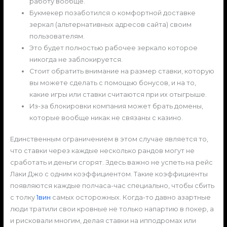
работу вообще.
Букмекер позаботился о комфортной доставке
зеркал (альтернативных адресов сайта) своим
пользователям.
Это будет полностью рабочее зеркало которое
никогда не заблокируется.
Стоит обратить внимание на размер ставки, которую
вы можете сделать с помощью бонусов, и на то,
какие игры или ставки считаются при их отыгрыше.
Из-за блокировки компания может брать домены,
которые вообще никак не связаны с казино.
Единственным ограничением в этом случае является то,
что ставки через каждые несколько рандов могут не
сработать и деньги сгорят. Здесь важно не успеть на рейс
Лаки Джо с одним коэффициентом. Такие коэффициенты
появляются каждые полчаса-час специально, чтобы сбить
с толку
1вин
самых осторожных. Когда-то давно азартные
люди тратили свои кровные не только напартию в покер, а
и рисковали многим, делая ставки на ипподромах или