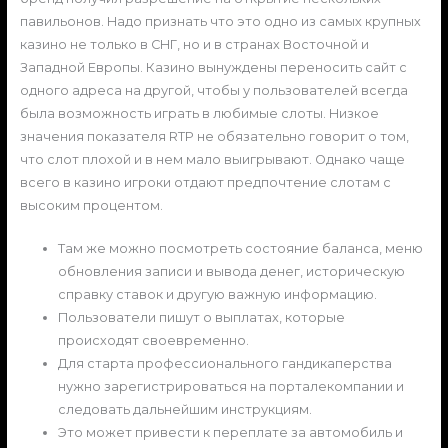
павильонов. Надо признать что это одно из самых крупных
казино не только в СНГ, но и в странах Восточной и
Западной Европы. Казино вынуждены переносить сайт с
одного адреса на другой, чтобы у пользователей всегда
была возможность играть в любимые слоты. Низкое
значения показателя RTP не обязательно говорит о том,
что слот плохой и в нем мало выигрывают. Однако чаще
всего в казино игроки отдают предпочтение слотам с
высоким процентом.
Там же можно посмотреть состояние баланса, меню
обновления записи и вывода денег, историческую
справку ставок и другую важную информацию.
Пользователи пишут о выплатах, которые
происходят своевременно.
Для старта профессионального гандикаперства
нужно зарегистрироваться на порталекомпании и
следовать дальнейшим инструкциям.
Это может привести к переплате за автомобиль и