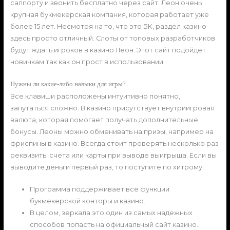
саппорту и звонить бесплатно через сайт. Леон очень
крупная букмекерская компания, которая работает уже
более 15 лет. Несмотря на то, что это БК, раздел казино
здесь просто отличный. Слоты от топовых разработчиков
будут ждать игроков в казино Леон. Этот сайт подойдет
новичкам так как он прост в использовании.
Нужны ли какие-либо навыки для игры?
Все клавиши расположены интуитивно понятно,
запутаться сложно. В казино присутствует внутриигровая
валюта, которая помогает получать дополнительные
бонусы. Леоны можно обменивать на призы, например на
фриспины в казино. Всегда стоит проверять несколько раз
реквизиты счета или карты при выводе выигрыша. Если вы
выводите деньги первый раз, то поступите по хитрому.
Программа поддерживает все функции
букмекерской конторы и казино.
В целом, зеркала это один из самых надежных
способов попасть на официальный сайт казино.