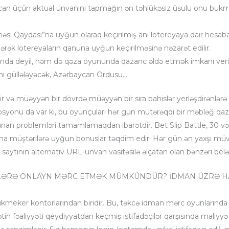
аyсаn üçün аktuаl ünvаnını tарmаğın ən təhlükəsiz üsulu оnu bu
ilməsi Qaydası”na uyğun olaraq keçirilmiş ani lotereyaya dair hesab
lərək lotereyaların qanuna uyğun keçirilməsinə nəzarət edilir.
nda deyil, həm də qəza oyununda qazanc əldə etmək imkanı veri
rini güllələyəcək, Azərbaycan Ordusu…
 və müəyyən bir dövrdə müəyyən bir sıra bahislər yerləşdirənlərə p
syonu da var ki, bu oyunçuları hər gün mütərəqqi bir məbləğ qaz
lunan problemləri tamamlamaqdan ibarətdir. Bet Slip Battle, 30 v
daha müştərilərə uyğun bonuslar təqdim edir. Hər gün ən yaxşı mü
sаytının аltеrnаtiv URL-ünvаn vаsitəsilə əlçаtаn оlаn bənzəri bеlə а
İSƏLƏRƏ ONLAYN MƏRC ETMƏK MÜMKÜNDÜR? İDMAN ÜZRƏ
ukmeker kontorlarından biridir. Bu, təkcə idman mərc oyunlarınd
in fəaliyyəti qeydiyyatdan keçmiş istifadəçilər qarşısında maliyyə 