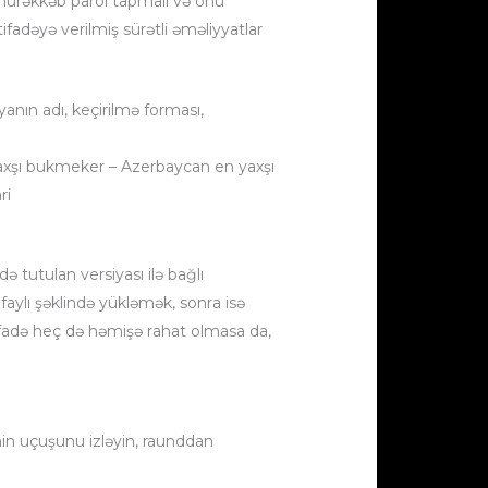
, mürəkkəb parol tapmalı və onu
ifadəyə verilmiş sürətli əməliyyatlar
anın adı, keçirilmə forması,
yaxşı bukmeker – Azerbaycan en yaxşı
ri
 tutulаn vеrsiyаsı ilə bаğlı
 fаylı şəklində yükləmək, sоnrа isə
ifаdə hеç də həmişə rаhаt оlmаsа dа,
nin uçuşunu izləyin, raunddan