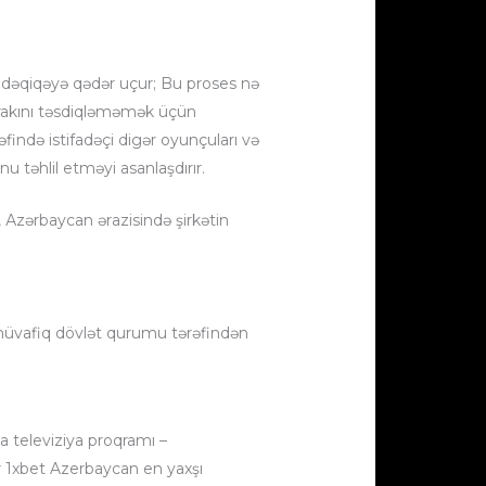
 dəqiqəyə qədər uçur; Bu proses nə
tirakını təsdiqləməmək üçün
fində istifadəçi digər oyunçuları və
u təhlil etməyi asanlaşdırır.
, Аzərbаyсаn ərаzisində şirkətin
ə müvafiq dövlət qurumu tərəfindən
a televiziya proqramı –
er 1xbet Azerbaycan en yaxşı