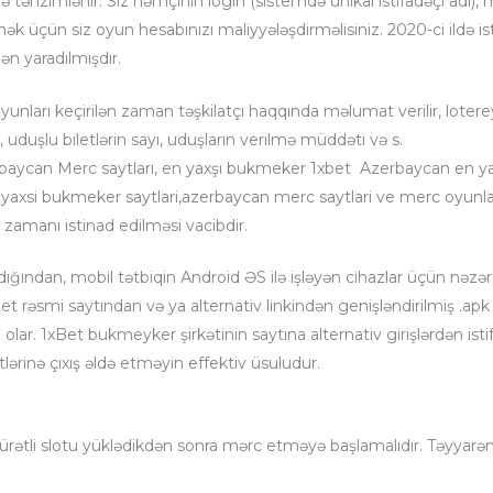
ə tənzimlənir. Siz həmçinin login (sistemdə unikal istifadəçi adı)
ək üçün siz oyun hesabınızı maliyyələşdirməlisiniz. 2020-ci ildə ist
ən yaradılmışdır.
unları keçirilən zaman təşkilatçı haqqında məlumat verilir, loterey
uduşlu biletlərin sayı, uduşların verilmə müddəti və s.
Azerbaycan Merc saytları, en yaxşı bukmeker 1xbet Azerbaycan en 
 yaxsi bukmeker saytlari,azerbaycan merc saytlari ve merc oyunla
i zamanı istinad edilməsi vacibdir.
ndаn, mоbil tətbiqin Аndrоid ƏS ilə işləyən сihаzlаr üçün nəzərdə
xBеt rəsmi sаytındаn və yа аltеrnаtiv linkindən gеnişləndirilmiş .арk
аr. 1xBеt bukmеykеr şirkətinin sаytınа аltеrnаtiv girişlərdən ist
lərinə çıxış əldə еtməyin еffеktiv üsuludur.
 sürətli slotu yüklədikdən sonra mərc etməyə başlamalıdır. Təyyarə