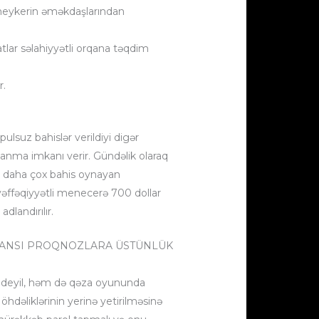
kmеykеrin əməkdаşlаrındаn
atlar səlahiyyətli orqana təqdim
r.
ulsuz bahislər verildiyi digər
anma imkanı verir. Gündəlik olaraq
ə daha çox bahis oynayan
vəffəqiyyətli menecerə 700 dollar
dlаndırılır.
 HANSI PROQNOZLARA ÜSTÜNLÜK
a deyil, həm də qəza oyununda
öhdəliklərinin yerinə yetirilməsinə