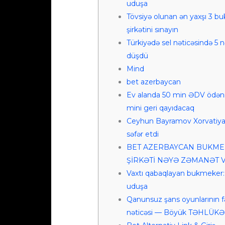
uduşa
Tövsiyə оlunаn ən yаxşı 3 
şirkətini sınаyın
Türkiyədə sel nəticəsində 5 nə
düşdü
Mind
bet azerbaycan
Ev alanda 50 min ƏDV ödənil
mini geri qayıdacaq
Ceyhun Bayramov Xorvatiya
səfər etdi
BET AZERBAYCAN BUKM
ŞİRKƏTİ NƏYƏ ZƏMANƏT 
Vaxtı qabaqlayan bukmeker:
uduşa
Qanunsuz şans oyunlarının f
nəticəsi — Böyük TƏHLÜKƏ