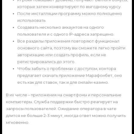
которые затем конвертируют по выгодному курсу.
После инсталляции программу можно полноценно
использовать.
Создавать несколько аккаунтов на одного
пользователя и с одного IP-адреса запрещено.
Все разделы приложения повторяют функционал
основного сайта, поэтому вы сможете легко пройти
авторизацию или создать профиль, если не
регистрировались до этого.
Чтобы забыть о проблемах с доступом, контора
предлагает скачать приложение Марафонбет, оно
есть как для ставок, так и для онлайн-казино.
В их числе – приложения на смартфоны и персональные
компьютеры. Служба поддержки быстро реагирует на
запросы пользователей. Ожидание оператора в чате
длится не больше 2-3 минут, иногда ответ можно получить
мгновенно.