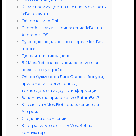
Какие преимущества дает возможность
1xBet скачать
Обзор казино Drift
Способы скачать приложение 1xBet на
Android и iOS
Руководство для ставок через MostBet
mobile
Депозиты и вывод денег
БК MostBet: скачать приложение для
всех типов устройств
Обзор букмекера Лига Ставок : бонусы,
приложения, регистрация,
техподдержка и другая информация
Зачем нужно приложение SaturnBet?
Как скачать MostBet приложение для
Андроид
Сведения о компании
Как правильно скачать MostBet на
компьютер