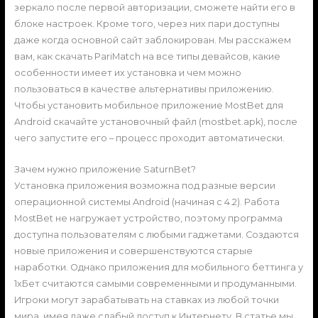
зеркало после первой авторизации, сможете найти его в
блоке настроек. Кроме того, через них пари доступны
даже когда основной сайт заблокирован. Мы расскажем
вам, как скачать PariMatch на все типы девайсов, какие
особенности имеет их установка и чем можно
пользоваться в качестве альтернативы приложению.
Чтобы установить мобильное приложение MostBet для
Android скачайте установочный файл (mostbet.apk), после
чего запустите его – процесс проходит автоматически.
Зачем нужно приложение SaturnBet?
Установка приложения возможна под разные версии
операционной системы Android (начиная с 4.2). Работа
MostBet не нагружает устройство, поэтому программа
доступна пользователям с любыми гаджетами. Создаются
новые приложения и совершенствуются старые
наработки. Однако приложения для мобильного беттинга у
1хБет считаются самыми современными и продуманными.
Игроки могут зарабатывать на ставках из любой точки
мира, имея даже слабый доступ к Интернету. В статье мы