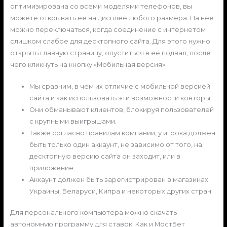
оптимизирована со всеми моделями телефонов, вы
можете открывать ее на дисплее любого размера. На нее
можно переключаться, когда соединение с интернетом
слишком слабое для десктопного сайта. Для этого нужно
открыть главную страницу, опуститься в ее подвал, после
чего кликнуть на кнопку «Мобильная версия».
Мы сравним, в чем их отличие с мобильной версией
сайта и как использовать эти возможности конторы.
Они обманывают клиентов, блокируя пользователей
с крупными выигрышами.
Также согласно правилам компании, у игрока должен
быть только один аккаунт, не зависимо от того, на
десктопную версию сайта он заходит, или в
приложение.
Аккаунт должен быть зарегистрирован в магазинах
Украины, Беларуси, Кипра и некоторых других стран.
Для персонального компьютера можно скачать
автономную программу для ставок. Как и МостБет