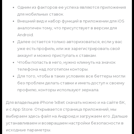
Одним из факторов ее успеха являются приложения
для мобильных ставок.
Внешний вид и набор функций в приложении для iOS
аналогичен тому, что присутствует в версии для
Android.
Далее остается только авторизоваться, если у вас
уже есть профиль, или же зарегистрировать свой
аккаунт и можно приступать к ставкам.
Чтобы попасть в него, нужно кликнуть на значок
телефона над логотипом конторы.
Для того, чтобы в таких условиях все беттеры могли
без проблем делать ставки и иметь доступ к своему
профилю, конторы используют зеркала.
Для владельцев iPhone 1xBet скачать можно и на сайте БК,
и с App Store. Открывается страница приложений, мы
выбираем здесь файл на Андроид и загружаем его. Дальше
устанавливаем и возвращаем настройки безопасности в
исходные параметры.