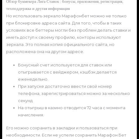
Обзор букмекера Лига Ставок : бонусы, приложения, регистрация,
техподдержка и другая информация
Но использовать зеркало Марафонбет можно не только
при блокировке адреса сайта. Для того, чтобы в таких
условиях все беттеры могли без проблем делать ставки и
иметь доступ к своему профилю, конторы используют
зеркала. Это полная копия официального сайта, но
расположена она на другом адресе.
Бонусный счет используется для ставок или
отыгрывается с вейджером, кэшбэк делается
еженедельно.
При запуске достаточно ввести свой номер
телефона, зарегистрироваться можно за несколько
секунд.
На отыгрыш в казино отводится 72 часа с момента
начисления.
Его можно сохранить в закладки и пользоваться при
необходимости. Если не успели сохранить Марафон Бет