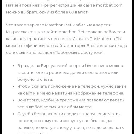
матчей пока нет. При регистрации на сайте mostbet.com
можно выбрать одну из более 60 валют.
Что такое зеркало Marathon Bet мобильная версия
Мы расскажем, как найти Marathon Bet зеркало рабочее и
какие альтернативы у него есть. Скачать PariMatch на ПК
можно с официального сайта конторы. Возле кнопки входа
есть ссылка на раздел «Проблемы с доступом».
В разделах Виртуальный спорт и Live-казино можно
ставить только реальные деньги с основного или
бонусного счета.
Чтобы скачать приложение на телефон, нужно зайти
на сайт и в меню нажать на изображение телефона.
Во-вторых, удобные приложения позволяют делать
это в любое время и в любом месте.
Служба безопасности следит за нарушением этих
правил, поэтому если аккаунт у вас был создан
раньше, но доступ к нему утерян, не надо создавать