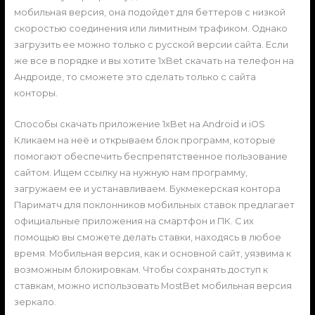
мобильная версия, она подойдет для беттеров с низкой
скоростью соединения или лимитным трафиком. Однако
загрузить ее можно только с русской версии сайта. Если
же все в порядке и вы хотите 1xBet скачать на телефон на
Андроиде, то сможете это сделать только с сайта
конторы.
Способы скачать приложение 1xBet на Android и iOS
Кликаем на неё и открываем блок программ, которые
помогают обеспечить беспрепятственное пользование
сайтом. Ищем ссылку на нужную нам программу,
загружаем ее и устанавливаем. Букмекерская контора
Париматч для поклонников мобильных ставок предлагает
официальные приложения на смартфон и ПК. С их
помощью вы сможете делать ставки, находясь в любое
время. Мобильная версия, как и основной сайт, уязвима к
возможным блокировкам. Чтобы сохранять доступ к
ставкам, можно использовать MostBet мобильная версия
зеркало.