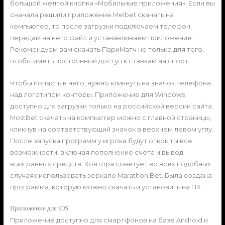
большой желтой кнопки «Мобильные приложения». Если вы
сначала решили приложение Melbet скачать на
компьютер, то после загрузки подключаем телефон,
передам на него файл и устанавливаем приложение.
Рекомендуем вам скачать ПариМатч не только для того,
чтобы иметь постоянный доступ к ставкам на спорт.
Чтобы попасть в него, нужно кликнуть на значок телефона
над логотипом конторы. Приложение для Windows
доступно для загрузки только на российской версии сайта.
MostBet скачать на компьютер можно с главной страницы,
кликнув на соответствующий значок в верхнем левом углу.
После запуска программ у игрока будут открыты все
возможности, включая пополнение счёта и вывод
выигранных средств. Контора советует во всех подобных
случаях использовать зеркало Marathon Bet. Была создана
программа, которую можно скачать и установить на ПК.
Приложение для iOS
Приложение доступно для смартфонов на базе Android и