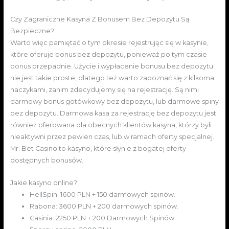
Czy Zagraniczne Kasyna Z Bonusem Bez Depozytu Są
Bezpieczne?
Warto więc pamiętać o tym okresie rejestrując się w kasynie,
które oferuje bonus bez depozytu, ponieważ po tym czasie
bonus przepadnie. Użycie i wypłacenie bonusu bez depozytu
nie jest takie proste, dlatego też warto zapoznać się z kilkoma
haczykami, zanim zdecydujemy się na rejestrację. Są nimi
darmowy bonus gotówkowy bez depozytu, lub darmowe spiny
bez depozytu. Darmowa kasa za rejestrację bez depozytu jest
również oferowana dla obecnych klientów kasyna, którzy byli
nieaktywni przez pewien czas, lub w ramach oferty specjalnej.
Mr. Bet Casino to kasyno, które słynie z bogatej oferty
dostępnych bonusów.
Jakie kasyno online?
HellSpin: 1600 PLN + 150 darmowych spinów.
Rabona: 3600 PLN + 200 darmowych spinów.
Casinia: 2250 PLN + 200 Darmowych Spinów.