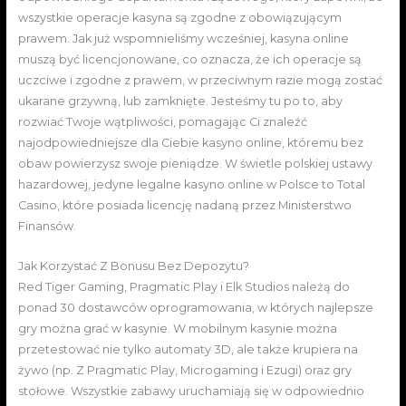
wszystkie operacje kasyna są zgodne z obowiązującym
prawem. Jak już wspomnieliśmy wcześniej, kasyna online
muszą być licencjonowane, co oznacza, że ich ​​operacje są
uczciwe i zgodne z prawem, w przeciwnym razie mogą zostać
ukarane grzywną, lub zamknięte. Jesteśmy tu po to, aby
rozwiać Twoje wątpliwości, pomagając Ci znaleźć
najodpowiedniejsze dla Ciebie kasyno online, któremu bez
obaw powierzysz swoje pieniądze. W świetle polskiej ustawy
hazardowej, jedyne legalne kasyno online w Polsce to Total
Casino, które posiada licencję nadaną przez Ministerstwo
Finansów.
Jak Korzystać Z Bonusu Bez Depozytu?
Red Tiger Gaming, Pragmatic Play i Elk Studios należą do
ponad 30 dostawców oprogramowania, w których najlepsze
gry można grać w kasynie. W mobilnym kasynie można
przetestować nie tylko automaty 3D, ale także krupiera na
żywo (np. Z Pragmatic Play, Microgaming i Ezugi) oraz gry
stołowe. Wszystkie zabawy uruchamiają się w odpowiednio