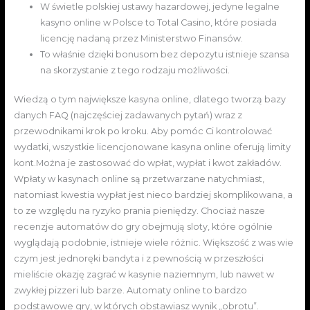
W świetle polskiej ustawy hazardowej, jedyne legalne
kasyno online w Polsce to Total Casino, które posiada
licencję nadaną przez Ministerstwo Finansów.
To właśnie dzięki bonusom bez depozytu istnieje szansa
na skorzystanie z tego rodzaju możliwości.
Wiedzą o tym największe kasyna online, dlatego tworzą bazy
danych FAQ (najczęściej zadawanych pytań) wraz z
przewodnikami krok po kroku. Aby pomóc Ci kontrolować
wydatki, wszystkie licencjonowane kasyna online oferują limity
kont.Można je zastosować do wpłat, wypłat i kwot zakładów.
Wpłaty w kasynach online są przetwarzane natychmiast,
natomiast kwestia wypłat jest nieco bardziej skomplikowana, a
to ze względu na ryzyko prania pieniędzy. Chociaż nasze
recenzje automatów do gry obejmują sloty, które ogólnie
wyglądają podobnie, istnieje wiele różnic. Większość z was wie
czym jest jednoręki bandyta i z pewnością w przeszłości
mieliście okazję zagrać w kasynie naziemnym, lub nawet w
zwykłej pizzeri lub barze. Automaty online to bardzo
podstawowe gry, w których obstawiasz wynik „obrotu”.