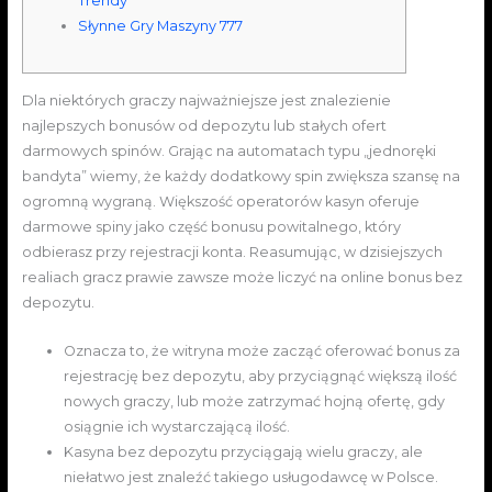
Trendy
Słynne Gry Maszyny 777
Dla niektórych graczy najważniejsze jest znalezienie
najlepszych bonusów od depozytu lub stałych ofert
darmowych spinów. Grając na automatach typu „jednoręki
bandyta” wiemy, że każdy dodatkowy spin zwiększa szansę na
ogromną wygraną. Większość operatorów kasyn oferuje
darmowe spiny jako część bonusu powitalnego, który
odbierasz przy rejestracji konta. Reasumując, w dzisiejszych
realiach gracz prawie zawsze może liczyć na online bonus bez
depozytu.
Oznacza to, że witryna może zacząć oferować bonus za
rejestrację bez depozytu, aby przyciągnąć większą ilość
nowych graczy, lub może zatrzymać hojną ofertę, gdy
osiągnie ich wystarczającą ilość.
Kasyna bez depozytu przyciągają wielu graczy, ale
niełatwo jest znaleźć takiego usługodawcę w Polsce.