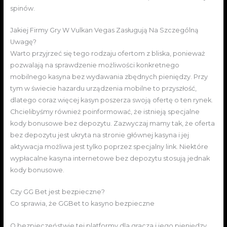
spinów.
Jakiej Firmy Gry W Vulkan Vegas Zasługują Na Szczególną
Uwagę?
Warto przyjrzeć się tego rodzaju ofertom z bliska, ponieważ
pozwalają na sprawdzenie możliwości konkretnego
mobilnego kasyna bez wydawania zbędnych pieniędzy. Przy
tym w świecie hazardu urządzenia mobilne to przyszłość,
dlatego coraz więcej kasyn poszerza swoją ofertę o ten rynek.
Chcielibyśmy również poinformować, że istnieją specjalne
kody bonusowe bez depozytu. Zazwyczaj mamy tak, że oferta
bez depozytu jest ukryta na stronie głównej kasyna i jej
aktywacja możliwa jest tylko poprzez specjalny link. Niektóre
wypłacalne kasyna internetowe bez depozytu stosują jednak
kody bonusowe.
Czy GG Bet jest bezpieczne?
Co sprawia, że GGBet to kasyno bezpieczne
O bezpieczeństwie tej platformy dla gracza i jego pieniędzy