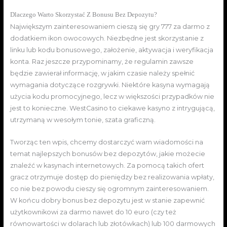
Dlaczego Warto Skorzystać Z Bonusu Bez Depozytu?
Największym zainteresowaniem cieszą się gry 777 za darmo z
dodatkiem ikon owocowych. Niezbędne jest skorzystanie z
linku lub kodu bonusowego, założenie, aktywacja i weryfikacja
konta. Raz jeszcze przypominamy, że regulamin zawsze
będzie zawierał informację, w jakim czasie należy spełnić
wymagania dotyczące rozgrywki. Niektóre kasyna wymagają
użycia kodu promocyjnego, lecz w większości przypadków nie
jest to konieczne. WestCasino to ciekawe kasyno z intrygującą,
utrzymaną w wesołym tonie, szata graficzną.
Tworząc ten wpis, chcemy dostarczyć wam wiadomości na
temat najlepszych bonusów bez depozytów, jakie możecie
znaleźć w kasynach internetowych. Za pomocą takich ofert
gracz otrzymuje dostęp do pieniędzy bez realizowania wpłaty,
co nie bez powodu cieszy się ogromnym zainteresowaniem.
W końcu dobry bonus bez depozytu jest w stanie zapewnić
użytkownikowi za darmo nawet do 10 euro (czy też
równowartości w dolarach lub złotówkach) lub 100 darmowych