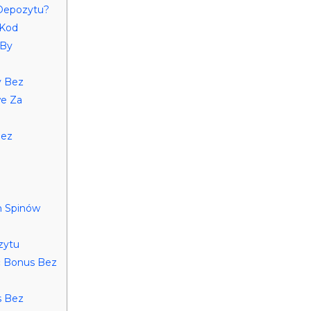
 Depozytu?
 Kod
 By
y Bez
e Za
Bez
h Spinów
zytu
ć Bonus Bez
s Bez