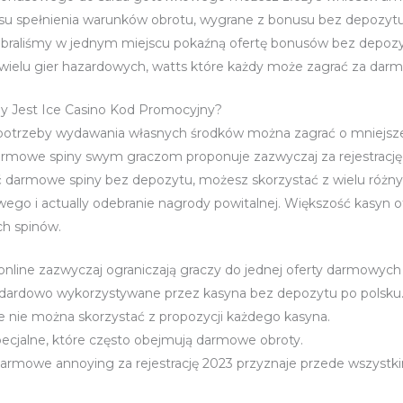
asu spełnienia warunków obrotu, wygrane z bonusu bez depoz
braliśmy w jednym miejscu pokaźną ofertę bonusów bez depozy
ielu gier hazardowych, watts które każdy może zagrać za darmo, 
y Jest Ice Casino Kod Promocyjny?
ez potrzeby wydawania własnych środków można zagrać o mniejsz
darmowe spiny swym graczom proponuje zazwyczaj za rejestrację
yć darmowe spiny bez depozytu, możesz skorzystać z wielu różn
owego i actually odebranie nagrody powitalnej. Większość kasyn
ch spinów.
 online zazwyczaj ograniczają graczy do jednej oferty darmowyc
ardowo wykorzystywane przez kasyna bez depozytu po polsku
 że nie można skorzystać z propozycji każdego kasyna.
pecjalne, które często obejmują darmowe obroty.
rmowe annoying za rejestrację 2023 przyznaje przede wszystk