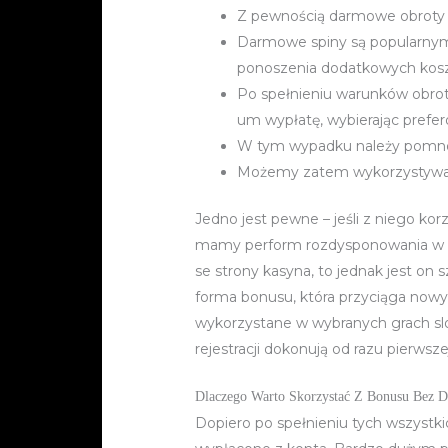
Z pewnością darmowe obroty 
Darmowe spiny są popularnym 
ponoszenia dodatkowych kos
Po spełnieniu warunków obro
um wypłatę, wybierając prefe
W tym wypadku należy pomnoż
Możemy zatem wykorzystywać u
Jedno jest pewne – jeśli z niego ko
mamy perform rozdysponowania w ka
se strony kasyna, to jednak jest on
forma bonusu, która przyciąga nowy
wykorzystane w wybranych grach sl
rejestracji dokonują od razu pierwsz
Dlaczego Warto Skorzystać Z Bonusu Bez D
Dopiero po spełnieniu tych wszyst