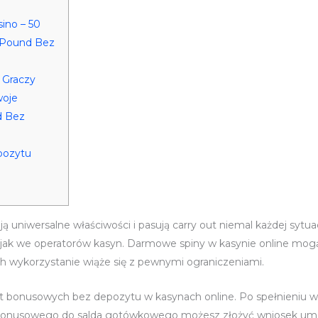
ino – 50
 Pound Bez
 Graczy
woje
d Bez
pozytu
ą uniwersalne właściwości i pasują carry out niemal każdej sytuac
 jak we operatorów kasyn. Darmowe spiny w kasynie online mo
ch wykorzystanie wiąże się z pewnymi ograniczeniami.
ert bonusowych bez depozytu w kasynach online. Po spełnieniu w
 bonusowego do salda gotówkowego możesz złożyć wniosek um 