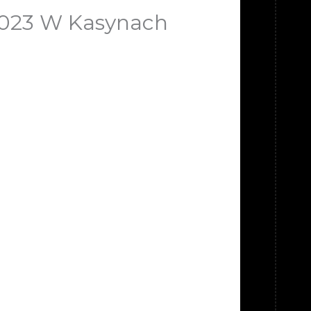
2023 W Kasynach