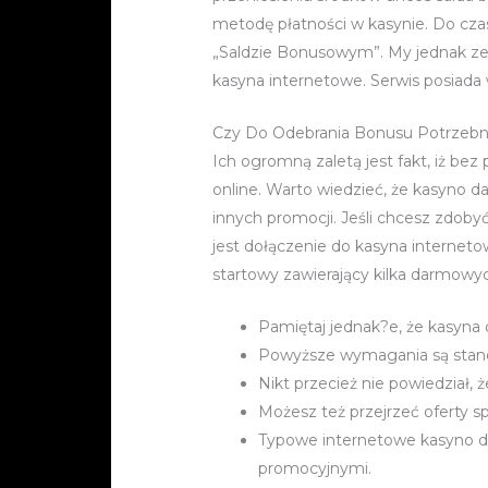
metodę płatności w kasynie. Do cz
„Saldzie Bonusowym”. My jednak ze
kasyna internetowe. Serwis posiada w
Czy Do Odebrania Bonusu Potrzebn
Ich ogromną zaletą jest fakt, iż b
online. Warto wiedzieć, że kasyno 
innych promocji. Jeśli chcesz zdob
jest dołączenie do kasyna internet
startowy zawierający kilka darmowy
Pamiętaj jednak?e, że kasyna
Powyższe wymagania są stand
Nikt przecież nie powiedział,
Możesz też przejrzeć oferty s
Typowe internetowe kasyno da
promocyjnymi.