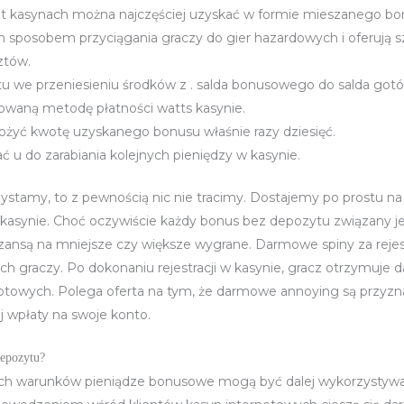
t kasynach można najczęściej uzyskać w formie mieszanego bo
sposobem przyciągania graczy do gier hazardowych i oferują s
ztów.
tu we przeniesieniu środków z . salda bonusowego do salda g
rowaną metodę płatności watts kasynie.
yć kwotę uzyskanego bonusu właśnie razy dziesięć.
 do zarabiania kolejnych pieniędzy w kasynie.
rzystamy, to z pewnością nic nie tracimy. Dostajemy po prostu n
synie. Choć oczywiście każdy bonus bez depozytu związany j
 szansą na mniejsze czy większe wygrane. Darmowe spiny za rejes
ch graczy. Po dokonaniu rejestracji w kasynie, gracz otrzymuj
otowych. Polega oferta na tym, że darmowe annoying są przyzna
ej wpłaty na swoje konto.
epozytu?
kich warunków pieniądze bonusowe mogą być dalej wykorzystyw