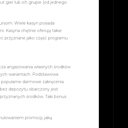
t gier lub ich grupie (od jednego
ursom. Wiele kasyn posiada
 Kasyna chętnie oferują takie
yć przyznane jako część programu
racza angażowania własnych środków
nych wariantach. Podstawowa
ie popularne darmowe zakręcenia.
 bez depozytu obarczony jest
przyznanych środków. Taki bonus
nulowaniem promocji, jaką