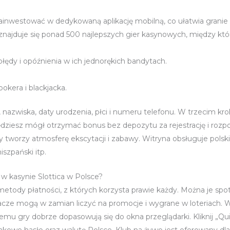
inwestować w dedykowaną aplikację mobilną, co ułatwia granie n
 znajduje się ponad 500 najlepszych gier kasynowych, między któ
błędy i opóźnienia w ich jednorękich bandytach.
роkеrа і blасkjасkа.
nazwiska, daty urodzenia, płci i numeru telefonu. W trzecim kr
będziesz mógł otrzymać bonus bez depozytu za rejestrację i rozp
 tworzy atmosferę ekscytacji i zabawy. Witryna obsługuje polski
hiszpański itp.
w kasynie Slottica w Polsce?
 metody płatności, z których korzysta prawie każdy. Można je s
cze mogą w zamian liczyć na promocje i wygrane w loteriach. Wr
zemu gry dobrze dopasowują się do okna przeglądarki. Kliknij „Qu