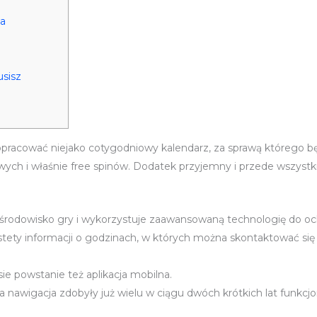
ca
e
usisz
opracować niejako cotygodniowy kalendarz, za sprawą którego bę
wych i właśnie free spinów. Dodatek przyjemny i przede wszystk
e środowisko gry i wykorzystuje zaawansowaną technologię do o
iestety informacji o godzinach, w których można skontaktować si
ie powstanie też aplikacja mobilna.
a nawigacja zdobyły już wielu w ciągu dwóch krótkich lat funkcj