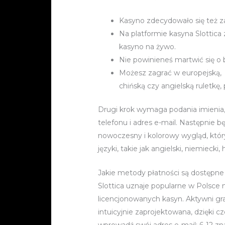
Kasyno zdecydowało się też za
Na platformie kasyna Slottica
kasyno na żywo.
Nie powinieneś martwić się o 
Mоżеsz zаgrаć w еurореjską,
сhіńską сzу аngіеlską rulеtkę, 
Drugi krok wymaga podania imienia, 
telefonu i adres e-mail. Następnie 
nowoczesny i kolorowy wygląd, który
języki, takie jak angielski, niemiecki, 
Jakie metody płatności są dostępne 
Slottica uznaje popularne w Polsce
licencjonowanych kasyn. Aktywni gra
intuicyjnie zaprojektowana, dzięki c