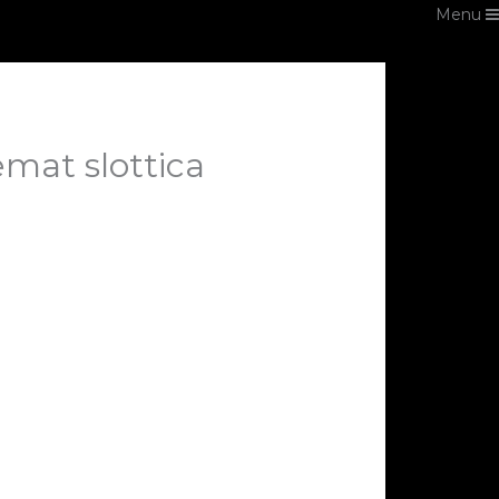
Menu
emat slottica