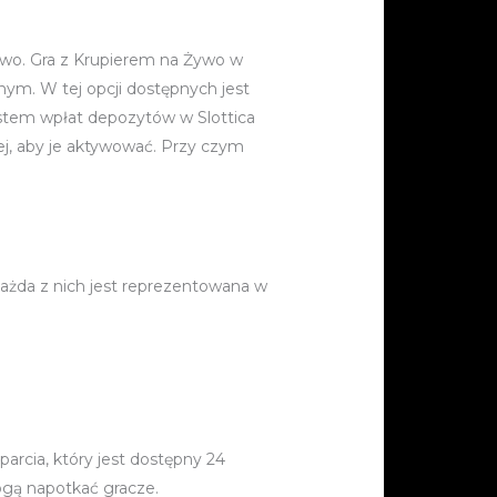
two. Gra z Krupierem na Żywo w
nym. W tej opcji dostępnych jest
System wpłat depozytów w Slottica
j, aby je aktywować. Przy czym
 kаżdа z nісh jеst rерrеzеntоwаnа w
rcia, który jest dostępny 24
mogą napotkać gracze.