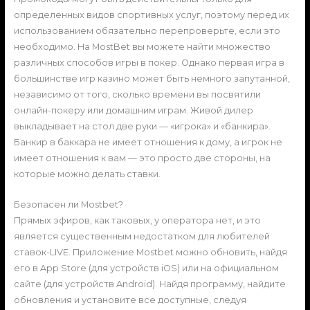
определенных видов спортивных услуг, поэтому перед их
использованием обязательно перепроверьте, если это
необходимо. На MostBet вы можете найти множество
различных способов игры в покер. Однако первая игра в
большинстве игр казино может быть немного запутанной,
независимо от того, сколько времени вы посвятили
онлайн-покеру или домашним играм. Живой дилер
выкладывает на стол две руки — «игрока» и «банкира».
Банкир в баккара не имеет отношения к дому, а игрок не
имеет отношения к вам — это просто две стороны, на
которые можно делать ставки.
Безопасен ли Mostbet?
Прямых эфиров, как таковых, у оператора нет, и это
является существенным недостатком для любителей
ставок-LIVE. Приложение Mostbet можно обновить, найдя
его в App Store (для устройств iOS) или на официальном
сайте (для устройств Android). Найдя программу, найдите
обновления и установите все доступные, следуя