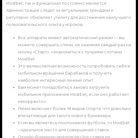
Mostbet, так и функционал постоянно меняется.
Администрация следит за актуальными трендами и
регулярно обновляет утилиту для достижения наилучшего
пользовательского опыта у игроков.
Все аппараты имеют автоматический режим — вы
можете совершать спины, не нажимая каждый раз на
кнопку «Старт», ознакомиться с лучшими слотами
MostBet.
Это великолепная возможность попробовать себя в
мобильном вращении барабанов и получить
наиболее интересный личный опыт.
Вам может понадобиться заново загрузить
мобильное приложение Mostbet, если оно работает
некорректно.
Линия включает более 18 видов спорта, что довольно
впечатляюще для такого нового букмекера.
Если вы являетесь поклонником футбола, то Mostbet
– идеальное место для совершения ставок.
Онлайн-букмекер предлагает live ставки на