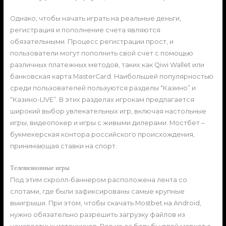
Однако, чтобы начать играть на реальные деньги,
регистрация и пополнение счета являются
обязательными. Процесс регистрации прост, и
пользователи могут пополнить свой счет с помощью
различных платежных методов, таких как Qiwi Wallet или
банковская карта MasterCard. Наибольшей популярностью
среди пользователей пользуются разделы “Казино” и
“Казино-LIVE”. В этих разделах игрокам предлагается
широкий выбор увлекательных игр, включая настольные
игры, видеопокер и игры с живыми дилерами. Мостбет –
букмекерская контора российского происхождения,
принимающая ставки на спорт.
Телевизионные игры
Под этим скролл-баннером расположена лента со
слотами, где были зафиксированы самые крупные
выигрыши. При этом, чтобы скачать Mostbet на Android,
нужно обязательно разрешить загрузку файлов из