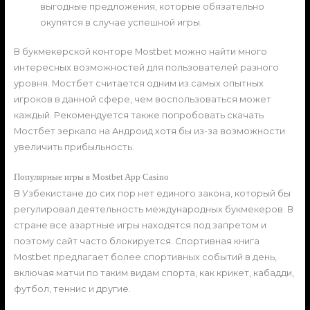
выгодные предложения, которые обязательно
окупятся в случае успешной игры.
В букмекерской конторе Mostbet можно найти много
интересных возможностей для пользователей разного
уровня. Мостбет считается одним из самых опытных
игроков в данной сфере, чем воспользоваться может
каждый. Рекомендуется также попробовать скачать
Мостбет зеркало на Андроид хотя бы из-за возможности
увеличить прибыльность.
Популярные игры в Mostbet App Casino
В Узбекистане до сих пор нет единого закона, который бы
регулировал деятельность международных букмекеров. В
стране все азартные игры находятся под запретом и
поэтому сайт часто блокируется. Спортивная книга
Mostbet предлагает более спортивных событий в день,
включая матчи по таким видам спорта, как крикет, кабадди,
футбол, теннис и другие.