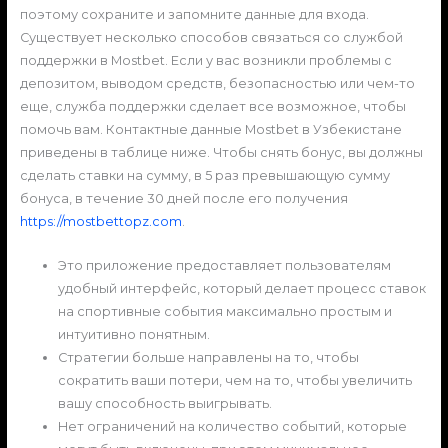
поэтому сохраните и запомните данные для входа.
Существует несколько способов связаться со службой
поддержки в Mostbet. Если у вас возникли проблемы с
депозитом, выводом средств, безопасностью или чем-то
еще, служба поддержки сделает все возможное, чтобы
помочь вам. Контактные данные Mostbet в Узбекистане
приведены в таблице ниже. Чтобы снять бонус, вы должны
сделать ставки на сумму, в 5 раз превышающую сумму
бонуса, в течение 30 дней после его получения
https://mostbettopz.com
.
Это приложение предоставляет пользователям
удобный интерфейс, который делает процесс ставок
на спортивные события максимально простым и
интуитивно понятным.
Стратегии больше направлены на то, чтобы
сократить ваши потери, чем на то, чтобы увеличить
вашу способность выигрывать.
Нет ограничений на количество событий, которые