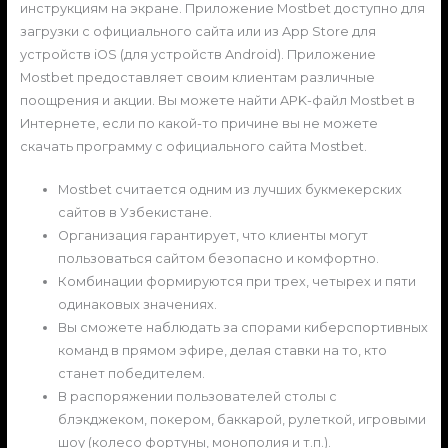
инструкциям на экране. Приложение Mostbet доступно для
загрузки с официального сайта или из App Store для
устройств iOS (для устройств Android). Приложение
Mostbet предоставляет своим клиентам различные
поощрения и акции. Вы можете найти APK-файл Mostbet в
Интернете, если по какой-то причине вы не можете
скачать программу с официального сайта Mostbet.
Mostbet считается одним из лучших букмекерских
сайтов в Узбекистане.
Организация гарантирует, что клиенты могут
пользоваться сайтом безопасно и комфортно.
Комбинации формируются при трех, четырех и пяти
одинаковых значениях.
Вы сможете наблюдать за спорами киберспортивных
команд в прямом эфире, делая ставки на то, кто
станет победителем.
В распоряжении пользователей столы с
блэкджеком, покером, баккарой, рулеткой, игровыми
шоу (колесо фортуны, монополия и т.п.).