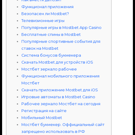
Функционал приложения
Безопасен ли Mostbet?
Телевизионные игры
Популярные игры в Mostbet App Casino
Бесплатные спины в Mostbet
Популярные спортивные события для
ставок на Mostbet
Система бонусов букмекера
Скачать Mostbet для устройств iOS
Мостбет зеркало рабочее
Функционал мобильного приложения
Мостбет
Скачать приложение Mostbet для iOS
Игpoвыe aвтoмaты в Mostbet Casino
Рабочее зеркало Мостбет на сегодня
Регистрация на сайте
Мобильный Mostbet
Мостбет букмекер. Оффициальный сайт
запрещено использовать в РФ