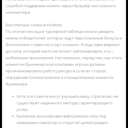
службой поддержки можно через браузер настольного
компьютера.
Бесплатные спины в Mostbet
По итогам месяца в турнирной таблице можно увидеть
имена победителей, которых ждут персональные бонусы и
бесплатные ставки на спорт и казино. И еще один вариант
доступа, который никто не может заблокировать, это –
мобильные приложения. Несомненно, перед тем, как стать
клиентом букмекерской компании, игроки должны
проанализировать работу ресурса со всех сторон,
определив положительные и отрицательные моменты
букмекера.
Хотя эти советы могут улучшить вашу стратегию, не
существует надежного метода, гарантирующего
успех.
Букмекер анонсировал виртуальную игру под
названием «Авиатор» и отдал ей целый раздел.