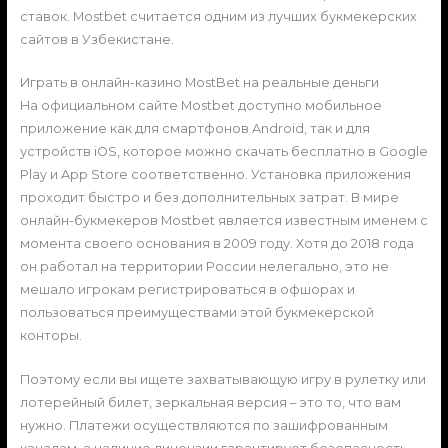
ставок. Mostbet считается одним из лучших букмекерских
сайтов в Узбекистане.
Играть в онлайн-казино MostBet на реальные деньги
На официальном сайте Mostbet доступно мобильное
приложение как для смартфонов Android, так и для
устройств iOS, которое можно скачать бесплатно в Google
Play и App Store соответственно. Установка приложения
проходит быстро и без дополнительных затрат. В мире
онлайн-букмекеров Mostbet является известным именем с
момента своего основания в 2009 году. Хотя до 2018 года
он работал на территории России нелегально, это не
мешало игрокам регистрироваться в офшорах и
пользоваться преимуществами этой букмекерской
конторы.
Поэтому если вы ищете захватывающую игру в рулетку или
лотерейный билет, зеркальная версия – это то, что вам
нужно. Платежи осуществляются по зашифрованным