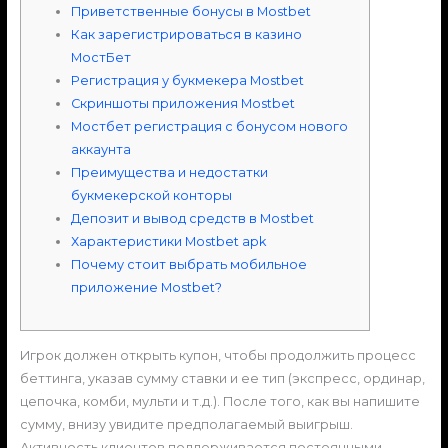
Приветственные бонусы в Mostbet
Как зарегистрироваться в казино
МостБет
Регистрация у букмекера Mostbet
Скриншоты приложения Mostbet
Мостбет регистрация с бонусом нового
аккаунта
Преимущества и недостатки
букмекерской конторы
Депозит и вывод средств в Mostbet
Характеристики Mostbet apk
Почему стоит выбрать мобильное
приложение Mostbet?
Игрок должен открыть купон, чтобы продолжить процесс
беттинга, указав сумму ставки и ее тип (экспресс, ординар,
цепочка, комби, мульти и т.д.). После того, как вы напишите
сумму, внизу увидите предполагаемый выигрыш.
Активность клиентов поддерживается постоянными