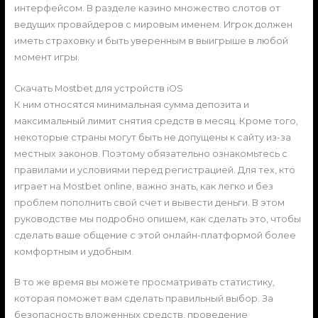
интерфейсом. В разделе казино множество слотов от
ведущих провайдеров с мировым именем. Игрок должен
иметь страховку и быть уверенным в выигрыше в любой
момент игры.
Скачать Mostbet для устройств iOS
К ним относятся минимальная сумма депозита и
максимальный лимит снятия средств в месяц. Кроме того,
некоторые страны могут быть не допущены к сайту из-за
местных законов. Поэтому обязательно ознакомьтесь с
правилами и условиями перед регистрацией. Для тех, кто
играет на Mostbet online, важно знать, как легко и без
проблем пополнить свой счет и вывести деньги. В этом
руководстве мы подробно опишем, как сделать это, чтобы
сделать ваше общение с этой онлайн-платформой более
комфортным и удобным.
В то же время вы можете просматривать статистику,
которая поможет вам сделать правильный выбор. За
безопасность вложенных средств, проведение