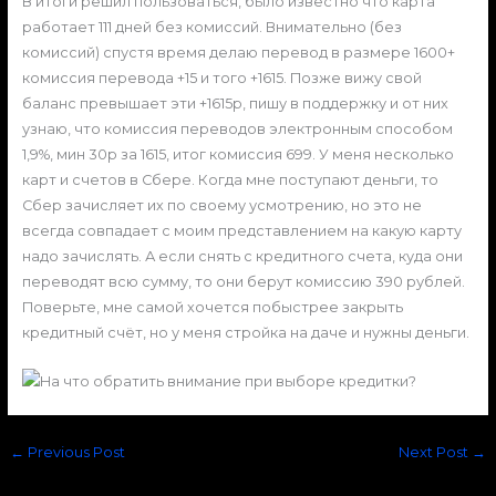
В итоги решил пользоваться, было известно что карта
работает 111 дней без комиссий. Внимательно (без
комиссий) спустя время делаю перевод в размере 1600+
комиссия перевода +15 и того +1615. Позже вижу свой
баланс превышает эти +1615р, пишу в поддержку и от них
узнаю, что комиссия переводов электронным способом
1,9%, мин 30р за 1615, итог комиссия 699. У меня несколько
карт и счетов в Сбере. Когда мне поступают деньги, то
Сбер зачисляет их по своему усмотрению, но это не
всегда совпадает с моим представлением на какую карту
надо зачислять. А если снять с кредитного счета, куда они
переводят всю сумму, то они берут комиссию 390 рублей.
Поверьте, мне самой хочется побыстрее закрыть
кредитный счёт, но у меня стройка на даче и нужны деньги.
←
Previous Post
Next Post
→