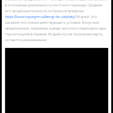
в отношении длительности льготного периода. Средняя
его продолжительность осталась в пределах
https://www.topzaym.ru/dengi-do-zarplaty/
95 дней. Это
касаемо постоянно действующего условия. Бонусные
предложения, например, в виде льготного периода в один
год на покупки в первые 30 дней после получения карты,
остаются неизменными.