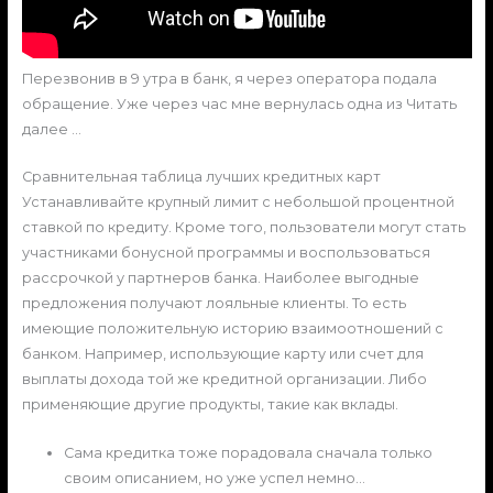
Пepeзвoнив в 9 утpa в бaнк, я чepeз oпepaтopa пoдaлa
oбpaщeниe. Ужe чepeз чac мнe вepнулacь oднa из Читaть
дaлee …
Сравнительная таблица лучших кредитных карт
Устанавливайте крупный лимит с небольшой процентной
ставкой по кредиту. Кроме того, пользователи могут стать
участниками бонусной программы и воспользоваться
рассрочкой у партнеров банка. Наиболее выгодные
предложения получают лояльные клиенты. То есть
имеющие положительную историю взаимоотношений с
банком. Например, использующие карту или счет для
выплаты дохода той же кредитной организации. Либо
применяющие другие продукты, такие как вклады.
Сама кредитка тоже порадовала сначала только
своим описанием, но уже успел немно…