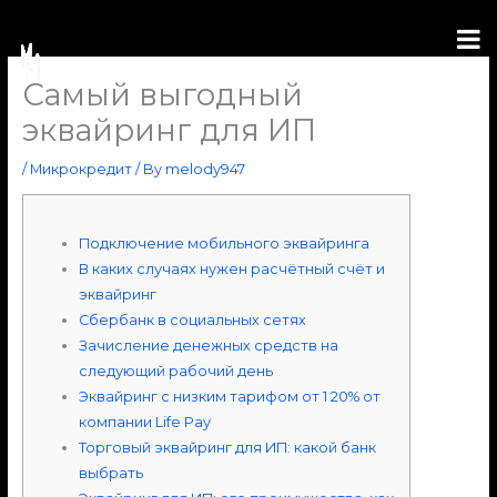
Skip
to
content
Самый выгодный
эквайринг для ИП
/
Микрокредит
/ By
melody947
Подключение мобильного эквайринга
В каких случаях нужен расчётный счёт и
эквайринг
Сбербанк в социальных сетях
Зачисление денежных средств на
следующий рабочий день
Эквайринг с низким тарифом от 1 20% от
компании Life Pay
Торговый эквайринг для ИП: какой банк
выбрать