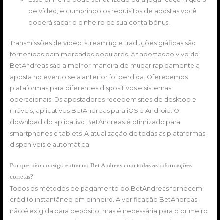
de vídeo, e cumprindo os requisitos de apostas você
poderá sacar o dinheiro de sua conta bônus.
Transmissões de vídeo, streaming e traduções gráficas são
fornecidas para mercados populares. As apostas ao vivo do
BetAndreas são a melhor maneira de mudar rapidamente a
aposta no evento se a anterior foi perdida. Oferecemos
plataformas para diferentes dispositivos e sistemas
operacionais. Os apostadores recebem sites de desktop e
móveis, aplicativos BetAndreas para iOS e Android. O
download do aplicativo BetAndreas é otimizado para
smartphones e tablets. A atualização de todas as plataformas
disponíveis é automática.
Por que não consigo entrar no Bet Andreas com todas as informações
corretas?
Todos os métodos de pagamento do BetAndreas fornecem
crédito instantâneo em dinheiro. A verificação BetAndreas
não é exigida para depósito, mas é necessária para o primeiro