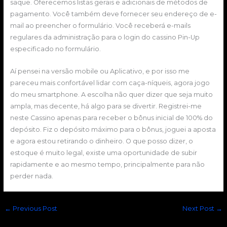
saque. Oferecemos listas gerais e adicionais de métodos de
pagamento. Você também deve fornecer seu endereço de e-
mail ao preencher o formulário. Você receberá e-mails
regulares da administração para o login do cassino Pin-Up
especificado no formulário.
Aí pensei na versão mobile ou Aplicativo, e por isso me
pareceu mais confortável lidar com caça-níqueis, agora jogo
do meu smartphone. A escolha não quer dizer que seja muito
ampla, mas decente, há algo para se divertir. Registrei-me
neste Cassino apenas para receber o bônus inicial de 100% do
depósito. Fiz o depósito máximo para o bônus, joguei a aposta
e agora estou retirando o dinheiro. O que posso dizer, o
estoque é muito legal, existe uma oportunidade de subir
rapidamente e ao mesmo tempo, principalmente para não
perder nada.
←
Previous Post
Next Post
→