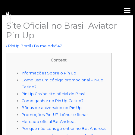
Skip
to
content
Site Oficial no Brasil Aviator
Pin Up
/
PinUp Brazil
/ By
melody947
Content
Informações Sobre o Pin Up
Como uso um código promocional Pin-up
Casino?
Pin Up Casino site oficial do Brasil
Como ganhar no Pin Up Casino?
Bônus de aniversário no Pin Up
Promoções Pin-UP, bônus e fichas
Mercado oficial BetAndreas
Por que não consigo entrar no Bet Andreas