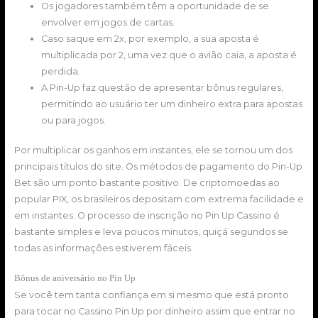
Os jogadores também têm a oportunidade de se
envolver em jogos de cartas.
Caso saque em 2x, por exemplo, a sua aposta é
multiplicada por 2, uma vez que o avião caia, a aposta é
perdida.
A Pin-Up faz questão de apresentar bônus regulares,
permitindo ao usuário ter um dinheiro extra para apostas
ou para jogos.
Por multiplicar os ganhos em instantes, ele se tornou um dos
principais títulos do site. Os métodos de pagamento do Pin-Up
Bet são um ponto bastante positivo. De criptomoedas ao
popular PIX, os brasileiros depositam com extrema facilidade e
em instantes. O processo de inscrição no Pin Up Cassino é
bastante simples e leva poucos minutos, quiçá segundos se
todas as informações estiverem fáceis.
Bônus de aniversário no Pin Up
Se você tem tanta confiança em si mesmo que está pronto
para tocar no Cassino Pin Up por dinheiro assim que entrar no