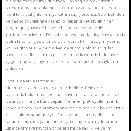
biçimde ifade edilmiş durumda. Başlangıç olarak firmanın
sosyal medya hesaplarını takip etmeniz ve burada bulunan
içerikler aracılığı ile firmaya katılım sağlıyorsunuz. Spor bahisleri
ve casino oyunlarına ev sahipliği yapan şirket sayısının her
geçen gün yükselen bir ivme halinde artış gösterdiğini
gözlemleyebiliyoruz. Pek tabii bu oyunlara ilgi duyan insanlar da
belirli kriterleri göz önünde bulundurarak firma seçimi yapma
yoluna gidiyorlar. Pin-up şirketi de sunmuş olduğu olgular
sayesinde kullanıcıların ilgisini çeken bir konumda bulunuyor.
Uygulamayı başlatıyoruz ve hemen bahis şirketinin sayfasına
gidiyoruz.
Uygulamalar ve Hizmetler
Şirketin de sizlerin kazanç elde edebilmesi için gerekli
katkılarda bulunması arzulanan kavramlar arasında net olarak
bulunuyor. Haliyle bunu yapabilmenin en pratik yollarından bir
tanesi de bonus ve promosyonlar anlamında gereken havuzun
oluşturulmasından geçiyor. Pin-up bonusları da kullanıcıların
sorunsuz biçimde yararlanması için dizayn edilmiş durumda.
Elbette firmaya kayıttan önce erişimi de sağlıklı ve verimli