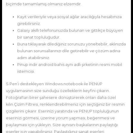
biçimde tamamlamış olmanız elzemdir.
Kayıt verileriyle veya sosyal ağlar aracılığıyla hesabınıza
girebilirsiniz.
Galaxy akıllı telefonunuzda bulunan ve gittikçe büyüyen
bir sanat topluluğudur.
Buna tıklayarak dilediğiniz sorunuzu yöneltebilir, aklınızda
bulunan sorunsallarınızı dile getirebilir ve çözüm adına
adım atabilirsiniz.
Pinup indir android bahis aynı adlı şirketinin resmi mobil
istemcisi.
S Pen’i destekleyen Windows notebook ile PENUP
uygulamasının size sunduğu özelleklerin keyfini çıkarın.
Fotoğrafları birer şahesere dönüştürerek onları daha özel
kılın.Çizim Filtresi, renklendirebilmeniz için seçtiğiniz bir resmin
çizgilerini çıkarır. Eserinizi yaratında ve PENUP topluluğunun
eserinizi görmesi, üzerine yorum yapması, beğenmesi ve
paylaşması için yükleyin. Size aynısını başkalarının paylaştığı
eserler için yapabilirsiniz. Paylaştığınız sanat eserleri