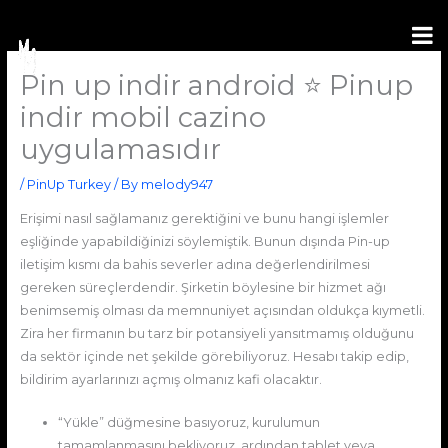
Skip
to
content
Pin up indir android ⭐️ Pinup
indir mobil cazino
uygulamasıdır
/
PinUp Turkey
/ By
melody947
Erişimi nasıl sağlamanız gerektiğini ve bunu hangi işlemler
eşliğinde yapabildiğinizi söylemiştik. Bunun dışında Pin-up
iletişim kısmı da bahis severler adına değerlendirilmesi
gereken süreçlerdendir. Şirketin böylesine bir hizmet ağı
benimsemiş olması da memnuniyet açısından oldukça kıymetli.
Zira her firmanın bu tarz bir potansiyeli yansıtmamış olduğunu
da sektör içinde net şekilde görebiliyoruz. Hesabı takip edip,
bildirim ayarlarınızı açmış olmanız kafi olacaktır.
“Yükle” düğmesine basıyoruz, kurulumun
tamamlanmasını bekliyoruz, ardından tablet veya