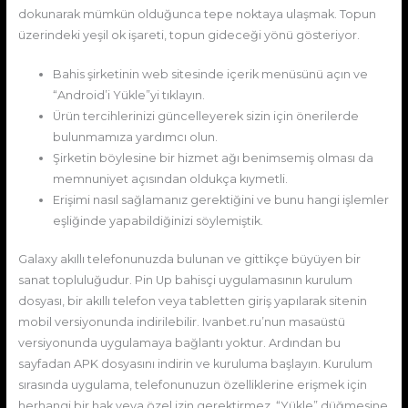
dokunarak mümkün olduğunca tepe noktaya ulaşmak. Topun
üzerindeki yeşil ok işareti, topun gideceği yönü gösteriyor.
Bahis şirketinin web sitesinde içerik menüsünü açın ve
“Android’i Yükle”yi tıklayın.
Ürün tercihlerinizi güncelleyerek sizin için önerilerde
bulunmamıza yardımcı olun.
Şirketin böylesine bir hizmet ağı benimsemiş olması da
memnuniyet açısından oldukça kıymetli.
Erişimi nasıl sağlamanız gerektiğini ve bunu hangi işlemler
eşliğinde yapabildiğinizi söylemiştik.
Galaxy akıllı telefonunuzda bulunan ve gittikçe büyüyen bir
sanat topluluğudur. Pin Up bahisçi uygulamasının kurulum
dosyası, bir akıllı telefon veya tabletten giriş yapılarak sitenin
mobil versiyonunda indirilebilir. Ivanbet.ru’nun masaüstü
versiyonunda uygulamaya bağlantı yoktur. Ardından bu
sayfadan APK dosyasını indirin ve kuruluma başlayın. Kurulum
sırasında uygulama, telefonunuzun özelliklerine erişmek için
herhangi bir hak veya özel izin gerektirmez. “Yükle” düğmesine