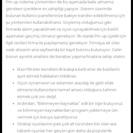
Pin-up ödeme yöntemleri de bu aşamada kaile almamız
gereken içeriklere ev sahipliği yapıyor. Sistem üzerinde
bulunan kullanıcı panellerinize bakiye transfer edebilmeniz için
şu yöntemleri kullanabilirsiniz. Söylemiş olduğumuz gibi
firmada işlem yapabilmek ve oyun oynayabilmek için belirli
aşamaları geçmiş olmanız gerekiyor. İlk olarak Pin-up üyelik için
ilgili verileri firma ile paylaşmanız gerekiyor. Firmaya ait olan
web sitesinin ana sayfasında bir kayıt butonu bulunuyor. Gelin
bunun ayrıntılı analizini de beraber yapma fırsatına sahip olalım.
Bazı filtreler kendisini ilk bakışta belli etse de bazılarını
ayırt etmek hakikaten imkânsız.
Oyun oynamanın ve sistemler aracılığı ile gelir elde
etmenin kullanıcıların temel amacı olduğunu tahmin
etmek çok zor değil.
Ardından, “Bilinmeyen kaynaklar” adlı bir öğe buluyoruz
ve bilinmeyen kaynaklardan program yüklemeye izin
vermek için kutuyu işaretliyoruz.
Strateji oyunlarının pek çok alt türünden biri olan sıra
tabanlı oyunlar her geçen gün daha da popülerlik