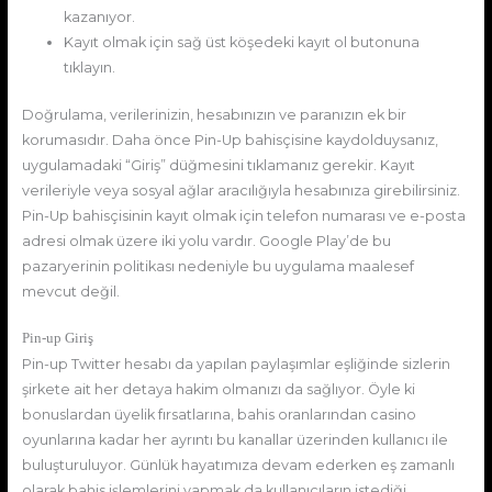
kazanıyor.
Kayıt olmak için sağ üst köşedeki kayıt ol butonuna
tıklayın.
Doğrulama, verilerinizin, hesabınızın ve paranızın ek bir
korumasıdır. Daha önce Pin-Up bahisçisine kaydolduysanız,
uygulamadaki “Giriş” düğmesini tıklamanız gerekir. Kayıt
verileriyle veya sosyal ağlar aracılığıyla hesabınıza girebilirsiniz.
Pin-Up bahisçisinin kayıt olmak için telefon numarası ve e-posta
adresi olmak üzere iki yolu vardır. Google Play’de bu
pazaryerinin politikası nedeniyle bu uygulama maalesef
mevcut değil.
Pin-up Giriş
Pin-up Twitter hesabı da yapılan paylaşımlar eşliğinde sizlerin
şirkete ait her detaya hakim olmanızı da sağlıyor. Öyle ki
bonuslardan üyelik fırsatlarına, bahis oranlarından casino
oyunlarına kadar her ayrıntı bu kanallar üzerinden kullanıcı ile
buluşturuluyor. Günlük hayatımıza devam ederken eş zamanlı
olarak bahis işlemlerini yapmak da kullanıcıların istediği