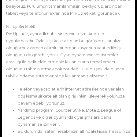
basıyoruz, kurulumun tamamlanmasını bekliyoruz, ardından
tablet veya telefonun ekranında Pin-Up etiketi görünecek.
Pin Up Bet Mobil
Pin Up indir, aynı adlı bahis şirketinin resmi Android
uygulamasıdır. Öyle ki şirkete ait olan bu görüşlere kanalize
olduğumuz zaman olumlu bir organizasyonun vaat edilmiş
olduğunu da görebiliyoruz. Oyun oynamanın ve sistemler
aracılığı ile gelir elde etmenin kullanıcıların temel amacı
olduğunu tahmin etmek çok zor değil. Hal bu şekilde olunca
tabii ki ödeme sistemlerini de kullanmanız elzemdir.
Telefon veya tabletlerin internet adreslerinde yer alan
boş kısma şirkete ait olan giriş linkini işleyerek yolunuza
devam edebiliyorsunuz.
Yardımcı program, Counter Strike, Dota 2, League of
Legends ve diğer oyunlardaki yarışmalara bahis
oynamanıza izin verir.
Bu durumda, zaten hesabınızın altındaki kişisel hesabınıza