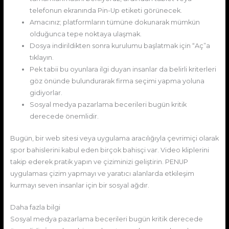
telefonun ekranında Pin-Up etiketi görünecek.
Amacınız; platformların tümüne dokunarak mümkün
olduğunca tepe noktaya ulaşmak.
Dosya indirildikten sonra kurulumu başlatmak için “Aç”a
tıklayın.
Pek tabii bu oyunlara ilgi duyan insanlar da belirli kriterleri
göz önünde bulundurarak firma seçimi yapma yoluna
gidiyorlar.
Sosyal medya pazarlama becerileri bugün kritik
derecede önemlidir.
Bugün, bir web sitesi veya uygulama aracılığıyla çevrimiçi olarak
spor bahislerini kabul eden birçok bahisçi var. Video kliplerini
takip ederek pratik yapın ve çiziminizi geliştirin. PENUP
uygulaması çizim yapmayı ve yaratıcı alanlarda etkileşim
kurmayı seven insanlar için bir sosyal ağdır.
Daha fazla bilgi
Sosyal medya pazarlama becerileri bugün kritik derecede