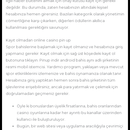
ilgili haber bültenini almak için onay kutusu kayıt için gerekli
değildir. Bu durumda, zaten hesabınızın altındaki kişisel
hesabınıza hemen girersiniz. Bazıları kategorik olarak yönetimin
cömertliğine karşı çıkarken, diğerleri ödüllerin akıllıca
kullanılması gerektiğini savunuyor.
Kayıt olmadan online casino pin up
Spor bahislerine başlamak için kayıt olmanız ve hesabınıza giriş
yapmanız gerekir. Kayıt olmak için sağ üst köşedeki kayıt ol
butonuna tıklayın. Pinup indir android bahis aynı adlı şirketinin
resmi mobil istemcisi. Yardımcı program, yaklaşan veya mevcut
spor etkinliklerini izlemenize ve bahis oynamanıza olanak tanır.
Hesabınıza giriş yaptıktan hemen sonra bahis şirketinin tüm
işlevlerine erişebilirsiniz, ancak para yatırmak ve çekmek için
doğrulamadan geçmeniz gerekir.
Öyle ki bonuslardan üyelik fırsatlarına, bahis oranlarından
casino oyunlarına kadar her ayrıntı bu kanallar üzerinden
kullanıcı ile buluşturuluyor.
Bugün, bir web sitesi veya uygulama aracılığıyla çevrimiçi