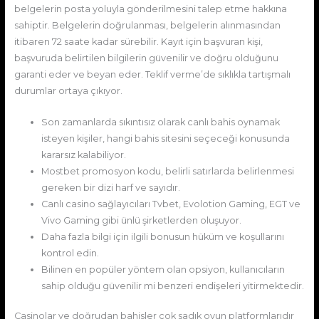
belgelerin posta yoluyla gönderilmesini talep etme hakkına
sahiptir. Belgelerin doğrulanması, belgelerin alınmasından
itibaren 72 saate kadar sürebilir. Kayıt için başvuran kişi,
başvuruda belirtilen bilgilerin güvenilir ve doğru olduğunu
garanti eder ve beyan eder. Teklif verme’de sıklıkla tartışmalı
durumlar ortaya çıkıyor.
Son zamanlarda sıkıntısız olarak canlı bahis oynamak
isteyen kişiler, hangi bahis sitesini seçeceği konusunda
kararsız kalabiliyor.
Mostbet promosyon kodu, belirli satırlarda belirlenmesi
gereken bir dizi harf ve sayıdır.
Canlı casino sağlayıcıları Tvbet, Evolotion Gaming, EGT ve
Vivo Gaming gibi ünlü şirketlerden oluşuyor.
Daha fazla bilgi için ilgili bonusun hüküm ve koşullarını
kontrol edin.
Bilinen en popüler yöntem olan opsiyon, kullanıcıların
sahip olduğu güvenilir mi benzeri endişeleri yitirmektedir.
Casinolar ve doğrudan bahisler çok sadık oyun platformlarıdır