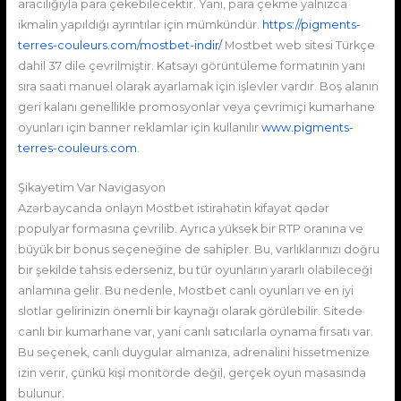
aracılığıyla para çekebilecektir. Yani, para çekme yalnızca
ikmalin yapıldığı ayrıntılar için mümkündür.
https://pigments-
terres-couleurs.com/mostbet-indir/
Mostbet web sitesi Türkçe
dahil 37 dile çevrilmiştir. Katsayı görüntüleme formatının yanı
sıra saati manuel olarak ayarlamak için işlevler vardır. Boş alanın
geri kalanı genellikle promosyonlar veya çevrimiçi kumarhane
oyunları için banner reklamlar için kullanılır
www.pigments-
terres-couleurs.com
.
Şikayetim Var Navigasyon
Azərbaycanda onlayn Mostbet istirahətin kifayət qədər
populyar formasına çevrilib. Ayrıca yüksek bir RTP oranına ve
büyük bir bonus seçeneğine de sahipler. Bu, varlıklarınızı doğru
bir şekilde tahsis ederseniz, bu tür oyunların yararlı olabileceği
anlamına gelir. Bu nedenle, Mostbet canlı oyunları ve en iyi
slotlar gelirinizin önemli bir kaynağı olarak görülebilir. Sitede
canlı bir kumarhane var, yani canlı satıcılarla oynama fırsatı var.
Bu seçenek, canlı duygular almanıza, adrenalini hissetmenize
izin verir, çünkü kişi monitörde değil, gerçek oyun masasında
bulunur.