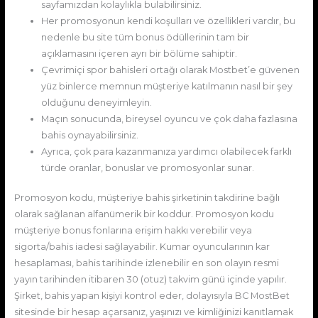
sayfamızdan kolaylıkla bulabilirsiniz.
Her promosyonun kendi koşulları ve özellikleri vardır, bu
nedenle bu site tüm bonus ödüllerinin tam bir
açıklamasını içeren ayrı bir bölüme sahiptir.
Çevrimiçi spor bahisleri ortağı olarak Mostbet’e güvenen
yüz binlerce memnun müşteriye katılmanın nasıl bir şey
olduğunu deneyimleyin.
Maçın sonucunda, bireysel oyuncu ve çok daha fazlasına
bahis oynayabilirsiniz.
Ayrıca, çok para kazanmanıza yardımcı olabilecek farklı
türde oranlar, bonuslar ve promosyonlar sunar.
Promosyon kodu, müşteriye bahis şirketinin takdirine bağlı
olarak sağlanan alfanümerik bir koddur. Promosyon kodu
müşteriye bonus fonlarına erişim hakkı verebilir veya
sigorta/bahis iadesi sağlayabilir. Kumar oyuncularının kar
hesaplaması, bahis tarihinde izlenebilir en son olayın resmi
yayın tarihinden itibaren 30 (otuz) takvim günü içinde yapılır.
Şirket, bahis yapan kişiyi kontrol eder, dolayısıyla BC MostBet
sitesinde bir hesap açarsanız, yaşınızı ve kimliğinizi kanıtlamak