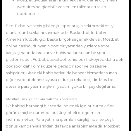
Mostbet uygulamasını indirmek ve yüklemek için resmi
web sitesine gidebilir ve verilen talimatları takip
edebilirsiniz.
Site, futbol ve tenis gibi çeşitli sporlar için sektördeki en iyi
oranlardan bazılarını sunmaktadır. Basketbol, futbol ve
Amerikan futbolu gibi başka birçok seçenek de var. Mostbet
online casino, dünyanın dört bir yanından yüzlerce spor
karşılaşmasında oranlar ve bahis hatları sunan bir spor
platformudur. Futbol, basketbol, tenis, buz hokeyi ve daha pek
çok spor dahil olmak üzere geniş bir spor yelpazesine
sahiptirler. Sitedeki bahis hatları da benzer hizmetler sunan
diğer web sitelerine kıyasla oldukça rekabetçidir. Mostbet
sitesine para yatırma işlemi yaptım çokta bir şey değil ama.
Mostbet Türkiye’de Para Yatırma Yöntemleri
Bir bahisçi herhangi bir sitede indirmek için bu tür teklifler
görürse hiçbir durumda bu tür şüpheli programları
indirmemelidir. Para yatırma işlemleri karşılığında ise çeşitli
bonus kampanyalarından da faydalanılabilmektedir. Mostbet