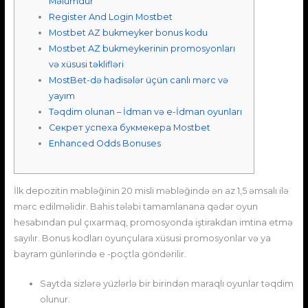
Məlumdur
Register And Login Mostbet
Mostbet AZ bukmeyker bonus kodu
Mostbet AZ bukmeykerinin promosyonları
və xüsusi təklifləri
MostBet-də hadisələr üçün canlı mərc və
yayım
Təqdim olunan – İdman və e-İdman oyunları
Секрет успеха букмекера Mostbet
Enhanced Odds Bonuses
İlk depozitin məbləğinin 20 misli məbləğində ən az 1,5 əmsalı ilə
mərc edilməlidir. Bahis tələbi tamamlanana qədər oyun
hesabından pul çıxarmaq, promosyonda iştirakdan imtina etmə
sayılır. Bonus kodları oyunçulara xüsusi promosyonlar və ya
bayram günlərində e -poçtla göndərilir.
Saytda sizlərə yüzlərlə bir birindən maraqlı oyunlar təqdim
olunur.