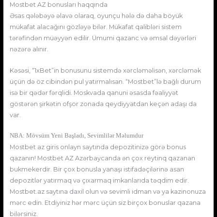
Mostbet AZ bonusları haqqında
Əsas qələbəyə əlavə olaraq, oyunçu hələ də daha böyük
mükafat alacağını gözləyə bilər. Mükafat qalibləri sistem
tərəfindən müəyyən edilir. Ümumi qazanc və əmsal dəyərləri
nəzərə alınır.
Kəsəsi, “1xBet”in bonusunu sistemdə xərcləməlisən, xərcləmək
üçün də öz cibindən pul yatırmalısan. “Mostbet”lə bağlı durum
isə bir qədər fərqlidi. Moskvada qanuni əsasda fəaliyyət
göstərən şirkətin ofşor zonada qeydiyyatdan keçən adaşı da
var.
NBA: Mövsüm Yeni Başladı, Sevimlilər Məlumdur
Mostbet az giris onlayn saytında depozitinizə görə bonus
qazanın! Mostbet AZ Azərbaycanda ən çox reytinq qazanan
bukmekerdir. Bir çox bonusla yanaşı istifadəçilərinə asan
depozitlər yatırmaq və çıxarmaq imkanlarıda təqdim edir.
Mostbet.az saytına daxil olun və sevimli idman və ya kazinonuza
mərc edin. Etdiyiniz hər mərc üçün siz birçox bonuslar qazana
bilərsiniz.