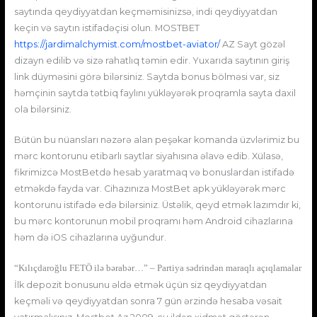
saytında qeydiyyatdan keçməmisinizsə, indi qeydiyyatdan
keçin və saytın istifadəçisi olun. MOSTBET
https://jardimalchymist.com/mostbet-aviator/
AZ Sayt gözəl
dizayn edilib və sizə rahatlıq təmin edir. Yuxarıda saytının giriş
link düyməsini görə bilərsiniz. Saytda bonus bölməsi var, siz
həmçinin saytda tətbiq faylını yükləyərək proqramla sayta daxil
ola bilərsiniz.
Bütün bu nüansları nəzərə alan peşəkar komanda üzvlərimiz bu
mərc kontorunu etibarlı saytlar siyahısına əlavə edib. Xülasə,
fikrimizcə MostBetdə hesab yaratmaq və bonuslardan istifadə
etməkdə fayda var. Cihazınıza MostBet apk yükləyərək mərc
kontorunu istifadə edə bilərsiniz. Üstəlik, qeyd etmək lazımdır ki,
bu mərc kontorunun mobil proqramı həm Android cihazlarına
həm də iOS cihazlarına uyğundur.
“Kılıçdaroğlu FETÖ ilə bərabər…” – Partiya sədrindən maraqlı açıqlamalar
İlk depozit bonusunu əldə etmək üçün siz qeydiyyatdan
keçməli və qeydiyyatdan sonra 7 gün ərzində hesaba vəsait