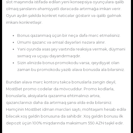
slot maşınında istifadə edilən yeni konsepsiya oyunçulara qalib
olmaq şanslarını əhəmiyyətli dərəcədə artırmağa imkan verir.
Oyun aydın şəkildə konkret nəticələr göstərir və qalib gəlmək
imkanı konkretləşir.
Bonus qazanmaq üçün bir neçə dəfə mərc etməlisiniz.
Ümumi qazanc və əmsal dəyərləri nəzərə alınır.
Yəni oyunda əsas şey vaxtında reaksiya vermək, düyməni
sıxmaq və uçuşu dayandırmaqdır.
Sizin əlinizdə bonus promokodu varsa, qeydiyyat olan
zaman bu promokodu yazıb əlavə bonusda ala bilərsiniz.
Bundan əlavə mərc kontoru təkcə bonuslarla zəngin deyil,
MostBet promo codelar da mövcuddur. Promo kodlarla,
bonuslarla, aksiyalarla qazanma ehtimalınızı artıra,
qazanclarınızı daha da artırmaq şansı əldə edə bilərsiniz.
Həmçinin MostBet idman mərcləri saytı, möhtəşəm hesab edilə
biləcək xoş gəldin bonusuna da sahibdir. Xoş gəldin bonusu ilk
depozit üçün 100% miqdarında maksimum 550 AZN təşkil edir.