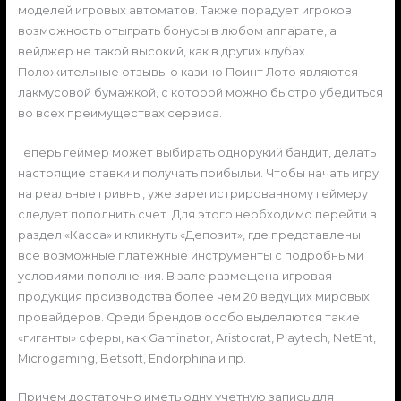
моделей игровых автоматов. Также порадует игроков
возможность отыграть бонусы в любом аппарате, а
вейджер не такой высокий, как в других клубах.
Положительные отзывы о казино Поинт Лото являются
лакмусовой бумажкой, с которой можно быстро убедиться
во всех преимуществах сервиса.
Теперь геймер может выбирать однорукий бандит, делать
настоящие ставки и получать прибыльи. Чтобы начать игру
на реальные гривны, уже зарегистрированному геймеру
следует пополнить счет. Для этого необходимо перейти в
раздел «Касса» и кликнуть «Депозит», где представлены
все возможные платежные инструменты с подробными
условиями пополнения. В зале размещена игровая
продукция производства более чем 20 ведущих мировых
провайдеров. Среди брендов особо выделяются такие
«гиганты» сферы, как Gaminator, Aristocrat, Playtech, NetEnt,
Microgaming, Betsoft, Endorphina и пр.
Причем достаточно иметь одну учетную запись для