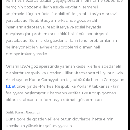
verilməsi nəzərdə tutulan yaşayış binasının birinci mərtəbəsində
həmçinin gözdən əlillərin asudə vaxtlarını səmərəli
keçirmələri üçün müxtəlif səpkili ofislər, reabilitasiya mərkəzi
yaradılacaq. Reabilitasiya mərkəzində gözdən əlil
insanların adaptasiya, reabilitasiya və sosial həyatda
qarşılaşdıqları problemlərin köklü həlli üçün hər bir şərait
yaradılacaq. Son illərdə gözdən əlillərin təhsil problemlərinin
həllinə yönəldilən layihələr bu problemi qismən həll
etməyə imkan yaradıb.
Onların 1397-i göz aparatında yaranan xəstəliklərlə əlaqədar əlil
olanlardır. Respublika Gözdən Əlillər Kitabxanası ci il iyunun 1-də
Azərbaycan Korlar Cəmiyyətinin təşəbbüsü ilə həmin Cəmiyyətin
1xbet
tabeliyində «Mərkəzi Respublika Korlar Kitabxanası» kimi
fəaliyyətə başlamışdır. Kitabxanın vəzifəsi I və II qrup gözdən
əlillərə kitabxana – informasiya xidməti göstərməkdir.
Sidik Kisəsi Xərçəngi
Buna görə də gözdən əlillərə bütün dövrlərdə, hətta elmin,
texnikanın yüksək inkişaf səviyyəsinə