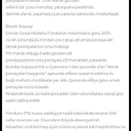
yaxşılaşdırılmasıdır. Uzun illərdir gözdən
əlillərin bir çoxu mənzilsiz, yataqxana şəraitində,
demək olar ki, yaşamaq üçün yararsız sahələrdə məskunlaşıb.
Böyrək Xərçəngi
Dövlət Sosial Müdafiə Fondunun məlumtaına görə, 2013-
cü ilin sonunda 24 mindən çox I qrup əlil əmək pensiya alır.
Əmək pensiyalarının orta məbləği
170 manat olduğu halda gözdən əlil
pensiyaçılarının orta pensiyası 251 manatdan yüksəkdir.
Bundan başqa 2006-cı il yanvarın 1-dən qüvvədə olan “Əmək
pensiyaları haqqında” qanunda əlillərin sosial müdafiəsi ilə
bağlı mühüm müddəalar yer alıb. Qanunda əlilliyə görə əmək
pensiyası növü xüsusilə
fərqləndirilərək, bu kateqoriyadan olan vətəndaşlara xüsusi güz
əştlər tətbiq edilib.
Fondunu 7712 nüsxə ədəbiyyat təşkil edən kitabxananın 1061
nəfər oxucusu var. Oxucuların böyük əksəriyyətinin
kassetləri oxutdurmaq üçün xüsusi və yaxud adi maqnitofonu va