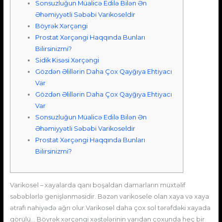
Sonsuzluğun Müalicə Edilə Bilən Ən
Əhəmiyyətli Səbəbi Varikoseldir
Böyrək Xərçəngi
Prostat Xərçəngi Haqqında Bunları
Bilirsinizmi?
Sidik Kisəsi Xərçəngi
Gözdən Əlillərin Daha Çox Qayğıya Ehtiyacı
Var
Gözdən Əlillərin Daha Çox Qayğıya Ehtiyacı
Var
Sonsuzluğun Müalicə Edilə Bilən Ən
Əhəmiyyətli Səbəbi Varikoseldir
Prostat Xərçəngi Haqqında Bunları
Bilirsinizmi?
Varikosel – xayalarda qanı boşaldan damarların müxtəlif
səbəblərlə genişlənməsidir. Bəzən varikosele olan xaya və xaya
ətrafı nahiyədə ağrı olur.Varikosel daha çox sol tərəfdəki xayada
görülü… Böyrək xərçəngi xəstələrinin yarıdan çoxunda heç bir