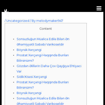
Skip
to
content
/
Uncategorized
/ By
melodymaker947
Content
Sonsuzluğun Müalicə Edilə Bilən Ən
Əhəmiyyətli Səbəbi Varikoseldir
Böyrək Xərçəngi
Prostat Xərçəngi Haqqında Bunları
Bilirsinizmi?
Gözdən Əlillərin Daha Çox Qayğıya Ehtiyacı
Var
Sidik Kisəsi Xərçəngi
Prostat Xərçəngi Haqqında Bunları
Bilirsinizmi?
Böyrək Xərçəngi
Sonsuzluğun Müalicə Edilə Bilən Ən
Əhəmiyyətli Səbəbi Varikoseldir