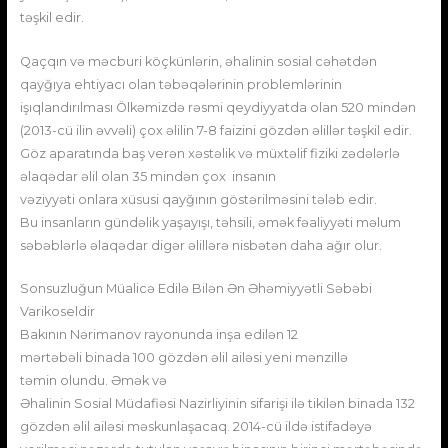
təşkil edir.
Qaçqın və məcburi köçkünlərin, əhalinin sosial cəhətdən
qayğıya ehtiyacı olan təbəqələrinin problemlərinin
işıqlandırılması Ölkəmizdə rəsmi qeydiyyatda olan 520 mindən
(2013-cü ilin əvvəli) çox əlilin 7-8 faizini gözdən əlillər təşkil edir.
Göz aparatında baş verən xəstəlik və müxtəlif fiziki zədələrlə
əlaqədar əlil olan 35 mindən çox insanın
vəziyyəti onlara xüsusi qayğının göstərilməsini tələb edir.
Bu insanların gündəlik yaşayışı, təhsili, əmək fəaliyyəti məlum
səbəblərlə əlaqədar digər əlillərə nisbətən daha ağır olur.
Sonsuzluğun Müalicə Edilə Bilən Ən Əhəmiyyətli Səbəbi
Varikoseldir
Bakının Nərimanov rayonunda inşa edilən 12
mərtəbəli binada 100 gözdən əlil ailəsi yeni mənzillə
təmin olundu. Əmək və
Əhalinin Sosial Müdafiəsi Nazirliyinin sifarişi ilə tikilən binada 132
gözdən əlil ailəsi məskunlaşacaq. 2014-cü ildə istifadəyə