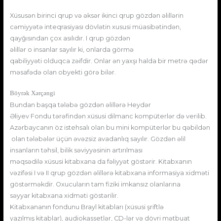
Xüsusən birinci qrup və əksər ikinci qrup gözdən əlillərin
cəmiyyətə inteqrasiyası dövlətin xususi müasibətindən,
qayğısından çox asılıdır. I qrup gözdən
əlillər o insanlar sayılır ki, onlarda görmə
qabiliyyəti olduqca zəifdir. Onlar ən yaxşı halda bir metrə qədər
məsafədə olan obyekti görə bilər.
Böyrək Xərçəngi
Bundan başqa tələbə gözdən əlillərə Heydər
Əliyev Fondu tərəfindən xüsusi dilmanc kompüterlər də verilib.
Azərbaycanın öz istehsalı olan bu mini kompüterlər bu qəbildən
olan tələbələr üçün əvəzsiz avadanlıq sayılır. Gözdən əlil
insanların təhsil, bilik səviyyəsinin artırılması
məqsədilə xüsusi kitabxana da fəliyyət göstərir. Kitabxanın
vəzifəsi I və II qrup gözdən əlillərə kitabxana informasiya xidməti
göstərməkdir. Oxucuların tam fiziki imkansız olanlarına
səyyar kitabxana xidməti göstərilir.
Kitabxananın fondunu Brayl kitabları (xüsusi şriftlə
yazılmış kitablar), audiokassetlər, CD-lər və dövri mətbuat