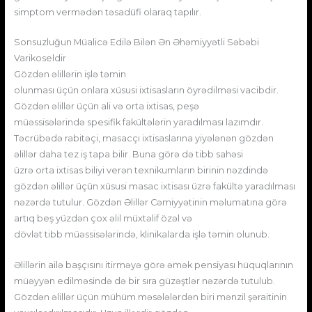
simptom vermədən təsadüfi olaraq tapılır.
Sonsuzluğun Müalicə Edilə Bilən Ən Əhəmiyyətli Səbəbi
Varikoseldir
Gözdən əlillərin işlə təmin
olunması üçün onlara xüsusi ixtisasların öyrədilməsi vacibdir.
Gözdən əlillər üçün ali və orta ixtisas, peşə
müəssisələrində spesifik fakültələrin yaradılması lazımdır.
Təcrübədə rabitəçi, masacçı ixtisaslarına yiyələnən gözdən
əlillər daha tez iş tapa bilir. Buna görə də tibb sahəsi
üzrə orta ixtisas biliyi verən texnikumların birinin nəzdində
gözdən əlillər üçün xüsusi masac ixtisası üzrə fakültə yaradılması
nəzərdə tutulur. Gözdən Əlillər Cəmiyyətinin məlumatına görə
artıq beş yüzdən çox əlil müxtəlif özəl və
dövlət tibb müəssisələrində, klinikalarda işlə təmin olunub.
Əlillərin ailə başçısını itirməyə görə əmək pensiyası hüquqlarının
müəyyən edilməsində də bir sıra güzəştlər nəzərdə tutulub.
Gözdən əlillər üçün mühüm məsələlərdən biri mənzil şəraitinin