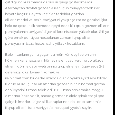
çatdığı indiki zamanda da xüsusi qayğı göstərilməlidir.
Azərbaycan dövləti gözdən əlillər üçün müəyyən tədbirlər
həyata keçirir. Həyata keçirilən tədbirlər gözdən
əlillərin maddi və sosial vəziyyətini yaxşılaşdırsa da görüləsi işlər
hələ də çoxdur. İlk növbədə qeyd edək ki, I qrup gözdən əlillərin
pensiyalarının səviyyəsi digər əlillərə nisbətən yüksək olur. Əlilliyə
görə əmək pensiyası hesablanan zaman I qrup əlillərin
pensiyasının baza hissəsi daha yüksək hesablanır.
Belə insanların yalnız yaşaması mümkün deyil və onların
hökmən kənar şəxslərin köməyinə ehtiyacı var. II qrup gözdən
əlillərin görmə qabiliyyəti birinci qrup əlillərlə müqayisədə 2-3
dəfə yaxşı olur. Eynəyin köməkliyi
ilə bir metrdən bir qədər uzaqda olan obyekti ayırd edə bilirlər.
III qrup əlillik üçünsə ən azından gözdən birinin normal görmə
qabiliyyətini itirməsi tələb edilir. Bu insanların əməklə məşğul
olmasına icazə verilir, ancaq görmənin aktiv iştirak etdiyi işdə
çalışa bilməzlər. Digər əlillik qruplarında da I qrup tamamilə,
II qrup əlillərin isə əksəriyyəti əmək qabiliyyətsiz sayılır.