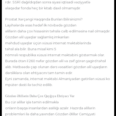
rdır. SSRİ dağıldıqdan sonra siyasi iqtisadi vəziyyətlə
əlaqədar fonda heç bir kitab daxil olmamışdır.
Prostat Xərçəngi Haqqında Bunları Bilirsinizmi?
Layihələrdə əsas hədəf ilk növbədə gözdən
əlillərin daha çox hissəsinin təhsilə cəlb edilməsinə nail olmaqdır.
Gözdən əlil uşaqlar sağlamlıq imkanları
məhdud uşaqlar üçün xüsusi internat məktəblərində
təhsil ala bilir. Buna misal kimi 5
nömrəli respublika xüsusi internat məktəbini göstərmək olar.
Burada ötən il 260 nəfər gözdən əlil və zəif görən şagird təhsil
alıb. Mətbəədə çap olunan dərs vəsaitləri gözdən əlil uşaqların
dərsliklərə olan ehtiyacını tam təmin edir.
Eyni zamanda, internat məktəbi Almaniyadan gətirilən xüsusi ko
mpüter dəsti ilə təchiz edilib.
Gözdən Əlillərin Daha Çox Qayğıya Ehtiyacı Var
Bu cür əlillər işlə təmin edilməklə
onların başqa insanlardan asılılığı azalır. Hazırda əlillərin
problemləri ilə daha yaxından Gözdən Əlillər Cəmiyyəti