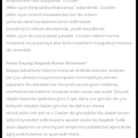
kitabxananın adı dəyişdirilib “Gözdən
Əlillər üçün Respublika kitabxanası” adlandırılıb. Gözdən
əlillər üçün önəmli məsələlərdən biri də onların
şəhərdə rahat hərəkətinin təmin edilməsidir.
[newline]Yol infrastrukturlarında, yeraltı keçidlərdə
əlillər üçün də xüsusi şərait yaradılır. Gözdən əlillərin hamısı
müavinət və ya pensiya alsa da bu insanların məşğulluq məsələsi
də önəmlidir.
Prostat Xərçəngi Haqqında Bunları Bilirsinizmi?
Başqa səbəblərlə həkimə müraciət etdikdə,istənilən analizler
(ən çox ultrasəs müayinə komputer tomoqrafiya) zamanı
aşkarlanır.Bu sebeble her il böyrek xerçenginin irelilemiş
merhelesinde hekime müraciet eden xeste sayı azalır. Böyrək
daşları kişilərdə qadınlara görə 3 qat daha çox görülür.Ən çox
kalsiyum oksalat daşları görülsə də,daha az olaraq
strüvit,sistin,ürik asit ve s. Daşları da görüləbilər.Bu daşlar bəzən
sidiyi böyrekden sidik kisəsinə aparan axara da düşəbilir.Sidik
axarı daşlarının ən əhəmiyyətli simptomu şiddətli bel ağrısı (kolik
ağrı),ürək bulantısı ve qusmadır.Mütlə…