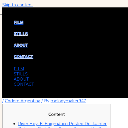
Skip to content
Menu
FILM
STILLS
ABOUT
CONTACT
FILM
STILLS
ABOUT
CONTACT
/
Codere Argentina
/ By
melodymaker947
Content
River Hoy: El Enigmático Posteo De Juanfer