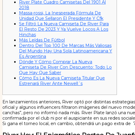
River Plate Cuadro Camisetas Del 1901 Al
2018
Massa-rossi, La Inesperada Fórmula De
Unidad Que Sellaron El Presidente Y Cfk
Se Filtró La Nueva Camiseta De River Para
El Resto De 2023 Y Ya Vuelve Locos A Los
Hinchas
Más Leídas De Fútbol
Dentro Del Top 100 De Marcas Más Valiosas
Del Mundo Hay Una Sola Latinoamericana Y
Es Argentina
Dónde Y Cómo Comprar La Nueva
Camiseta De River Con Descuento: Todo Lo
Que Hay Que Saber
Cómo Es La Nueva Camiseta Titular Que
Estrenará River Ante Newell´s
En lanzamientos anteriores, River optó por distintas estrategia
oficial y algunos influencers filtraron imágenes del nuevo modelo
canchas”, pero no informó nada más. River Plate lanzó una nueva
confirmada por el club ni por el auspiciante en sus redes socia
Si gana el torneo local, en cambio, obtendrá un pago extra de 7