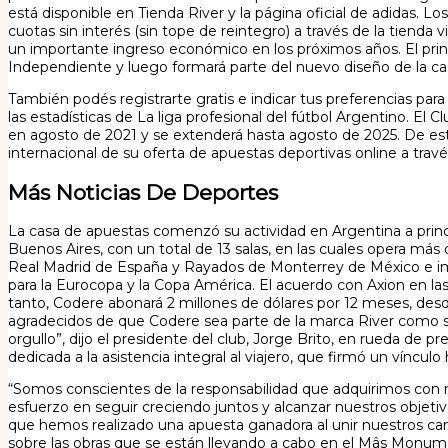
está disponible en Tienda River y la página oficial de adidas.
cuotas sin interés (sin tope de reintegro) a través de la tienda
un importante ingreso económico en los próximos años. El princi
Independiente y luego formará parte del nuevo diseño de la c
También podés registrarte gratis e indicar tus preferencias par
las estadísticas de La liga profesional del fútbol Argentino. E
en agosto de 2021 y se extenderá hasta agosto de 2025. De est
internacional de su oferta de apuestas deportivas online a trav
Más Noticias De Deportes
La casa de apuestas comenzó su actividad en Argentina a princi
Buenos Aires, con un total de 13 salas, en las cuales opera má
Real Madrid de España y Rayados de Monterrey de México e imp
para la Eurocopa y la Copa América. El acuerdo con Axion en las
tanto, Codere abonará 2 millones de dólares por 12 meses, desde
agradecidos de que Codere sea parte de la marca River como sp
orgullo”, dijo el presidente del club, Jorge Brito, en rueda de
dedicada a la asistencia integral al viajero, que firmó un víncul
“Somos conscientes de la responsabilidad que adquirimos con n
esfuerzo en seguir creciendo juntos y alcanzar nuestros objet
que hemos realizado una apuesta ganadora al unir nuestros ca
sobre las obras que se están llevando a cabo en el Mâs Monum