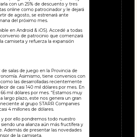
rarla con un 25% de descuento y tres
stas online como patrocinador y le dejará
rtir de agosto, se estrenará ante
emana del próximo mes.
onible en Android & iOS). Accedé a todas
 un convenio de patrocinio que comenzará
la camiseta y refuerza la expansión
 de salas de juego en la Provincia de
stronomía. Asimismo, tiene convenios con
, como las desarrolladas recientemente
ecir de casi 140 mil dólares por mes. En
a 166 mil dólares por mes. “Estamos muy
 largo plazo, este nos genera un gran
perteneciente al grupo STARR Companies
casi 4 millones de dólares.
r y por ello pondremos todo nuestro
siendo una alianza aún más fructífera y
re. Además de presentar las novedades
sor de la camiseta.