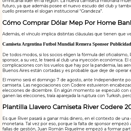
omnicanal líder en la región. La nueva camiseta millonaria mue
futuro, ya que además posee el nuevo escudo del club y también 
cuello presenta el slogan institucional “Grandeza”.
Cómo Comprar Dólar Mep Por Home Ban
Además, el vínculo implica distintas cláusulas que tienen que v
Camiseta Argentina Futbol Mundial Remera Sponsor Publicida
De todos modos, si los socios eligen la fórmula del oficialismo
sponsor, a su vez, le traerá al club una inyección económica. E
complicaciones con los vuelos que hay por la pandemia, las ae
Buenos Aires están cortadas y es probable que deje de operar e
El mismo será el domingo 7 de agosto, ante Independiente por la
camiseta. Las negociaciones con Codere estuvieron encabezadas 
elecciones de diciembre. En algún momento se especuló con que
ganen las elecciones, traía aparejada la ruptura con Turkish, per
Plantilla Llavero Camiseta River Codere 
Es que River pasará a ganar más dinero, en el contexto de una di
monetaria. Tal vez por eso, porque la falta de sponsor empezó 
fallas de gestión, Juan Román Riquelme empezó a formar parte