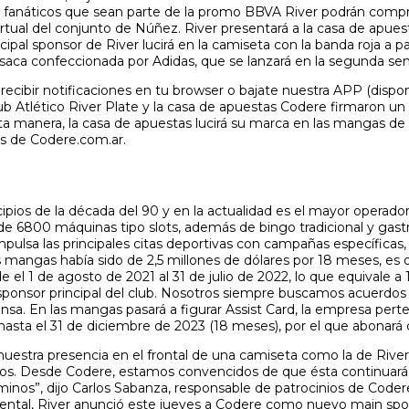
 Los fanáticos que sean parte de la promo BBVA River podrán comp
 virtual del conjunto de Núñez. River presentará a la casa de apue
pal sponsor de River lucirá en la camiseta con la banda roja a pa
asaca confeccionada por Adidas, que se lanzará en la segunda s
a recibir notificaciones en tu browser o bajate nuestra APP (disp
l Club Atlético River Plate y la casa de apuestas Codere firmaron
a manera, la casa de apuestas lucirá su marca en las mangas de 
és de Codere.com.ar.
pios de la década del 90 y en la actualidad es el mayor operador
s de 6800 máquinas tipo slots, además de bingo tradicional y ga
ulsa las principales citas deportivas con campañas específicas
 mangas había sido de 2,5 millones de dólares por 18 meses, es d
 el 1 de agosto de 2021 al 31 de julio de 2022, lo que equivale 
onsor principal del club. Nosotros siempre buscamos acuerdos a
 prensa. En las mangas pasará a figurar Assist Card, la empresa 
o hasta el 31 de diciembre de 2023 (18 meses), por el que abonará 
uestra presencia en el frontal de una camiseta como la de Rive
ivos. Desde Codere, estamos convencidos de que ésta continuará 
minos”, dijo Carlos Sabanza, responsable de patrocinios de Code
ental, River anunció este jueves a Codere como nuevo main spon