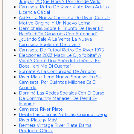
Juegan, A Qué Hora Y Por Dónde Verlo
Camiseta Retro De River Plate Para Adulto
Licencia Oficial
Así Es La Nueva Camiseta De River, Con Un
Motivo Original Y Un Nuevo Lema
Demichelis, Sobre El Triunfo De River En
Banfield: “lo Ganamos Con Autoridad”
¿cuándo Sale A La Venta La Nueva
Camiseta Suplente De River?
Camiseta De Futbol Retro De River 1975
Elecciones 2023 Macri Le Dijo “pibita” A
Vidal Y Contó Una Anécdota Inédita En
Boca: “ahí Me Di Cuenta”
Sumate A La Comunidad De Ámbito
River Plate Tiene Nuevo Sponsor En Su
Camiseta: Por Cuántos Millones Es El
Acuerdo
Dominá Las Redes Sociales Con El Curso
De Community Manager De Perfil E-
learning
Camiseta River Plate
Recibí Las Últimas Noticias, Cúando Juega
River Plate ¡y Más!
Remera Vintage River Plate Dama
Producto Oficial