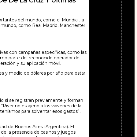
De De La Cruz Y Últimas
portantes del mundo, como el Mundial, la
el mundo, como Real Madrid, Manchester
rtivas con campañas específicas, como las
omo parte del reconocido operador de
ración y su aplicación móvil.
nes y medio de dólares por año para estar
ado si se registran previamente y forman
“River no es ajeno a los vaivenes de la
teníamos para solventar esos gastos”,
ad de Buenos Aires (Argentina). El
de la presencia de casinos y juegos