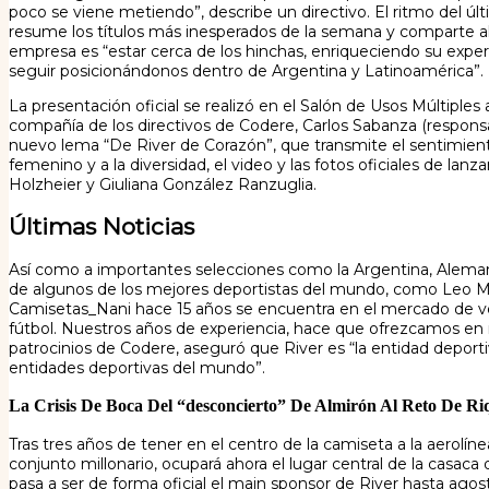
poco se viene metiendo”, describe un directivo. El ritmo del 
resume los títulos más inesperados de la semana y comparte alg
empresa es “estar cerca de los hinchas, enriqueciendo su exp
seguir posicionándonos dentro de Argentina y Latinoamérica”.
La presentación oficial se realizó en el Salón de Usos Múltiple
compañía de los directivos de Codere, Carlos Sabanza (responsab
nuevo lema “De River de Corazón”, que transmite el sentimiento
femenino y a la diversidad, el video y las fotos oficiales de la
Holzheier y Giuliana González Ranzuglia.
Últimas Noticias
Así como a importantes selecciones como la Argentina, Alemania
de algunos de los mejores deportistas del mundo, como Leo Mes
Camisetas_Nani hace 15 años se encuentra en el mercado de ve
fútbol. Nuestros años de experiencia, hace que ofrezcamos en nu
patrocinios de Codere, aseguró que River es “la entidad deport
entidades deportivas del mundo”.
La Crisis De Boca Del “desconcierto” De Almirón Al Reto De R
Tras tres años de tener en el centro de la camiseta a la aerol
conjunto millonario, ocupará ahora el lugar central de la casa
pasa a ser de forma oficial el main sponsor de River hasta agost