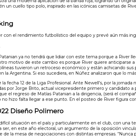
stra una moderna aplicación de la banda roja, logrando un origi
un cuello tipo polo, inspirado en las icónicas camisetas de River 
king
er con el rendimiento futbolístico del equipo y prevé aún más ing
d
, Patanian ya no tendrá que lidiar con este tema porque a River 
l otro motivo de este cambio es porque River quiere anticiparse a
rolíneas tuvieron un retroceso económico y están achicando sus 
n la Argentina. Si eso sucediera, en Núñez analizaron que lo más
 fecha 12 de la Liga Profesional. Ante Newell’s, por la jornada n
por Jorge Brito, actual vicepresidente primero y candidato a pr
 el regreso de Matías Patanian a la dirigencia, (será el compañ
o no hizo falta llegar a ese punto. En el posteo de River figura c
2022 Diseño Polimero
fícil situación en el país y particularmente en el club, con una 
a ser, en este año electoral, un argumento de la oposición vincul
 de la mesa de negociaciones con distintas empresas. “Nunca pa