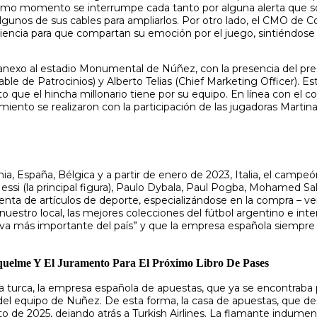
último momento se interrumpe cada tanto por alguna alerta que s
unos de sus cables para ampliarlos. Por otro lado, el CMO de Co
eriencia para que compartan su emoción por el juego, sintiénd
s anexo al estadio Monumental de Núñez, con la presencia del pre
le de Patrocinios) y Alberto Telias (Chief Marketing Officer). E
 que el hincha millonario tiene por su equipo. En línea con el c
nzamiento se realizaron con la participación de las jugadoras Mart
, España, Bélgica y a partir de enero de 2023, Italia, el campeó
si (la principal figura), Paulo Dybala, Paul Pogba, Mohamed Sa
nta de artículos de deporte, especializándose en la compra – v
estro local, las mejores colecciones del fútbol argentino e inte
iva más importante del país” y que la empresa española siempre 
iquelme Y El Juramento Para El Próximo Libro De Pases
ínea turca, la empresa española de apuestas, que ya se encontrab
ca del equipo de Nuñez. De esta forma, la casa de apuestas, que 
o de 2025, dejando atrás a Turkish Airlines. La flamante indumentar