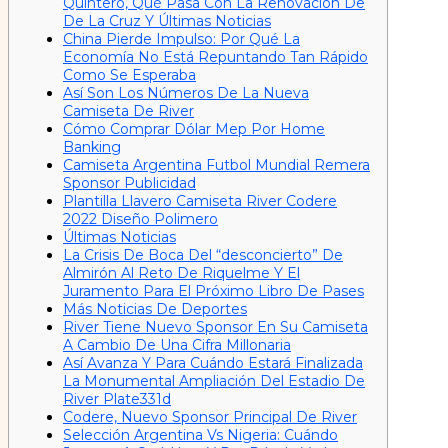
Quintero, Qué Pasa Con La Renovación De
De La Cruz Y Últimas Noticias
China Pierde Impulso: Por Qué La
Economía No Está Repuntando Tan Rápido
Como Se Esperaba
Así Son Los Números De La Nueva
Camiseta De River
Cómo Comprar Dólar Mep Por Home
Banking
Camiseta Argentina Futbol Mundial Remera
Sponsor Publicidad
Plantilla Llavero Camiseta River Codere
2022 Diseño Polimero
Últimas Noticias
La Crisis De Boca Del “desconcierto” De
Almirón Al Reto De Riquelme Y El
Juramento Para El Próximo Libro De Pases
Más Noticias De Deportes
River Tiene Nuevo Sponsor En Su Camiseta
A Cambio De Una Cifra Millonaria
Así Avanza Y Para Cuándo Estará Finalizada
La Monumental Ampliación Del Estadio De
River Plate331d
Codere, Nuevo Sponsor Principal De River
Selección Argentina Vs Nigeria: Cuándo