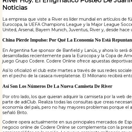
River Hoy: El Enigmático Posteo De Juan
Noticias
La empresa que viste a River es líder mundial en artículos de f
Eurocopa, la UEFA Champions League y la Major League Soccer
United, Arsenal, Bayern Munich, Juventus, River y, desde hac
China Pierde Impulso: Por Qué La Economía No Está Repunta
En Argentina fue sponsor de Banfield y Lanús, y ahora lo será 
desarrolladas recientemente para la Eurocopa y la Copa de Am
juego Grupo Codere. Codere Online ofrece apuestas deportivas y
Así lo oficializó el club este martes a través de sus redes soci
en el pecho de la casaca riverplatense. El Millonario recibirá ent
Así Son Los Números De La Nueva Camiseta De River
Por otro lado, los que quieran adquirir la camiseta por la web 
parte de adiClub. Realiza todas las consultas que creas necesari
economía del país, pero no hay mayores problemas porque el a
señaló Brito.
Codere opera actualmente en sus principales mercados de Espa
negocio online de Codere Online se complementa con la presenc