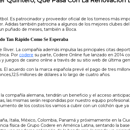
fer Quintero, Qué Pasa Con La Renovación 
útbol. Es patrocinador y proveedor oficial de los torneos más im
. Adidas también patrocina a algunos de los mejores clubes d
e un puñado de meses, también a Boca.
ndo Tan Rápido Como Se Esperaba
de River. La compañía además impulsa las principales citas depo
érica. Por
codere
su parte, Codere Online fue lanzado en 2014 c
 juegos de casino online a través de su sitio web de última gene
ales. El acuerdo con la marca española prevé el pago de tres millo
onces,12.5 millones de dólares a lo largo de cuatro años.
de la compañía alemana, tendrán un beneficio y el acceso anticip
as, las mismas serán respondidas por nuestro equipo profesional. 
umento de los costos los vamos a cubrir con un colchón que ya 
ña, Italia, México, Colombia, Panamá y próximamente en la Ciud
ia física de Grupo Codere en América Latina, sentando la base 