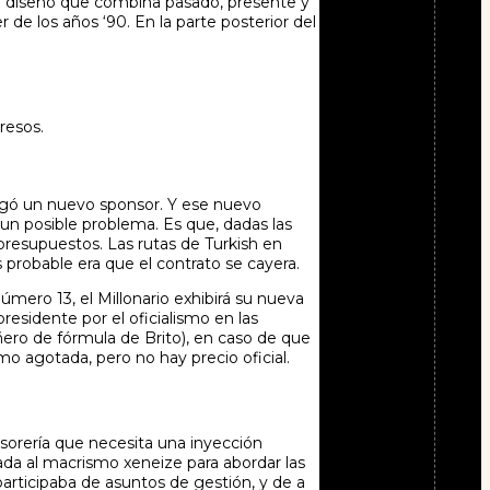
nal diseño que combina pasado, presente y
de los años ‘90. En la parte posterior del
resos.
llegó un nuevo sponsor. Y ese nuevo
 un posible problema. Es que, dadas las
presupuestos. Las rutas de Turkish en
 probable era que el contrato se cayera.
úmero 13, el Millonario exhibirá su nueva
esidente por el oficialismo en las
ero de fórmula de Brito), en caso de que
omo agotada, pero no hay precio oficial.
tesorería que necesita una inyección
ada al macrismo xeneize para abordar las
rticipaba de asuntos de gestión, y de a