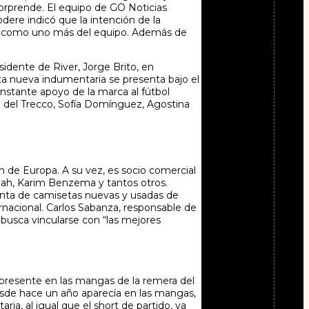
orprende. El equipo de GO Noticias
dere indicó que la intención de la
ose como uno más del equipo. Además de
sidente de River, Jorge Brito, en
sta nueva indumentaria se presenta bajo el
onstante apoyo de la marca al fútbol
ina del Trecco, Sofía Domínguez, Agostina
n de Europa. A su vez, es socio comercial
lah, Karim Benzema y tantos otros.
enta de camisetas nuevas y usadas de
rnacional. Carlos Sabanza, responsable de
busca vincularse con “las mejores
a presente en las mangas de la remera del
desde hace un año aparecía en las mangas,
ia, al igual que el short de partido, ya