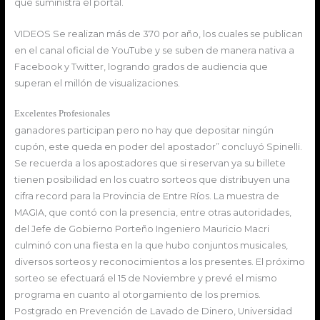
que suministra el portal.
VIDEOS Se realizan más de 370 por año, los cuales se publican
en el canal oficial de YouTube y se suben de manera nativa a
Facebook y Twitter, logrando grados de audiencia que
superan el millón de visualizaciones.
Excelentes Profesionales
ganadores participan pero no hay que depositar ningún
cupón, este queda en poder del apostador” concluyó Spinelli.
Se recuerda a los apostadores que si reservan ya su billete
tienen posibilidad en los cuatro sorteos que distribuyen una
cifra record para la Provincia de Entre Ríos. La muestra de
MAGIA, que contó con la presencia, entre otras autoridades,
del Jefe de Gobierno Porteño Ingeniero Mauricio Macri
culminó con una fiesta en la que hubo conjuntos musicales,
diversos sorteos y reconocimientos a los presentes. El próximo
sorteo se efectuará el 15 de Noviembre y prevé el mismo
programa en cuanto al otorgamiento de los premios.
Postgrado en Prevención de Lavado de Dinero, Universidad