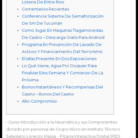
Loteria De Entre Rios
Comentarios Recientes
Conferencia Sistema De Semaforización
De Sm De Tucumán
Como Jugar En Maquinas Tragamonedas
De Casino – Descarga Gratis Para Android
Programa En Prevención De Lavado De
Activos Y Financiamiento Del Terrorismo
El Iafas Presente En Dos Exposiciones
Lo Qué Viene, Agua Por Doquier Para
Finalizar Esta Semana Y Comienzo De La
Próxima
Bonos Instantáneos Y Recompensas Del
Casino – Bonos Del Casino
Alto Compromiso
• Curso Introducción a la Neumática y sus Componentes
dictado por personal de Grupo Micro en Instituto Técnico
Salesiano Lorenzo Massa. • Pizarra Interactiva Digital (PID);