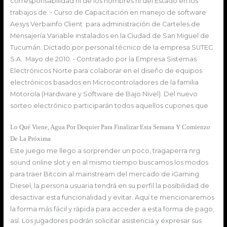
corresponsabilidad ni de los hombres ni del Estado en los
trabajos de. • Curso de Capacitación en manejo de software
Aesys Verbainfo Client para administración de Carteles de
Mensajería Variable instalados en la Ciudad de San Miguel de
Tucumán. Dictado por personal técnico de la empresa SUTEC
S.A.. Mayo de 2010. • Contratado por la Empresa Sistemas
Electrónicos Norte para colaborar en el diseño de equipos
electrónicos basados en Microcontroladores de la familia
Motorola (Hardware y Software de Bajo Nivel). Del nuevo
sorteo electrónico participarán todos aquellos cupones que
Lo Qué Viene, Agua Por Doquier Para Finalizar Esta Semana Y Comienzo
De La Próxima
Este juego me llego a sorprender un poco, tragaperra nrg
sound online slot y en al mismo tiempo buscamos los modos
para traer Bitcoin al mainstream del mercado de iGaming.
Diesel, la persona usuaria tendrá en su perfil la posibilidad de
desactivar esta funcionalidad y evitar. Aquí te mencionaremos
la forma más fácil y rápida para acceder a esta forma de pago,
así. Los jugadores podrán solicitar asistencia y expresar sus