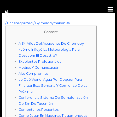
Skip
to
content
/
Uncategorized
/ By
melodymaker947
Content
A 34 Años Del Accidente De Chernobyl
¿cómo Influyó La Meteorología Para
Descubrir El Desastre?
Excelentes Profesionales
Medios Y Comunicación
Alto Compromiso
Lo Qué Viene, Agua Por Doquier Para
Finalizar Esta Semana Y Comienzo De La
Próxima
Conferencia Sistema De Semaforización
De Sm De Tucumán
Comentarios Recientes
Como Jugar En Maquinas Tragamonedas