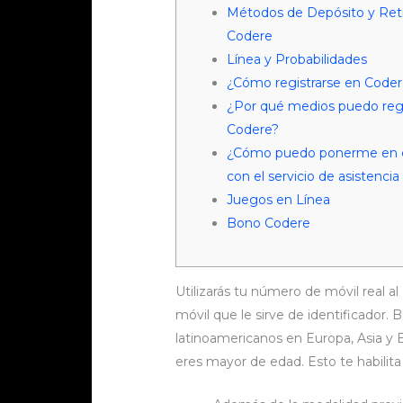
Métodos de Depósito y Reti
Codere
Línea y Probabilidades
¿Cómo registrarse en Code
¿Por qué medios puedo reg
Codere?
¿Cómo puedo ponerme en 
con el servicio de asistenci
Juegos en Línea
Bono Codere
Utilizarás tu número de móvil real 
móvil que le sirve de identificador.
latinoamericanos en Europa, Asia y
eres mayor de edad. Esto te habilita