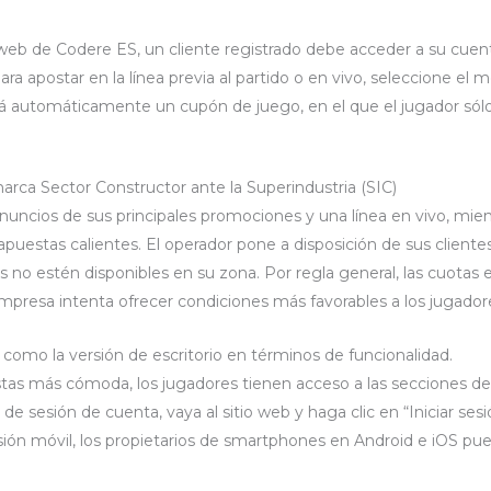
o web de Codere ES, un cliente registrado debe acceder a su cuent
ra apostar en la línea previa al partido o en vivo, seleccione el 
á automáticamente un cupón de juego, en el que el jugador sólo
arca Sector Constructor ante la Superindustria (SIC)
nuncios de sus principales promociones y una línea en vivo, mien
 apuestas calientes. El operador pone a disposición de sus clie
s no estén disponibles en su zona. Por regla general, las cuotas
empresa intenta ofrecer condiciones más favorables a los jugador
 como la versión de escritorio en términos de funcionalidad.
tas más cómoda, los jugadores tienen acceso a las secciones de r
o de sesión de cuenta, vaya al sitio web y haga clic en “Iniciar sesi
ón móvil, los propietarios de smartphones en Android e iOS puede