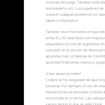
moneda del juego. También está dis
real brasileño, etc. Los jugadores de
resolver cualquier problema con rapi
rápido e informativo.
También es el momento en que eleg
entre 8 y 20 caracteres con mayúscu
seguridad a la hora de registrarse 
colocado en la sección de datos per
apuestas más completas de Colombia
apuestas financieras, casinos y jueg
¿Cómo apostar en Codere?
Codere se ha asegurado de que los 
personal. Por ejemplo, el uso de una
transacciones se procesan a través 
reconocida en el sector. Las categorí
juegos según lo que se seleccione.