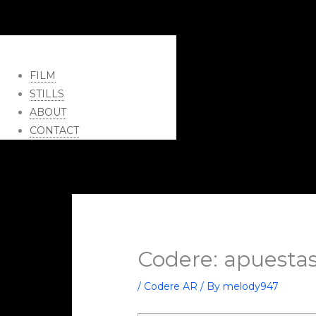
content
FILM
STILLS
ABOUT
CONTACT
Codere: apuesta
/
Codere AR
/ By
melody947