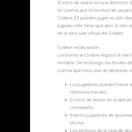
El inicio de sesión es una dirección 
en cuenta que el nombre de usuario 
Codere ES pueden jugar no sólo desd
jugador sólo tiene que abrir el siti
en el sitio web oficial del Codere.
Codere iniciar sesión
Los bonos al Codere registro le dan 
rentable. Sin embargo, los fondos d
cuenta que esta casa de apuestas o
Los jugadores pueden hacer ap
teléfonos móviles.
El inicio de sesión en la apli
contraseña.
Para los jugadores de apuestas
oficina.
Los servicios de la casa de a