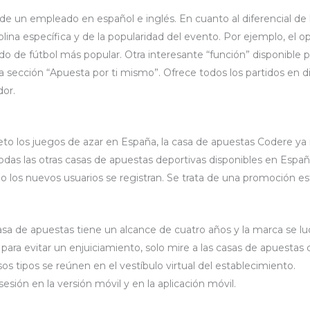
de un empleado en español e inglés. En cuanto al diferencial de 
plina específica y de la popularidad del evento. Por ejemplo, el 
do de fútbol más popular. Otra interesante “función” disponible 
a sección “Apuesta por ti mismo”. Ofrece todos los partidos en di
dor.
reto los juegos de azar en España, la casa de apuestas Codere ya
das las otras casas de apuestas deportivas disponibles en España
los nuevos usuarios se registran. Se trata de una promoción est
casa de apuestas tiene un alcance de cuatro años y la marca se lu
para evitar un enjuiciamiento, solo mire a las casas de apuestas 
s tipos se reúnen en el vestíbulo virtual del establecimiento.
esión en la versión móvil y en la aplicación móvil.