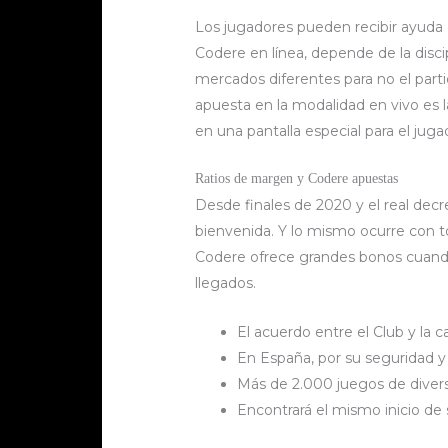
Los jugadores pueden recibir ayuda 
Codere en línea, depende de la disci
mercados diferentes para no el parti
apuesta en la modalidad en vivo es l
en una pantalla especial para el juga
Ratios de margen y Codere apuestas
Desde finales de 2020 y el real dec
bienvenida. Y lo mismo ocurre con to
Codere ofrece grandes bonos cuando 
llegados.
El acuerdo entre el Club y la 
En España, por su seguridad y 
Más de 2.000 juegos de diverso
Encontrará el mismo inicio de s