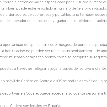
de correo electrónico válida especificada por el usuario durante 
también puede estar vinculado al número de teléfono indicado. 
e ordenadores de sobremesa y portátiles, sino también desde sus
o web del operador en cualquier navegador de su teléfono o tableta
la oportunidad de apostar sin correr riesgos, de ponerse a prueb
e la bonificación no pueden ser retirados inmediatamente sin ap
frece muchas ventajas tan pronto como se completa su registro
uestas a través de Telegram, jugar a través del software cliente
cación móvil de Codere en Android e iOS se realiza a través de un
 deportivas en Codere, puede acceder a su cuenta personal a tra
puestas Codere son legales en España.