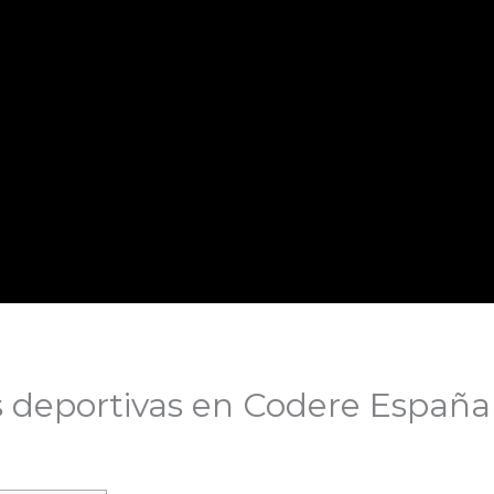
s deportivas en Codere España