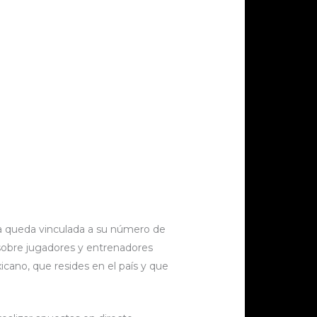
ta queda vinculada a su número de
n sobre jugadores y entrenadores
ano, que resides en el país y que