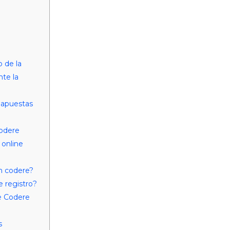
o de la
nte la
 apuestas
Codere
 online
n codere?
 registro?
de Codere
s