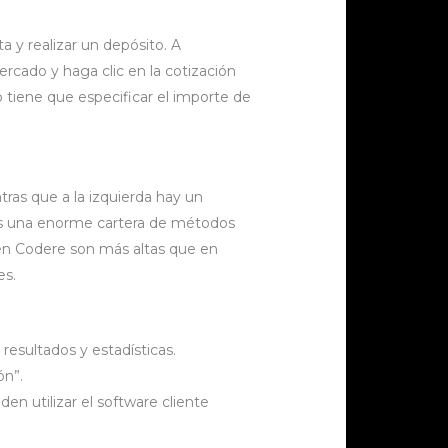
a y realizar un depósito. A
mercado y haga clic en la cotización
 tiene que especificar el importe de
tras que a la izquierda hay un
ntes una enorme cartera de métodos
 en Codere son más altas que en
es.
esultados y estadísticas.
ón”.
n utilizar el software cliente