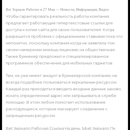
Bet Зеркало Рабочее в 27 Мая — Новости, Информация, Видео
Чтобы гарантировать реальность работы компания
предлагает работающие гипертекстовые ссылки для
доступа к копии сайта для своих пользователей. Когда
разрешится проблема с официальными ставками пока что
непонятно, поскольку компания когда не заявляла том
своем намерении имеешь лицензию на общественная.
Также букмекер предложил и специализированное
программное обеспечение для мобильных гаджетов.
Тем, не уже имеет аккаунт в букмекерской компании, не
всегда поудобнее пользоваться зеркальным ресурсом.
Каждый раз приходиться вводить входные данные заново,
искать определенный адрес или запрашивать в службе
помощью. В этом любом помогает использование
расходующихся, которые маскируют соединение с
запрещенным ресурсом.
Bet Зеркало Рабочая Ссылка На день, 1xbet Зеркало Пк