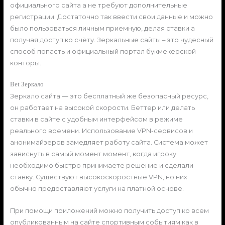
официального сайта а не требуют дополнительные
регистрации. Достаточно так ввести свои данные и можно
было пользоваться личным приемную, делая ставки а
получая доступ ко счёту. Зеркальные сайты – это чудесный
способ попасть и официальный портал букмекерской
конторы.
Bet Зеркало
Зеркало сайта — это бесплатный же безопасный ресурс,
он работает на высокой скорости. Беттер или делать
ставки в сайте с удобным интерфейсом в режиме
реального времени. Использование VPN-сервисов и
анонимайзеров замедляет работу сайта. Система может
зависнуть в самый момент момент, когда игроку
необходимо быстро принимаете решение и сделали
ставку. Существуют высокоскоростные VPN, но них
обычно предоставляют услуги на платной основе.
При помощи приложений можно получить доступ ко всем
опубликованным на сайте спортивным событиям как в