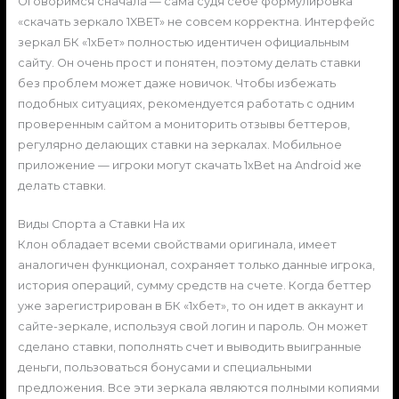
Оговоримся сначала — сама судя себе формулировка
«скачать зеркало 1XBET» не совсем корректна. Интерфейс
зеркал БК «1хБет» полностью идентичен официальным
сайту. Он очень прост и понятен, поэтому делать ставки
без проблем может даже новичок. Чтобы избежать
подобных ситуациях, рекомендуется работать с одним
проверенным сайтом а мониторить отзывы беттеров,
регулярно делающих ставки на зеркалах. Мобильное
приложение — игроки могут скачать 1xBet на Android же
делать ставки.
Виды Спорта а Ставки На их
Клон обладает всеми свойствами оригинала, имеет
аналогичен функционал, сохраняет только данные игрока,
история операций, сумму средств на счете. Когда беттер
уже зарегистрирован в БК «1хбет», то он идет в аккаунт и
сайте-зеркале, используя свой логин и пароль. Он может
сделано ставки, пополнять счет и выводить выигранные
деньги, пользоваться бонусами и специальными
предложения. Все эти зеркала являются полными копиями