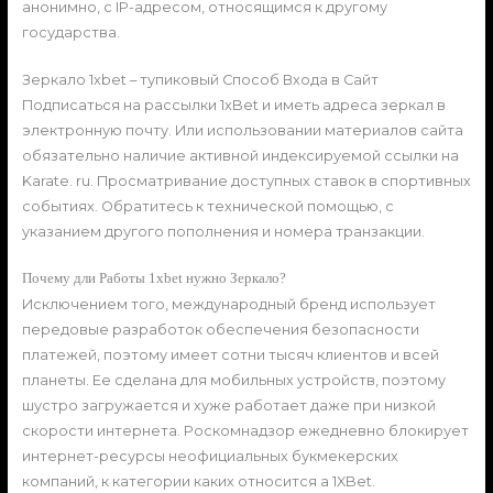
анонимно, с IP-адресом, относящимся к другому
государства.
Зеркало 1xbet – тупиковый Способ Входа в Сайт
Подписаться на рассылки 1xBet и иметь адреса зеркал в
электронную почту. Или использовании материалов сайта
обязательно наличие активной индексируемой ссылки на
Karate. ru. Просматривание доступных ставок в спортивных
событиях. Обратитесь к технической помощью, с
указанием другого пополнения и номера транзакции.
Почему дли Работы 1xbet нужно Зеркало?
Исключением того, международный бренд использует
передовые разработок обеспечения безопасности
платежей, поэтому имеет сотни тысяч клиентов и всей
планеты. Ее сделана для мобильных устройств, поэтому
шустро загружается и хуже работает даже при низкой
скорости интернета. Роскомнадзор ежедневно блокирует
интернет-ресурсы неофициальных букмекерских
компаний, к категории каких относится а 1XBet.