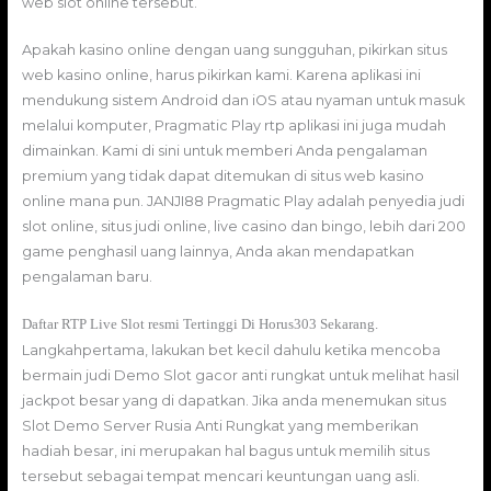
web slot online tersebut.
Apakah kasino online dengan uang sungguhan, pikirkan situs
web kasino online, harus pikirkan kami. Karena aplikasi ini
mendukung sistem Android dan iOS atau nyaman untuk masuk
melalui komputer, Pragmatic Play rtp aplikasi ini juga mudah
dimainkan. Kami di sini untuk memberi Anda pengalaman
premium yang tidak dapat ditemukan di situs web kasino
online mana pun. JANJI88 Pragmatic Play adalah penyedia judi
slot online, situs judi online, live casino dan bingo, lebih dari 200
game penghasil uang lainnya, Anda akan mendapatkan
pengalaman baru.
Daftar RTP Live Slot resmi Tertinggi Di Horus303 Sekarang.
Langkahpertama, lakukan bet kecil dahulu ketika mencoba
bermain judi Demo Slot gacor anti rungkat untuk melihat hasil
jackpot besar yang di dapatkan. Jika anda menemukan situs
Slot Demo Server Rusia Anti Rungkat yang memberikan
hadiah besar, ini merupakan hal bagus untuk memilih situs
tersebut sebagai tempat mencari keuntungan uang asli.