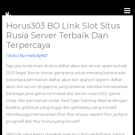
Skip
to
content
Horus303 BO Link Slot Situs
Rusia Server Terbaik Dan
Terpercaya
/
slots
/ By
melody947
Tapi jika Anda main di situs daftar akun slot server spain terbaik
2023 legal. Benar-benar gampang untuk menang karena ada
beberapa permainan daftar akun slot spanyol seperti daftar
akun slot server singapore yang terkenal. Mereka menawarkan
berbagai jenis game termasuk slot server rusia 2023, game
meja, dan permainan sosial. Red Tiger Gaming dikenal dengan
kualitas grafisnya yang tinggi dan gameplay yang inovatif.
Mereka juga menawarkan fitur-fitur khusus seperti fitur jackpot
progresif dan fitur bonus yang inovatif.
Metode yang kamu gunakan saat ini cukup sederhana, hanya