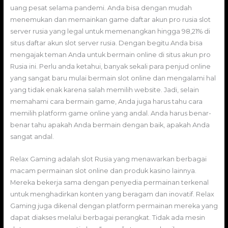
uang pesat selama pandemi. Anda bisa dengan mudah
menemukan dan memainkan game daftar akun pro rusia slot
server rusia yang legal untuk memenangkan hingga 98,21% di
situs daftar akun slot server rusia. Dengan begitu Anda bisa
mengajak teman Anda untuk bermain online di situs akun pro
Rusia ini. Perlu anda ketahui, banyak sekali para penjud online
yang sangat baru mulai bermain slot online dan mengalami hal
yang tidak enak karena salah memilih website. Jadi, selain
memahami cara bermain game, Anda juga harus tahu cara
memilih platform game online yang andal. Anda harus benar-
benar tahu apakah Anda bermain dengan baik, apakah Anda
sangat andal.
Relax Gaming adalah slot Rusia yang menawarkan berbagai
macam permainan slot online dan produk kasino lainnya.
Mereka bekerja sama dengan penyedia permainan terkenal
untuk menghadirkan konten yang beragam dan inovatif. Relax
Gaming juga dikenal dengan platform permainan mereka yang
dapat diakses melalui berbagai perangkat. Tidak ada mesin