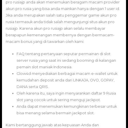
pro rusiajp anda akan menemukan beragam macam provider
akun pro rusia yang bisa anda mainkan hanya dengan 1 user id.
Jika anda merupakan salah satu penggemar game akun pro
rusia termasuk anda tidak salah mengunjungi situs akun pro
rusiajp. Karena akun pro rusiajp akan selalu membayar
berapapun kemenangan membernya dengan bermacam-
macam bonus yang di tawarkan oleh kami.
FAQ tentang pertanyaan seputar permainan di slot
server rusia yang saat ini sedang booming di kalangan
pemain slot maniak Indonesia.
Glow4d menyediakan berbagai macam e-wallet untuk
kemudahan deposit anda dari LINKAJA, OVO, GOPAY,
DANA serta QRIS.
Oleh karena itu, saya ingin menyarankan daftar 9 Rusia
slot yang cocok untuk sering menguji jackpot.
Anda dapat menemukan kemungkinan terbesar untuk
bisa menang selama bermain jackpot slot.
Kami bertanggung jawab atas kepuasan Anda dan