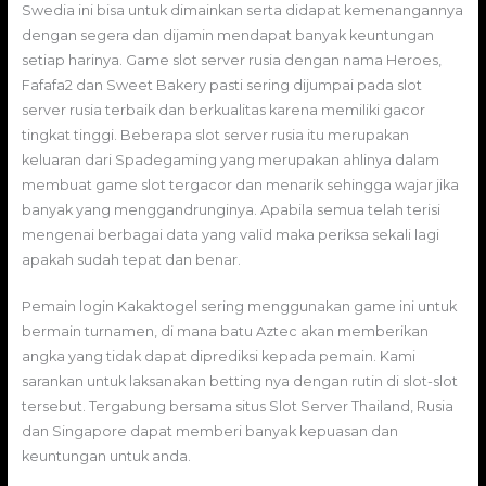
Swedia ini bisa untuk dimainkan serta didapat kemenangannya
dengan segera dan dijamin mendapat banyak keuntungan
setiap harinya. Game slot server rusia dengan nama Heroes,
Fafafa2 dan Sweet Bakery pasti sering dijumpai pada slot
server rusia terbaik dan berkualitas karena memiliki gacor
tingkat tinggi. Beberapa slot server rusia itu merupakan
keluaran dari Spadegaming yang merupakan ahlinya dalam
membuat game slot tergacor dan menarik sehingga wajar jika
banyak yang menggandrunginya. Apabila semua telah terisi
mengenai berbagai data yang valid maka periksa sekali lagi
apakah sudah tepat dan benar.
Pemain login Kakaktogel sering menggunakan game ini untuk
bermain turnamen, di mana batu Aztec akan memberikan
angka yang tidak dapat diprediksi kepada pemain. Kami
sarankan untuk laksanakan betting nya dengan rutin di slot-slot
tersebut. Tergabung bersama situs Slot Server Thailand, Rusia
dan Singapore dapat memberi banyak kepuasan dan
keuntungan untuk anda.