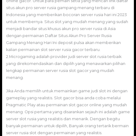
online gacor. Untuk para pemain setia yang mencari link daftar
situs akun pro server rusia gampang menang terbaru di
Indonesia yang memberikan bocoran server rusia hari ini 2023
untuk membernya. Situs slot yang mudah menang yang sudah
menjadi bandar situs khusus akun pro server rusia di Asia
dengan permainan Daftar Situs Akun Pro Server Rusia
Gampang Menang Hari Ini deposit pulsa akan memberikan
kalian permainan slot server rusia gacor terbaru.
2.Microgaming adalah provider judi server slot rusia terbaik
yang direkomendasikan dan dipilih yang menawarkan pilihan
lengkap permainan server rusia slot gacor yang mudah
menang.
Jika Anda memilih untuk memainkan game judi slot ini dengan
gameplay yang realistis. Slot gacor bisa anda coba melalui
Pragmatic Play atau permainan slot gacor online yang mudah
menang. Opsi pertama yang disarankan sejauh ini adalah game
server slot rusia yang realistis dan menarik. Dengan begitu
banyak permainan untuk dipilih, Banyak orang tertarik bermain
server rusia slot dengan permainan yang realistis.