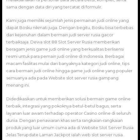
sama dengan data diri yang tercatat di formulir.
Kami juga memiliki sejumlah jenis permainan judi online yang
dapat Bosku nikmati juga. Dengan begitu, Bosku bisa terbebas
dari kejenuhan dalam bermain judi server rusia gacor
terbaiksaja. Dewa slot 88 Slot Server Rusia memberikan
beragam jenis game judi online yang berkualitas berlisensi
resmi untuk para pemain judi online di Indonesia. Berbagai
macam fasilitas mulai dari banyaknya kategori judi online, tips
cara bermain judi online hingga game judi online yang populer
semuanya ada pada Website slot server rusia gampang
menang ini.
Didedikasikan untuk memberikan solusi bermain game online
terbaik, integrasi yang pokoknya betul-betul bagus, serta
layanan luar awam terhadap operator Casino online di seluruh
dunia. Dengan penawaran khas serta rangkaian-rangkaian
produk yang luar umum cuma ada di Website Slot Server Rusia
Jelas Terupdate Laman Jackpot ialah web slot server rusia.