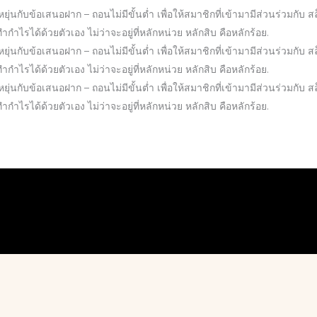
ุ่นกับข้อเสนอฝาก – ถอนไม่มีขั้นต่ำ เพื่อให้สมาชิกที่เข้ามามีส่วนร่วมกั
ำกำไรได้ด้วยตัวเอง ไม่ว่าจะอยู่ที่หลักหน่วย หลักสิบ คือหลักร้อย.
ุ่นกับข้อเสนอฝาก – ถอนไม่มีขั้นต่ำ เพื่อให้สมาชิกที่เข้ามามีส่วนร่วมกั
ำกำไรได้ด้วยตัวเอง ไม่ว่าจะอยู่ที่หลักหน่วย หลักสิบ คือหลักร้อย.
ุ่นกับข้อเสนอฝาก – ถอนไม่มีขั้นต่ำ เพื่อให้สมาชิกที่เข้ามามีส่วนร่วมกั
ำกำไรได้ด้วยตัวเอง ไม่ว่าจะอยู่ที่หลักหน่วย หลักสิบ คือหลักร้อย.