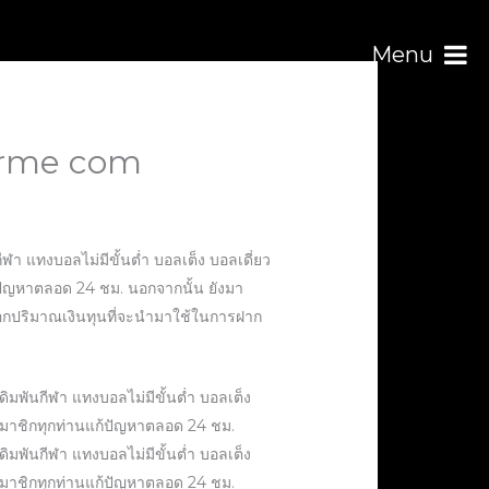
Menu
serme com
ฬา แทงบอลไม่มีขั้นต่ำ บอลเต็ง บอลเดี่ยว
้ปัญหาตลอด 24 ชม. นอกจากนั้น ยังมา
เลือกปริมาณเงินทุนที่จะนำมาใช้ในการฝาก
ิมพันกีฬา แทงบอลไม่มีขั้นต่ำ บอลเต็ง
อสมาชิกทุกท่านแก้ปัญหาตลอด 24 ชม.
ิมพันกีฬา แทงบอลไม่มีขั้นต่ำ บอลเต็ง
อสมาชิกทุกท่านแก้ปัญหาตลอด 24 ชม.