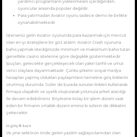
yardımcı programların yüklenmesini içerdiğinden,
oyuncular arasında popüler değildir.
Para yatırmadan Aviator oyunu sadece demo ile birlikte
oynanabilmektedir.
İsterseniz gelin Aviator oyununda para kazanmak için mevcut
olan en iyi stratejilere bir göz atalım. Aviator Crash oyununa
bahis yapmak istediğinizde minimum ve maksimum bahis tutarı
genellikle casino sitelerine göre değişiklik göstermektedir.
İpuçları, gelecekte gerçekleşecek olan yakın tarihli ve umut
verici olaylara dayanmaktadır. Çünkü şirketin sosyal medya
hesapları yapmış oldukları paylaşımların temeline giriş linklerini
oturtmuş durumda. Sizler de burada sunulan linkleri kullanarak
firmaya ulaşabilir ve üyelik oluşturarak yolunuza şirket aracılığı
ile devam edebilirsiniz. Böylesine kolay bir işlem dizisini vaat
eden bir firmanın ortaklık düzeni eminiz ki sizlerin de dikkatini
çekecektir.
in giriş & kayıt
Ve yine sektörün önde gelen yazılım sağlayıcılarından olan