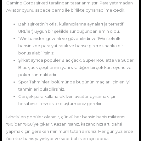
Gaming Corps şirketi tarafından tasarlanmıştır. Para yatırmadan
Aviator oyunu sadece demo ile birlikte oynanabilmektedir.
Bahis şirketinin ofisi, kullanıcılarına aynaları (alternatif
URL’ler) uygun bir şekilde sunduğundan emin oldu.
1Win bahisleri güvenli ve güvenilirdir ve 1Win’teki ilk
bahsinizde para yatırarak ve bahse girerek harika bir
bonus alabilirsiniz.
Şirket ayrıca popüler Blackjack, Super Roulette ve Super
Blackjack çeşitlerinin yanı sıra diğer birçok kart oyunu ve
poker sunmaktadır.
Spor Tahminleri bölümünde bugünün maçları için en iyi
tahminleri bulabilirsiniz.
Gerçek para kullanarak 1win aviatör oynamak için
hesabınızı resmi site oluşturmanız gerekir.
İkincisi en popüler olanıdır, çünkü her bahsin bahis miktarını
%10’dan %150’ye çıkarır. Kazanırsanız, kazancınızı artı bahsi
yapmak için gereken minimum tutarı alırsınız. Her gün yüzlerce
ücretsiz bahis yayınlıyor ve spor bahisleri için bonus