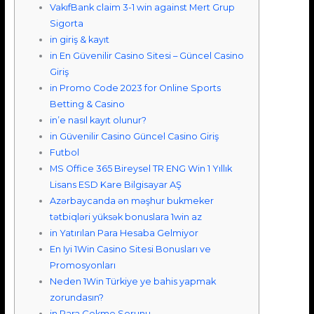
VakıfBank claim 3-1 win against Mert Grup
Sigorta
in giriş & kayıt
in En Güvenilir Casino Sitesi – Güncel Casino
Giriş
in Promo Code 2023 for Online Sports
Betting & Casino
in’e nasıl kayıt olunur?
in Güvenilir Casino Güncel Casino Giriş
Futbol
MS Office 365 Bireysel TR ENG Win 1 Yıllık
Lisans ESD Kare Bilgisayar AŞ
Azərbaycanda ən məşhur bukmeker
tətbiqləri yüksək bonuslara 1win az
in Yatırılan Para Hesaba Gelmiyor
En Iyi 1Win Casino Sitesi Bonusları ve
Promosyonları
Neden 1Win Türkiye ye bahis yapmak
zorundasın?
in Para Çekme Sorunu